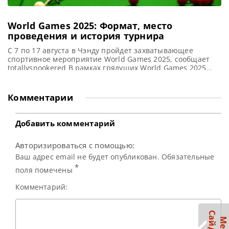
World Games 2025: Формат, место
проведения и история турнира
С 7 по 17 августа в Чэнду пройдет захватывающее
спортивное мероприятие World Games 2025, сообщает
totallysnookered В рамках грядущих World Games 2025
года, которые состоятся в китайском городе Чэнду с 7 по
17 августа, зрителей ждет разнообразие дисциплин,
включая снукер, бильярд с 10 шарами, трехбортный
Комментарии
бильярд, хейбол и другие виды спорта. World Games
проводятся каждые
Добавить комментарий
Авторизироваться с помощью:
Ваш адрес email не будет опубликован. Обязательные
*
поля помечены
Комментарий: