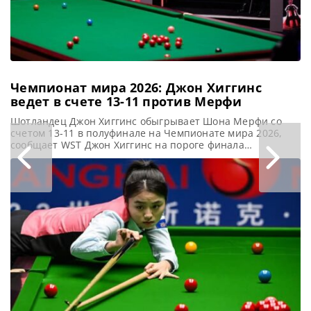
Чемпионат мира 2026: Джон Хиггинс
ведет в счете 13-11 против Мерфи
Шотландец Джон Хиггинс обыгрывает Шона Мерфи со
счетом 13-11 в полуфинале на Чемпионате мира 2026,
сообщает WST Джон Хиггинс на пороге финала
Чемпионата мира по снукеру. После трех напряженных
сессий полуфинала в Крусибле, он ведет со счетом 13-11
против Шона Мерфи, приближаясь к решающей битве за
титул. Заключительная сессия этой захватывающей
встречи состоится в субботу