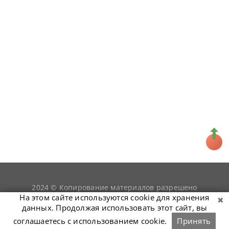
2024 © Копирование материалов разрешено
snookerist.ru
только при условии гиперссылки на
На этом сайте используются cookie для хранения
данных. Продолжая использовать этот сайт, вы
соглашаетесь с использованием cookie.
Принять