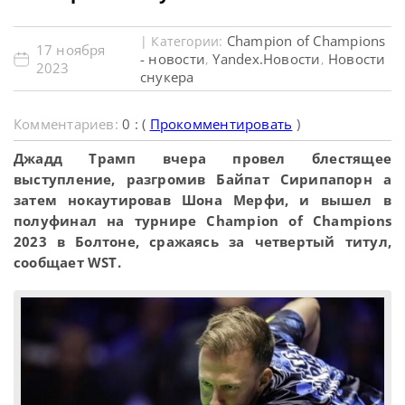
Champion of Champions
| Категории:
17 ноября
- новости
Yandex.Новости
Новости
,
,
2023
снукера
Комментариев:
0 : (
Прокомментировать
)
Джадд Трамп вчера провел блестящее
выступление, разгромив Байпат Сирипапорн а
затем нокаутировав Шона Мерфи, и вышел в
полуфинал на турнире Champion of Champions
2023 в Болтоне, сражаясь за четвертый титул,
сообщает WST.