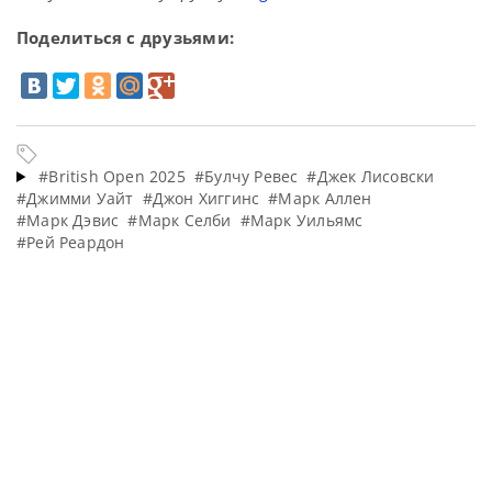
Поделиться с друзьями:
#British Open 2025
#Булчу Ревес
#Джек Лисовски
#Джимми Уайт
#Джон Хиггинс
#Марк Аллен
#Марк Дэвис
#Марк Селби
#Марк Уильямс
#Рей Реардон