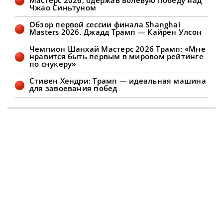
Мастерс 2026, одержав волевую победу над
со счетом 7-3 в пользу бристольца.
Чжао Синьтуном
Затем во второй он взял стартовый
фрейм и лидировал 8-3. Сенчури в 103
Обзор первой сессии финала Shanghai
очка позволил Кайрену отыграться
Masters 2026. Джадд Трамп — Кайрен Улсон
Чемпион Шанхай Мастерс 2026 Трамп: «Мне
нравится быть первым в мировом рейтинге
по снукеру»
Стивен Хендри: Трамп — идеальная машина
для завоевания побед