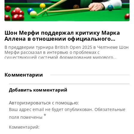
Шон Мерфи поддержал критику Марка
Аллена в отношении официального
мирового рейтинга по снукеру
В преддверии турнира British Open 2025 в Челтнеме Шон
Мерфи рассказал в интервью о проблемах с
существующей системой формирования мирового
рейтинга и согласился в этом вопросе с жалобой Марка
Аллена, сообщает SnookerHQ И Шон Мерфи, и Марк
Аллен солидарны во мнении о необходимости
Комментарии
пересмотра действующей системы начисления очков в
официальном снукерном рейтинге. Вдохновленный своей
победой
Добавить комментарий
Авторизироваться с помощью:
Ваш адрес email не будет опубликован. Обязательные
*
поля помечены
Комментарий: