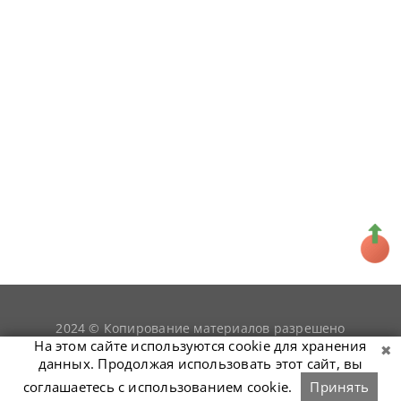
2024 © Копирование материалов разрешено
snookerist.ru
только при условии гиперссылки на
На этом сайте используются cookie для хранения
данных. Продолжая использовать этот сайт, вы
соглашаетесь с использованием cookie.
Принять