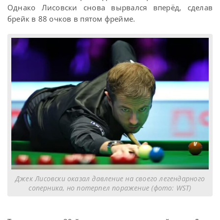
Однако Лисовски снова вырвался вперёд, сделав
брейк в 88 очков в пятом фрейме.
Джек Лисовски оказал давление на своего легендарного
соперника, но потерпел поражение (фото: WST)