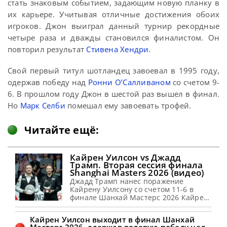
стать знаковым событием, задающим новую планку в
их карьере. Учитывая отличные достижения обоих
игроков. Джон выиграл данный турнир рекордные
четыре раза и дважды становился финалистом. Он
повторил результат
Стивена Хендри
.
Свой первый титул шотландец завоевал в 1995 году,
одержав победу над
Ронни О’Салливаном
со счетом 9-
6. В прошлом году Джон в шестой раз вышел в финал.
Но
Марк Селби
помешал ему завоевать трофей.
Читайте ещё:
Кайрен Уилсон vs Джадд
Трамп. Вторая сессия финала
Shanghai Masters 2026 (видео)
Джадд Трамп нанес поражение
Кайрену Уилсону со счетом 11-6 в
финале Шанхай Мастерс 2026 Кайрен
Уилсон проиграл Джадду Трампу со
счетом 11-6 в финале Шанхай Мастерс
Кайрен Уилсон выходит в финал Шанхай
2026. Пара вышла на вторую сессию