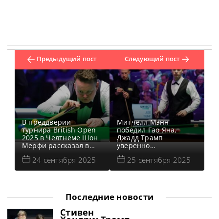
Предыдущий пост
Следующий пост
В преддверии
Митчелл Мэнн
турнира British Open
победил Гао Яна,
2025 в Челтнеме Шон
Джадд Трамп
Мерфи рассказал в
уверенно
интервью о
нокаутировал Леоне
24 сентября 2025
25 сентября 2025
проблемах с
Кроули, Марк Аллен
существующей
обыграл Булчу Ревеса,
системой
Шон Мерфи нанес
формирования
поражение Скотту
мирового рейтинга и
Дональдсону, а Марк
Последние новости
согласился в этом
Селби одолел Лю
вопросе с жалобой
Хунъюй во втором
Стивен
Марка Аллена,
раунде турнира British