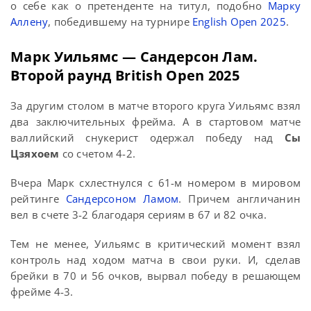
о себе как о претенденте на титул, подобно
Марку
Аллену
, победившему на турнире
English Open 2025
.
Марк Уильямс — Сандерсон Лам.
Второй раунд British Open 2025
За другим столом в матче второго круга Уильямс взял
два заключительных фрейма. А в стартовом матче
валлийский снукерист одержал победу над
Сы
Цзяхоем
со счетом 4-2.
Вчера Марк схлестнулся с 61-м номером в мировом
рейтинге
Сандерсоном Ламом
. Причем англичанин
вел в счете 3-2 благодаря сериям в 67 и 82 очка.
Тем не менее, Уильямс в критический момент взял
контроль над ходом матча в свои руки. И, сделав
брейки в 70 и 56 очков, вырвал победу в решающем
фрейме 4-3.