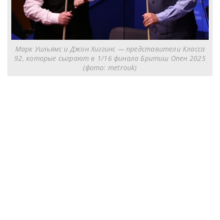
Марк Уильямс и Джон Хиггинс — представители Класса
92, которые сыграют в 1/16 финала Бритиш Опен 2025
(фото: metrouk)