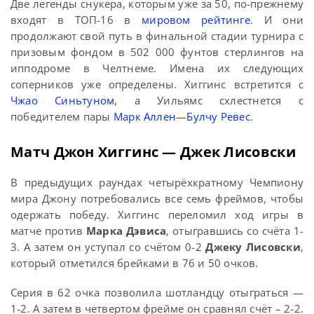
Две легенды снукера, которым уже за 50, по-прежнему
входят в ТОП-16 в
мировом рейтинге
. И они
продолжают свой путь в финальной стадии турнира с
призовым фондом в 502 000 фунтов стерлингов на
ипподроме в Челтнеме. Имена их следующих
соперников уже определены. Хиггинс встретится с
Чжао Синьтуном
, а Уильямс схлестнется с
победителем пары
Марк Аллен
—
Булчу Ревес
.
Матч Джон Хиггинс — Джек Лисовски
В предыдущих раундах четырёхкратному Чемпиону
мира Джону потребовались все семь фреймов, чтобы
одержать победу. Хиггинс переломил ход игры в
матче против
Марка Дэвиса
, отыгравшись со счёта 1-
3. А затем он уступал со счётом 0-2
Джеку Лисовски
,
который отметился брейками в 76 и 50 очков.
Серия в 62 очка позволила шотландцу отыграться —
1-2. А затем в четвертом фрейме он сравнял счёт – 2-2.