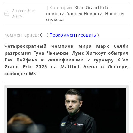
Xi'an Grand Prix -
| Категории:
2 сентября
новости
Yandex.Новости
Новости
,
,
2025
снукера
Комментариев:
0 : (
Прокомментировать
)
Четырехкратный Чемпион мира Марк Селби
разгромил Гуна Чэньчжи, Луис Хиткоут обыграл
Лэя Пэйфаня в квалификации к турниру Xi’an
Grand Prix 2025 на Mattioli Arena в Лестере,
сообщает WST