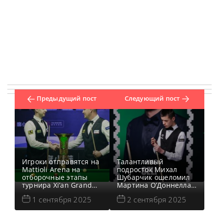
Предыдущий пост
Следующий пост
Игроки отправятся на
Талантливый
Mattioli Arena на
подросток Михал
отборочные этапы
Шубарчик ошеломил
турнира Xi’an Grand
Мартина О’Доннелла,
Prix 2025, чтобы
выиграв
1 сентября 2025
2 сентября 2025
забронировать места
квалификационный
на финальные раунды
матч со счетом 5-4 на
в октябре в Китае,
турнире Xi’an Grand