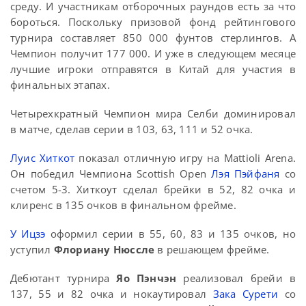
среду. И участникам отборочных раундов есть за что
бороться. Поскольку призовой фонд рейтингового
турнира составляет 850 000 фунтов стерлингов. А
Чемпион получит 177 000. И уже в следующем месяце
лучшие игроки отправятся в Китай для участия в
финальных этапах.
Четырехкратный Чемпион мира Селби доминировал
в матче, сделав серии в 103, 63, 111 и 52 очка.
Луис Хиткот
показал отличную игру на Mattioli Arena.
Он победил Чемпиона Scottish Open
Лэя Пэйфаня
со
счетом 5-3. Хиткоут сделал брейки в 52, 82 очка и
клиренс в 135 очков в финальном фрейме.
У Ицзэ
оформил серии в 55, 60, 83 и 135 очков, но
уступил
Флориану Нюссле
в решающем фрейме.
Дебютант турнира
Яо Пэнчэн
реализовал брейи в
137, 55 и 82 очка и нокаутировал
Зака Сурети
со