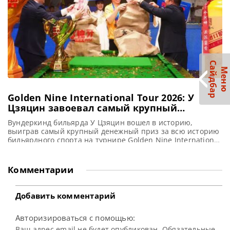
С
р
М
е
н
ю
а
й
д
б
а
Golden Nine International Tour 2026: У
Цзяцин завоевал самый крупный
главный приз в истории бильярда
Вундеркинд бильярда У Цзяцин вошел в историю,
выиграв самый крупный денежный приз за всю историю
бильярдного спорта на турнире Golden Nine International
Tour 2026, сообщает totallysnookered Китайский игрок У
Цзяцин в прошлые выходные стал обладателем самого
внушительного приза в истории бильярда, одержав
Комментарии
победу в финале международного турнира Duya Legends
Golden Nine International Tour 2026. Финальный
Добавить комментарий
Авторизироваться с помощью:
Ваш адрес email не будет опубликован. Обязательные