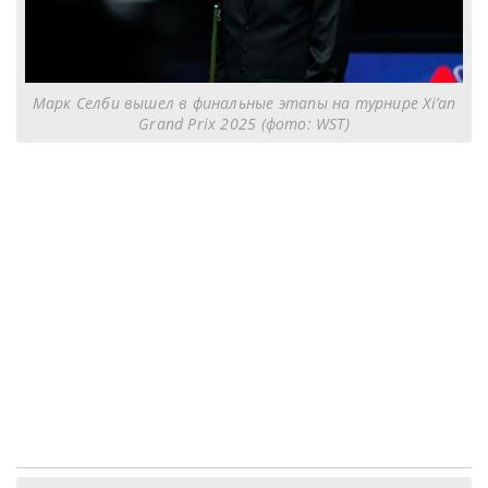
Марк Селби вышел в финальные этапы на турнире Xi’an
Grand Prix 2025 (фото: WST)