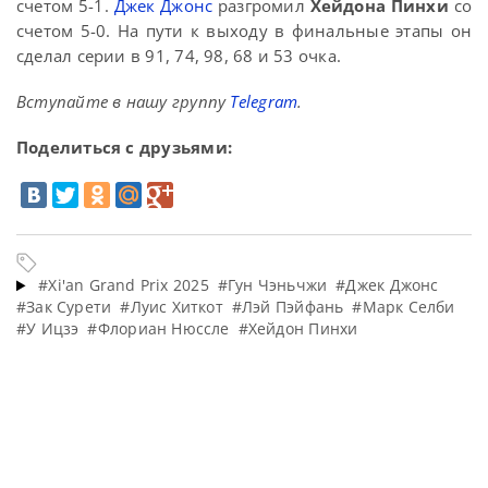
счетом 5-1.
Джек Джонс
разгромил
Хейдона Пинхи
со
счетом 5-0. На пути к выходу в финальные этапы он
сделал серии в 91, 74, 98, 68 и 53 очка.
Вступайте в нашу группу
Telegram
.
Поделиться с друзьями:
#Xi'an Grand Prix 2025
#Гун Чэньчжи
#Джек Джонс
#Зак Сурети
#Луис Хиткот
#Лэй Пэйфань
#Марк Селби
#У Ицзэ
#Флориан Нюссле
#Хейдон Пинхи