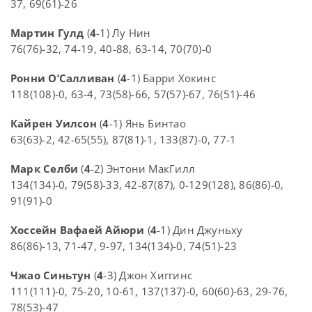
37, 69(61)-26
Мартин Гулд
(
4
-1) Лу Нин
76(76)-32, 74-19, 40-88, 63-14, 70(70)-0
Ронни О’Салливан
(
4
-1) Барри Хокинс
118(108)-0, 63-4, 73(58)-66, 57(57)-67, 76(51)-46
Кайрен Уилсон
(
4
-1) Янь Бинтао
63(63)-2, 42-65(55), 87(81)-1, 133(87)-0, 77-1
Марк Селби
(
4
-2) Энтони МакГилл
134(134)-0, 79(58)-33, 42-87(87), 0-129(128), 86(86)-0,
91(91)-0
Хоссейн Вафаей Айюри
(
4
-1) Дин Джуньху
86(86)-13, 71-47, 9-97, 134(134)-0, 74(51)-23
Чжао Синьтун
(
4
-3) Джон Хиггинс
111(111)-0, 75-20, 10-61, 137(137)-0, 60(60)-63, 29-76,
78(53)-47