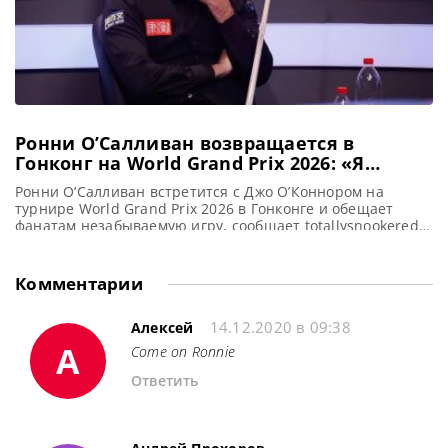
Ронни О’Салливан возвращается в
Гонконг на World Grand Prix 2026: «Я
привезу свой кий и покажу лучшую игру»
Ронни О’Салливан встретится с Джо О’Коннором на
турнире World Grand Prix 2026 в Гонконге и обещает
фанатам незабываемую игру, сообщает totallysnookered В
преддверии старта World Grand Prix по снукеру, Ронни
О’Салливан обратился к своим поклонникам в Гонконге,
пообещав продемонстрировать свою лучшую форму. В
Комментарии
своем обращении в социальных сетях, адресованном
фанатам из Азии, он выразил надежду
14.12.2020 в 09:38
Алексей
А
Come on Ronnie
Ответить