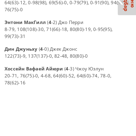
С
р
М
е
н
ю
а
й
д
б
а
64(63)-12, 0-98(98), 69(56)-0, 0-79(79), 0-91(90), 94(94)-0,
76(75)-0
Энтони МакГилл
(
4
-2) Джо Перри
8-79, 108(108)-30, 71(66)-18, 80(80)-19, 0-95(95),
99(73)-31
Дин Джуньху
(
4
-0) Джек Джонс
122(73)-9, 137(137)-0, 82-48, 80(80)-0
Хоссейн Вафаей Айюри
(
4
-3) Чжоу Юэлун
20-71, 76(75)-0, 4-68, 64(60)-52, 64(60)-74, 78-0,
78(62)-16