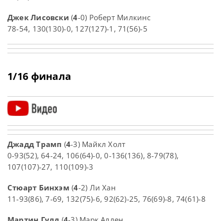
Джек Лисовски
(
4
-0) Роберт Милкинс
78-54, 130(130)-0, 127(127)-1, 71(56)-5
1/16 финала
Джадд Трамп
(
4
-3) Майкл Холт
0-93(52), 64-24, 106(64)-0, 0-136(136), 8-79(78),
107(107)-27, 110(109)-3
Стюарт Бинхэм
(
4
-2) Ли Хан
11-93(86), 7-69, 132(75)-6, 92(62)-25, 76(69)-8, 74(61)-8
Мартин Гулд
(
4
-3) Марк Аллен