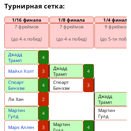
Турнирная сетка:
1/16 финала
1/8 финала
1/4 финала
7 фреймов
7 фреймов
9 фреймов
(до 4-х побед)
(до 4-х побед)
(до 5-ти побед
Джадд
4
Трамп
Джадд
Майкл Холт
3
4
Трамп
Стюарт
Стюарт
4
3
Бинхэм
Бинхэм
Джадд
Ли Хан
2
Трамп
Мартин
Мартин
4
Гулд
Гулд
Мартин
Марк Аллен
3
4
Гулд