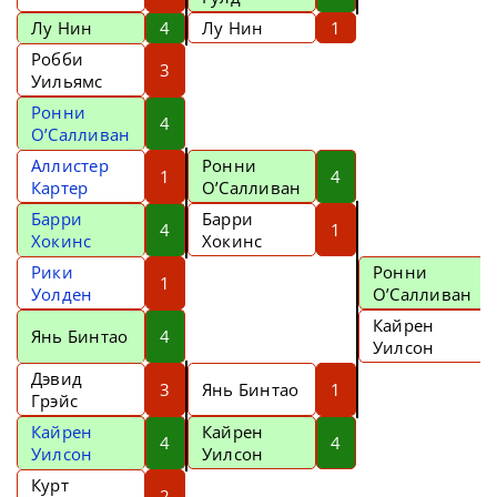
Лу Нин
4
Лу Нин
1
Робби
3
Уильямс
Ронни
4
О’Салливан
Аллистер
Ронни
1
4
Картер
О’Салливан
Барри
Барри
4
1
Хокинс
Хокинс
Рики
Ронни
1
Уолден
О’Салливан
Кайрен
Янь Бинтао
4
Уилсон
Дэвид
3
Янь Бинтао
1
Грэйс
Кайрен
Кайрен
4
4
Уилсон
Уилсон
Курт
2