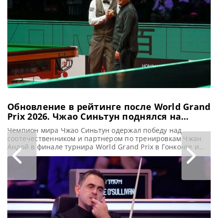
престижном
турнире Shanghai
Masters. В финале
он встретился с
действующим
Чемпионом
Кайреном Уилсоном
и одержал
уверенную
Обновление в рейтинге после World Grand
Prix 2026. Чжао Синьтун поднялся на
седьмое место в мире
Чемпион мира Чжао Синьтун одержал победу над
соотечественником и партнером по тренировкам Чжан
Андой в финале турнира World Grand Prix в Гонконге и
поднялся на седьмую строчку в мировом рейтинге,
сообщает WST Чжао Синьтун улучшил свою позицию в
мировом рейтинге, поднявшись на одну строку благодаря
первому рейтинговому трофею сезона, завоеванному на
World Grand Prix 2026