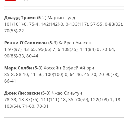
Джадд Трамп
(
5
-2) Мартин Гулд
101(101)-0, 75-4, 142(142)-0, 0-133(117), 57-55, 0-83(83),
70(55)-22
Ронни О’Салливан
(
5
-3) Кайрен Уилсон
1-97(97), 43-65, 95(66)-7, 6-108(75), 111(84)-0, 70-64,
90(86)-33, 80-44
Марк Селби
(
5
-3) Хоссейн Вафаей Айюри
85-8, 88-10, 11-56, 100(100)-0, 64-46, 45-70, 20-90(78),
66-41
Джек Лисовски
(
5
-3) Чжао Синьтун
78-33, 18-87(75), 111(111)-18, 35-70(59), 122(109)-1, 18-
103(64), 71-60, 70-31