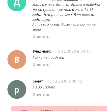
Д
Хотя и у него бывает. Вышел и победил.
Но по сути то же что было в 14-15
годах. Невзрачная игра. Вот только
годы идут.
А так удачи ему. Болею за него, но не
верю.
Ответить
15.12.2020 в 04:17
Владимир
В
Ронни не поодведи
Ответить
15.12.2020 в 08:12
ренат
р
А я за Трампа
Ответить