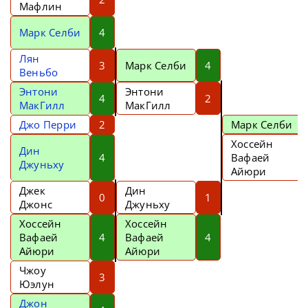
Мафлин
Марк Селби
4
Лян
3
Марк Селби
4
Веньбо
Энтони
Энтони
4
2
МакГилл
МакГилл
Джо Перри
2
Марк Селби
Хоссейн
Дин
4
Вафаей
Джуньху
Айюри
Джек
Дин
0
1
Джонс
Джуньху
Хоссейн
Хоссейн
Вафаей
4
Вафаей
4
Айюри
Айюри
Чжоу
3
Юэлун
Джон