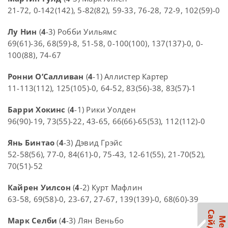
21-72, 0-142(142), 5-82(82), 59-33, 76-28, 72-9, 102(59)-0
Лу Нин
(
4
-3) Робби Уильямс
69(61)-36, 68(59)-8, 51-58, 0-100(100), 137(137)-0, 0-
100(88), 74-67
Ронни О’Салливан
(
4
-1) Аллистер Картер
11-113(112), 125(105)-0, 64-52, 83(56)-38, 83(57)-1
Барри Хокинс
(
4
-1) Рики Уолден
96(90)-19, 73(55)-22, 43-65, 66(66)-65(53), 112(112)-0
Янь Бинтао
(
4
-3) Дэвид Грэйс
52-58(56), 77-0, 84(61)-0, 75-43, 12-61(55), 21-70(52),
70(51)-52
Кайрен Уилсон
(
4
-2) Курт Мафлин
63-58, 69(58)-0, 23-67, 27-67, 139(139)-0, 68(60)-39
Марк Селби
(
4
-3) Лян Веньбо