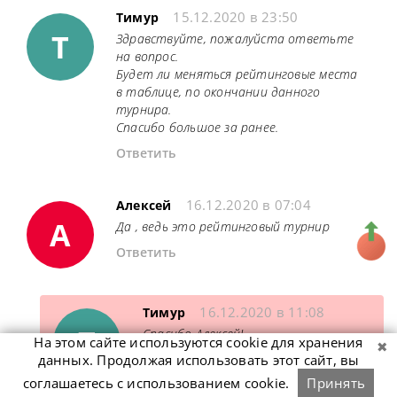
15.12.2020 в 23:50
Тимур
Т
Здравствуйте, пожалуйста ответьте
на вопрос.
Будет ли меняться рейтинговые места
в таблице, по окончании данного
турнира.
Спасибо большое за ранее.
Ответить
16.12.2020 в 07:04
Алексей
А
Да , ведь это рейтинговый турнир
Ответить
16.12.2020 в 11:08
Тимур
Т
Спасибо Алексей!
На этом сайте используются cookie для хранения
Просто вчера я слышал что деньги
данных. Продолжая использовать этот сайт, вы
проигравшим в первом раунде (5
соглашаетесь с использованием cookie.
Принять
тыс.) не будут засчитывать в