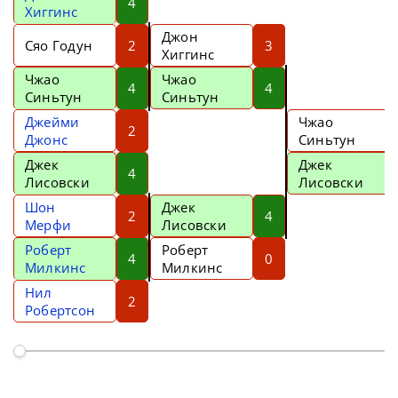
4
Хиггинс
Джон
Сяо Годун
2
3
Хиггинс
Чжао
Чжао
4
4
Синьтун
Синьтун
Джейми
Чжао
2
Джонс
Синьтун
Джек
Джек
4
Лисовски
Лисовски
Шон
Джек
2
4
Мерфи
Лисовски
Роберт
Роберт
4
0
Милкинс
Милкинс
Нил
2
Робертсон