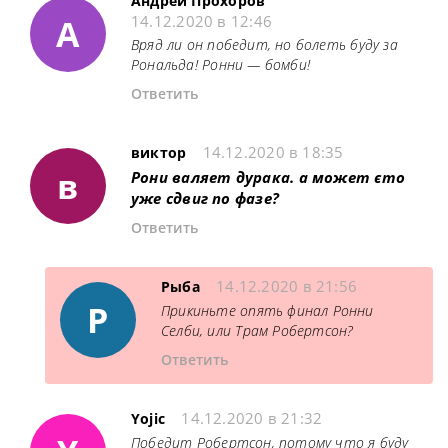
Андрей Прохоров
А
14.12.2020 в 12:46
Вряд ли он победит, но болеть буду за
Рональда! Ронни — бомби!
Ответить
14.12.2020 в 18:35
виктор
в
Рони валяет дурака. а может єто
уже сдвиг по фазе?
Ответить
14.12.2020 в 21:56
Рыба
Р
Прикиньте опять финал Ронни
Селби, или Трам Робертсон?
Ответить
14.12.2020 в 21:32
Yojic
Победит Робертсон, потому что я буду