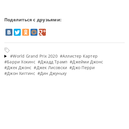
Поделиться с друзьями:
#World Grand Prix 2020
#Аллистер Картер
#Барри Хокинс
#Джадд Трамп
#Джейми Джонс
#Джек Джонс
#Джек Лисовски
#Джо Перри
#Джон Хиггинс
#Дин Джуньху