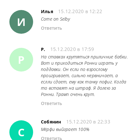
15.12.2020 в 12:22
Илья
И
Come on Selby
Ответить
15.12.2020 в 17:59
Р.
Р
На ставках крутяться приличние бабки.
Вот и приходиться Ронни играть у
поддавки. Он если по взрослому
проигривает, сильно нервничает, а
еслли сдает, ему как танку пофиг. Когда
то вставят на штраф. Я долею за
Ронни. Трамп очень крут.
Ответить
15.12.2020 в 22:33
Собянин
С
Мёрфи выйграет 100%
Ответить