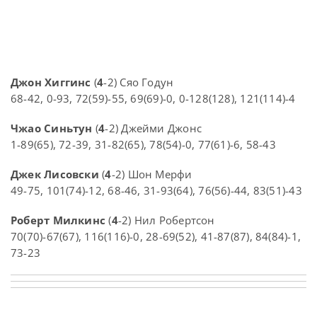
Джон Хиггинс
(
4
-2) Сяо Годун
68-42, 0-93, 72(59)-55, 69(69)-0, 0-128(128), 121(114)-4
Чжао Синьтун
(
4
-2) Джейми Джонс
1-89(65), 72-39, 31-82(65), 78(54)-0, 77(61)-6, 58-43
Джек Лисовски
(
4
-2) Шон Мерфи
49-75, 101(74)-12, 68-46, 31-93(64), 76(56)-44, 83(51)-43
Роберт Милкинс
(
4
-2) Нил Робертсон
70(70)-67(67), 116(116)-0, 28-69(52), 41-87(87), 84(84)-1,
73-23