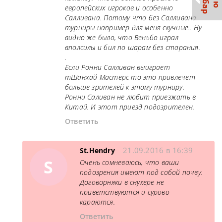
европейских игроков и особенно
Салливана. Потому что без Салливана
турниры например для меня скучные.. Ну
видно же было, что Веньбо играл
вполсилы и бил по шарам без старания.
.
Если Ронни Салливан выиграет
тШанхай Мастерс то это привлечет
больше зрителей к этому турниру.
Ронни Саливан не любит приезжать в
Китай. И этот приезд подозрителен.
Ответить
21.09.2016 в 16:39
St.Hendry
S
Очень сомневаюсь, что ваши
подозрения имеют под собой почву.
Договорняки в снукере не
приветствуются и сурово
караются.
Ответить