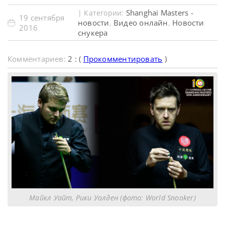
Shanghai Masters -
| Категории:
19 сентября
новости
Видео онлайн
Новости
,
,
2016
снукера
Комментариев:
2 : (
Прокомментировать
)
Майкл Уайт, Рики Уолден (фото: World Snooker)