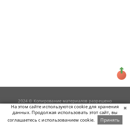
2024 © Копирование материалов разрешено
snookerist.ru
только при условии гиперссылки на
На этом сайте используются cookie для хранения
данных. Продолжая использовать этот сайт, вы
соглашаетесь с использованием cookie.
Принять