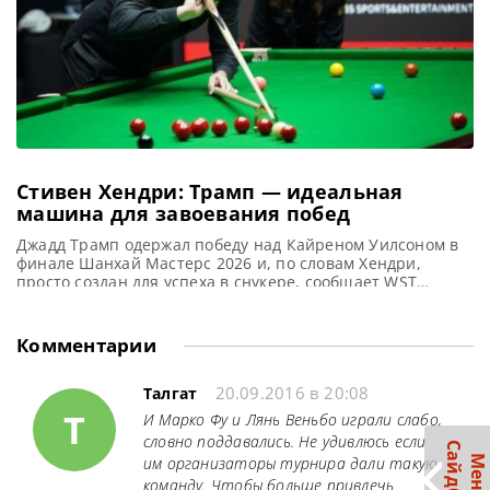
Стивен Хендри: Трамп — идеальная
машина для завоевания побед
Джадд Трамп одержал победу над Кайреном Уилсоном в
финале Шанхай Мастерс 2026 и, по словам Хендри,
просто создан для успеха в снукере, сообщает WST
Стивен Хендри полагает, что Джадд Трамп способен
вновь обрести свою лучшую форму в текущем сезоне.
Эти размышления он высказал в недавнем выпуске
Комментарии
подкаста Snooker Club, касаясь прошедшего турнира
Shanghai Masters. По
20.09.2016 в 20:08
Талгат
Т
И Марко Фу и Лянь Веньбо играли слабо,
словно поддавались. Не удивлюсь если
С
р
М
е
н
ю
а
й
д
б
а
им организаторы турнира дали такую
команду. Чтобы больше привлечь