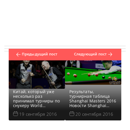
Предыдущий пост
Следующий пост
Китай, который уже
Результаты,
несколько раз
турнирная таблица
принимал турниры по
Shanghai Masters 2016
снукеру World
Новости Shanghai
Snooker, станет
Masters 2016
19 сентября 2016
20 сентября 2016
хозяином еще одного
Квалификация
— нового China
Shanghai Masters 2016
Championship. Он
Онлайн трансляции
пройдет с 1 по 5
Shanghai Masters 2016