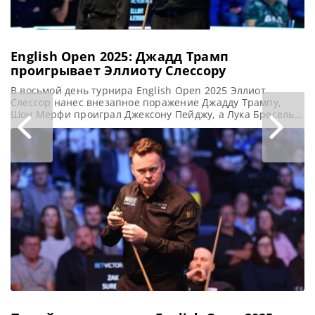
English Open 2025: Джадд Трамп
проигрывает Эллиоту Слессору
В восьмой день турнира English Open 2025 Эллиот
Слессор нанес внезапное поражение Джадду Трампу,
Шон Мерфи проиграл Джексону Пейджу, а Лука Бресель
одержал победу над Робби Уильямсом в 1/8 финала в
Брентвуде, сообщает WST Эллиот Слессор укрепил свою
безупречную репутацию в решающих партиях, одержав
уже шестую победу в финальном фрейме в текущем
сезоне. На этот