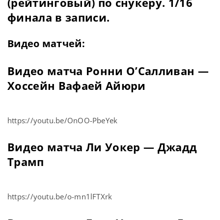
(рейтинговый) по снукеру. 1/16
финала в записи.
Видео матчей:
Видео матча Ронни О’Салливан —
Хоссейн Вафаей Айюри
https://youtu.be/OnOO-PbeYek
Видео матча Ли Уокер — Джадд
Трамп
https://youtu.be/o-mn1lFTXrk