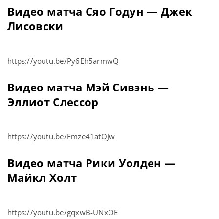
Видео матча Сяо Годун — Джек
Лисовски
https://youtu.be/Py6Eh5armwQ
Видео матча Мэй Сивэнь —
Эллиот Слессор
https://youtu.be/Fmze41atOJw
Видео матча Рики Уолден —
Майкл Холт
https://youtu.be/gqxwB-UNxOE