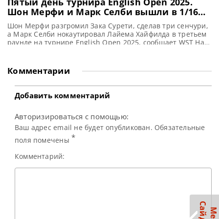
Пятый день турнира English Open 2025.
Шон Мерфи и Марк Селби вышли в 1/16
финала
Шон Мерфи разгромил Зака Сурети, сделав три сенчури,
а Марк Селби нокаутировал Лайема Хайфилда в третьем
раунде на турнире English Open 2025, сообщает WST На
турнире English Open 2025 в Брентвуде Шон Мерфи
продемонстрировал выдающуюся игру. Он одержал
победу над Заком Сурети со счетом 4-0, при этом набрав
Комментарии
впечатляющие безответные 457 очков. Фокусник был
близок
Добавить комментарий
Авторизироваться с помощью:
Ваш адрес email не будет опубликован. Обязательные
*
поля помечены
Комментарий: