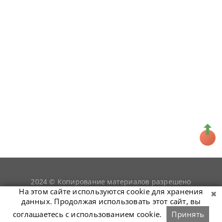
2024 © Копирование материалов разрешено
snookerist.ru
только при условии гиперссылки на
На этом сайте используются cookie для хранения
данных. Продолжая использовать этот сайт, вы
соглашаетесь с использованием cookie.
Принять