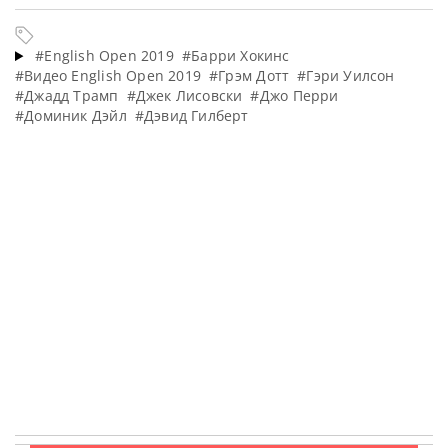
#English Open 2019
#Барри Хокинс
#Видео English Open 2019
#Грэм Дотт
#Гэри Уилсон
#Джадд Трамп
#Джек Лисовски
#Джо Перри
#Доминик Дэйл
#Дэвид Гилберт