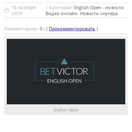
18 октября
English Open - новости
| Категории:
,
2019
Видео онлайн
Новости снукера
,
Комментариев:
0 : (
Прокомментировать
)
English Open