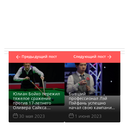
Предыдущий пост
Следующий пост
Юлиан Бойко пережил
Бывший
тяжелое сражение
профессионал Лэй
против 17-летнего
Пэйфань успешно
Оливера Сайкса.
начал свою кампанию
Юлиану понадобились
Q School в Азии и
30 мая 2023
1 июня 2023
розовый и черный в
Океании в Бангкоке,
решающем фрейме,
обыграв пакистанца
чтобы обеспечить
Зульфикара Абдула