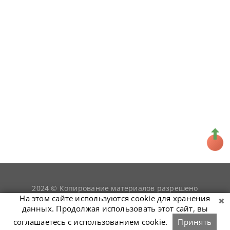
2024 © Копирование материалов разрешено
snookerist.ru
только при условии гиперссылки на
На этом сайте используются cookie для хранения
данных. Продолжая использовать этот сайт, вы
соглашаетесь с использованием cookie.
Принять