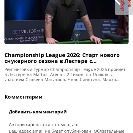
С
р
М
е
н
ю
а
й
д
б
а
Championship League 2026: Старт нового
снукерного сезона в Лестере с
интригующей борьбой за первый титул
Рейтинговый турнир Championship League 2026 пройдет
в Лестере на Mattioli Arena с 22 июня по 15 июля с
участием Стивена Магуайра, Чжао Синьтуна, Марка
Уильямса, Кайрена Уилсона и других игроков, сообщает
totallysnookered В предстоящие недели на Mattioli Arena
в Лестере развернется захватывающая борьба за
Комментарии
первый в сезоне титул по снукеру. Рейтинговый турнир
Championship League 2026
Добавить комментарий
Авторизироваться с помощью:
Ваш адрес email не будет опубликован. Обязательные