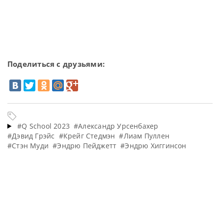
Поделиться с друзьями:
#Q School 2023
#Александр Урсенбахер
#Дэвид Грэйс
#Крейг Стедмэн
#Лиам Пуллен
#Стэн Муди
#Эндрю Пейджетт
#Эндрю Хиггинсон