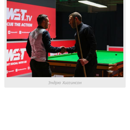
Эндрю Хиггинсон