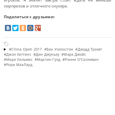
игроков. А значит завтра стоит ждать не меньше
сюрпризов и отличного снукера.
Поделиться с друзьями:
#China Open 2017
#Бен Уолластон
#Джадд Трамп
#Джон Хиггинс
#Дин Джуньху
#Марк Джойс
#Марк Уильямс
#Мартин Гулд
#Ронни О'Салливан
#Рори МакЛауд