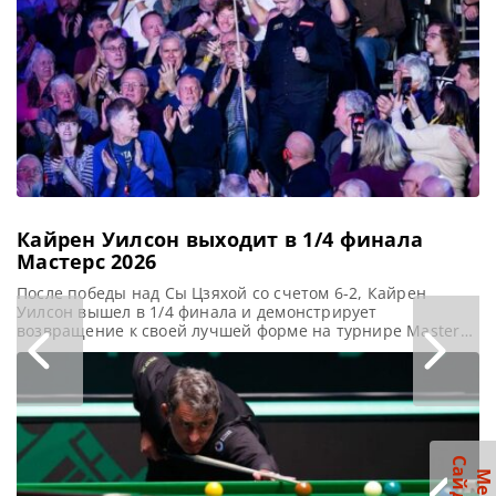
спины во время
посещения
аттракциона.
Спортсмен,
занимающий 74-е
место в мировом
рейтинге,
продемонстрировал
многообещающие
Кайрен Уилсон выходит в 1/4 финала
Мастерс 2026
После победы над Сы Цзяхой со счетом 6-2, Кайрен
Уилсон вышел в 1/4 финала и демонстрирует
возвращение к своей лучшей форме на турнире Masters
2026, сообщает WST После провального выступления на
Чемпионате Великобритании в прошлом месяце, Кайрен
Уилсон продемонстрировал возвращение к оптимальной
форме в стартовом раунде турнира Masters (Мастерс)
2026. Он одержал победу над Сы