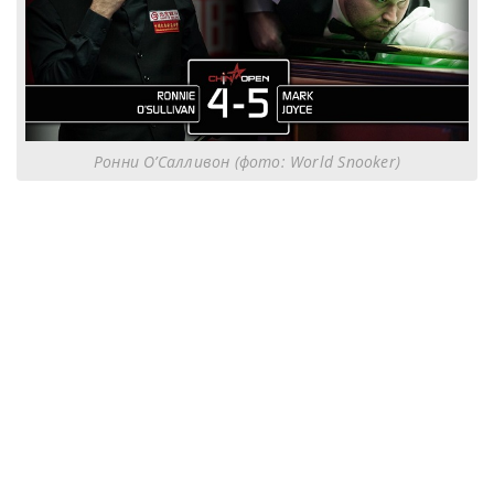
Ронни О’Салливон (фото: World Snooker)