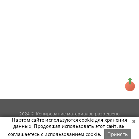
2024 © Копирование материалов разрешено
snookerist.ru
только при условии гиперссылки на
На этом сайте используются cookie для хранения
данных. Продолжая использовать этот сайт, вы
соглашаетесь с использованием cookie.
Принять