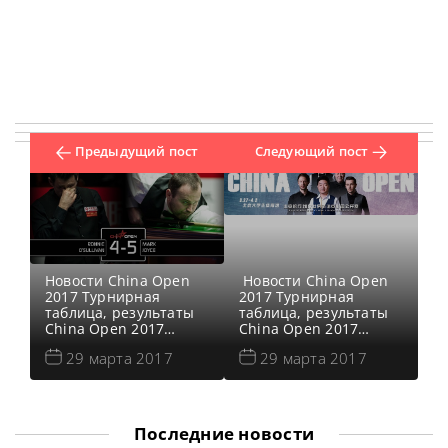
Предыдущий пост
Следующий пост
Новости China Open
Новости China Open
2017 Турнирная
2017 Турнирная
таблица, результаты
таблица, результаты
China Open 2017
China Open 2017
Результаты
Результаты
29 марта 2017
29 марта 2017
квалификации China
квалификации China
Open 2017 Онлайн
Open 2017 Онлайн
трансляции China
трансляции China
Open 2017
Open 2017
Видеоповторы матчей
Видеоповторы матчей
Последние новости
China Open 2017
China Open 2017