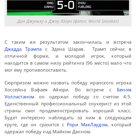
Дин Джуньху и Джоу Юлун (фото: World Snooker)
С таким же результатом закончилась и встреча
Джадда Трампа
с Эдена Шарав. Трамп сейчас в
отличной форме, и молодой игрок, который
находится в самом низу рейтинга (96 место) мало что
мог ему противопоставить.
Сюрпризом можно назвать победу иранского игрока
Хоссейна Вафаея Айюри. Во встрече с
Беном
Уолластаном
он одержал победу со счетом 4:5.
Единственный профессиональный снукерист из этой
страны смог продемонстрировать хороший класс.
Будет интересно наблюдать за ним в следующем
круге, где он сразится с
Рори МакЛаудом
, который
одержал победу над Майком Данном.