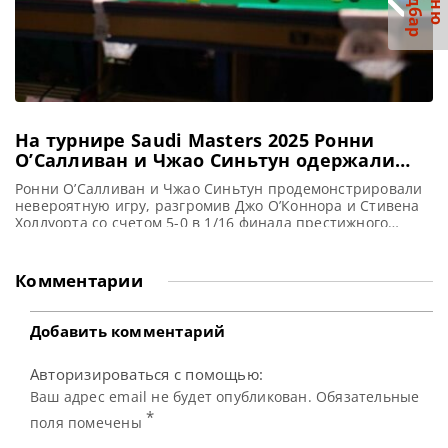
С
р
М
е
н
ю
а
й
д
б
а
На турнире Saudi Masters 2025 Ронни
О’Салливан и Чжао Синьтун одержали
рекордные победы в скоростных матчах
Ронни О’Салливан и Чжао Синьтун продемонстрировали
невероятную игру, разгромив Джо О’Коннора и Стивена
Холлуорта со счетом 5-0 в 1/16 финала престижного
турнира Saudi Arabia Masters 2025, сообщает WST
Семикратный Чемпион мира Ронни О’Салливан и
действующий Чемпион Чжао Синьтун блестяще
Комментарии
стартовали в 1/16 финала Saudi Arabia Snooker Masters
2025 года. Оба игрока продемонстрировали выдающийся
снукер, завершив
Добавить комментарий
Авторизироваться с помощью:
Ваш адрес email не будет опубликован. Обязательные
*
поля помечены