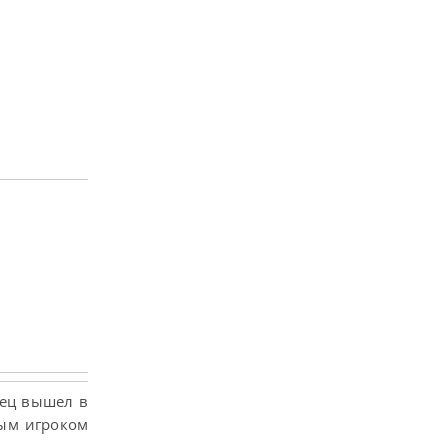
лец вышел в
рым игроком