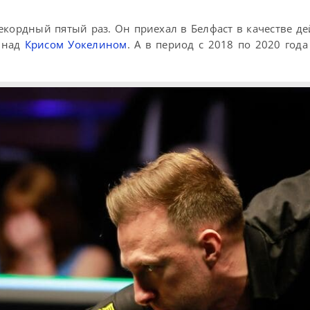
рекордный пятый раз. Он приехал в Белфаст в качестве д
 над
Крисом Уокелином
. А в период с 2018 по 2020 год