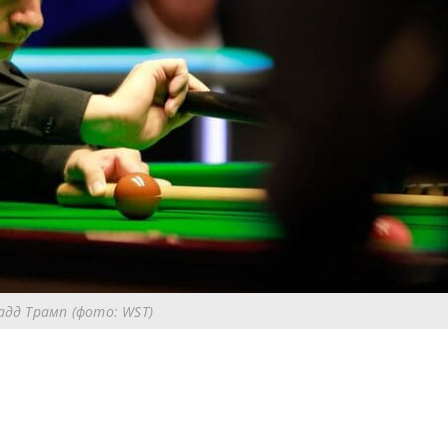
дд Трамп (фото: WST)