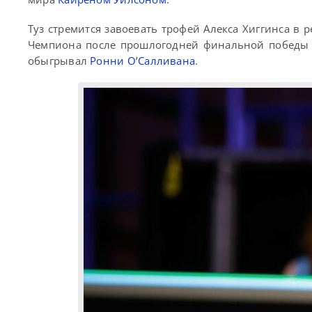
Туз стремится завоевать трофей Алекса Хиггинса в 
Чемпиона после прошлогодней финальной победы
обыгрывал
Ронни О’Салливана
.