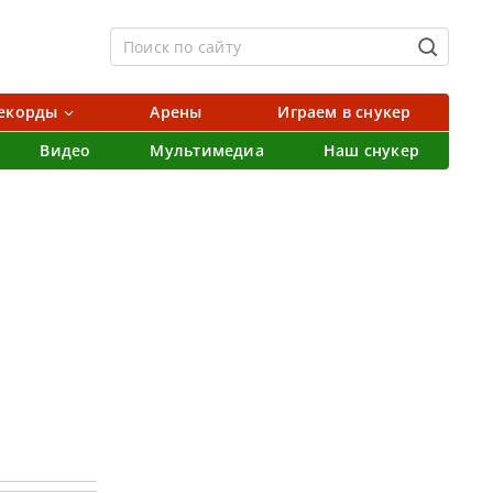
екорды
Арены
Играем в снукер
Видео
Мультимедиа
Наш снукер