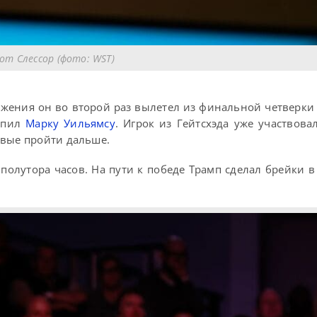
от Слессор (фото: WST)
ражения он во второй раз вылетел из финальной четверки 
тупил
Марку Уильямсу
. Игрок из Гейтсхэда уже участвова
рвые пройти дальше.
олутора часов. На пути к победе Трамп сделал брейки в 