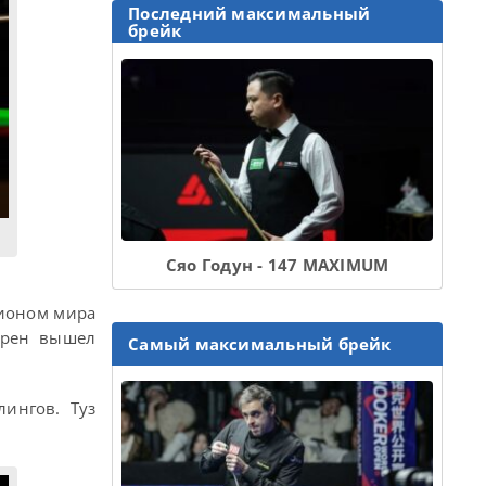
Последний максимальный
брейк
Сяо Годун - 147 MAXIMUM
пионом мира
йрен вышел
Самый максимальный брейк
ингов. Туз