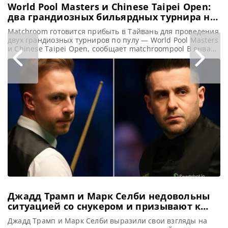
World Pool Masters и Chinese Taipei Open:
два грандиозных бильярдных турнира на
Тайване в январе 2027 года
Matchroom готовится прибыть в Тайвань для проведения
двух грандиозных турниров по пулу — World Pool Masters
и Chinese Taipei Open, сообщает matchroompool В январе
следующего года Китайский Тайбэй станет местом
проведения знаменитого World Pool Masters, который
пройдет одновременно с Chinese Taipei Open. Это
беспрецедентное совместное мероприятие продлится
девять дней и подарит зрителям захватывающую игру в
Джадд Трамп и Марк Селби недовольны
ситуацией со снукером и призывают к
переменам
Джадд Трамп и Марк Селби выразили свои взгляды на