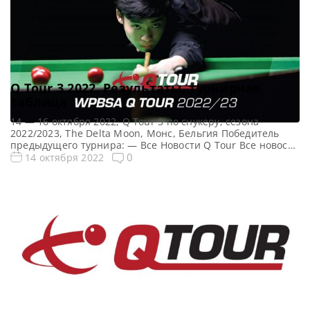
Q Tour 3 2022. Результаты, турнирная
таблица
14 — 16 октября 2022, Q Tour 3 по снукеру, сезона
2022/2023, The Delta Moon, Монс, Бельгия Победитель
предыдущего турнира: — Все Новости Q Tour Все новости
и результаты Q Tour 3 (2022/23) Квалификация Q Tour 3
0
14 октября 2022
(2022/23) Турнирная сетка турнира Q Tour 3 2022: 1/16
финала 1/8 финала 1/4 финала 1/2 финала Финал 5 […]