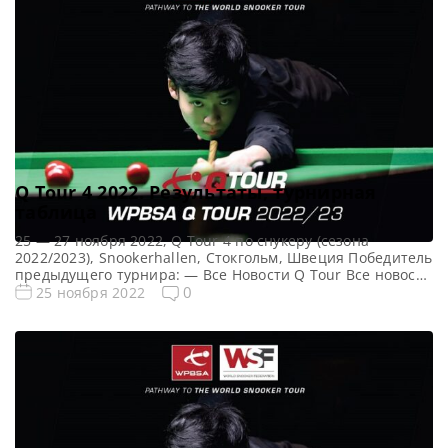
Q Tour 4 2022. Результаты, турнирная
таблица
25 — 27 ноября 2022, Q Tour 4 по снукеру (сезона
2022/2023), Snookerhallen, Стокгольм, Швеция Победитель
предыдущего турнира: — Все Новости Q Tour Все новости
и результаты Q Tour 4 (2022/2023) Квалификация Q Tour 4
0
25 ноября 2022
(2022/2023) Турнирная сетка Q Tour 4 2022-2023 по
снукеру: 1/16 финала 1/8 финала 1/4 финала 1/2 финала
Финал 5 фреймов […]