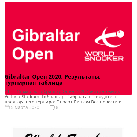
Финал 5 фреймов (до 3-х побед) 5 фреймов […]
Gibraltar Open 2020. Результаты,
турнирная таблица
11 — 15 марта, Гибралтар Опен 2020 (рейтинговый),
Victoria Stadium, Гибралтар, Гибралтар Победитель
предыдущего турнира: Стюарт Бинхэм Все новости и
результаты Gibraltar Open 2020 Квалификация Gibraltar
8
5 марта 2020
Open 2020 Онлайн трансляции Gibraltar Open 2020 [poll
id=»103″] Турнирная сетка: 1/16 финала 1/8 финала 1/4
финала 1/2 финала Финал 7 фреймов (до 4-х побед) 7
фреймов (до 4-х […]