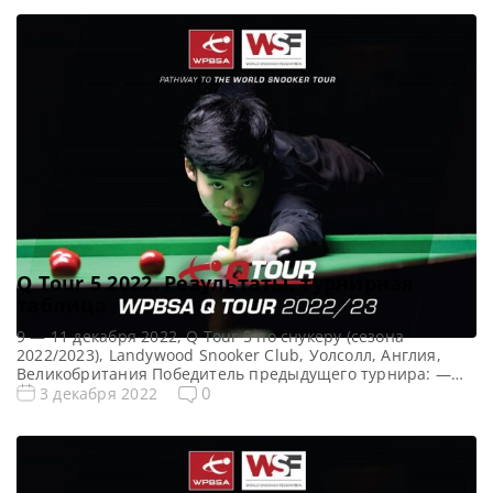
Q Tour 5 2022. Результаты, турнирная
таблица
9 — 11 декабря 2022, Q Tour 5 по снукеру (сезона
2022/2023), Landywood Snooker Club, Уолсолл, Англия,
Великобритания Победитель предыдущего турнира: —
Все Новости Q Tour Все новости и результаты Q Tour 5
0
3 декабря 2022
(2022/2023) Квалификация Q Tour 5 (2022/2023) Турнирная
сетка Q Tour 5 2022 по снукеру: 1/16 финала 1/8 финала
1/4 финала 1/2 финала […]