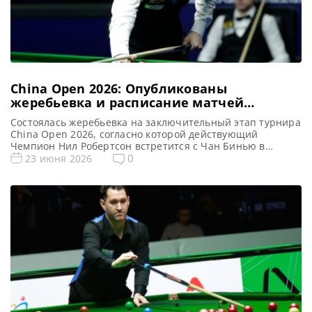
China Open 2026: Опубликованы
жеребьевка и расписание матчей
финальных этапов турнира в Китае
Состоялась жеребьевка на заключительный этап турнира
China Open 2026, согласно которой действующий
Чемпион Нил Робертсон встретится с Чан Бинью в
понедельник 10 августа, сообщает WST Опубликованы
0
23 июня 2026
жеребьевка и расписание матчей финального этапа
China Open 2026, который возвращается в календарь
спустя семь лет. Действующий Чемпион Нил Робертсон,
одержавший победу над Джеком Лисовски в финале 2019
года, […]