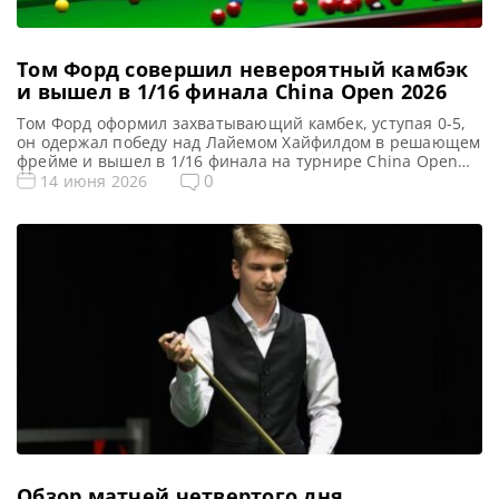
Том Форд совершил невероятный камбэк
и вышел в 1/16 финала China Open 2026
Том Форд оформил захватывающий камбек, уступая 0-5,
он одержал победу над Лайемом Хайфилдом в решающем
фрейме и вышел в 1/16 финала на турнире China Open
2026, сообщает WST В захватывающем поединке
0
14 июня 2026
финального квалификационного раунда China Open 2026
Том Форд продемонстрировал одно из своих самых
впечатляющих выступлений в карьере, одержав победу
над Лайемом Хайфилдом со счетом […]
Обзор матчей четвертого дня