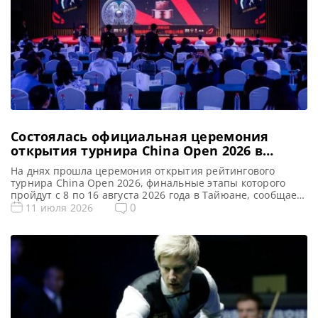
Состоялась официальная церемония
открытия турнира China Open 2026 в
Тайюане
На днях прошла церемония открытия рейтингового
турнира China Open 2026, финальные этапы которого
пройдут с 8 по 16 августа 2026 года в Тайюане, сообщает
WST В Тайюане официально дан старт турниру China
0
11 июля 2026
Open 2026. В рамках церемонии открытия также были
представлены дизайн трофея и главный спонсор
мероприятия. 10 июля в Shanxi International Sports
Exchange Centre, […]