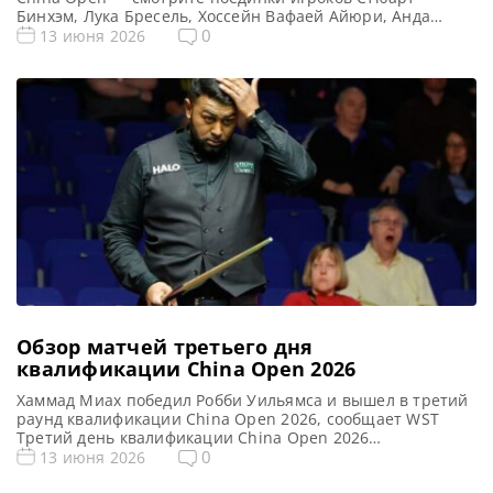
Бинхэм, Лука Бресель, Хоссейн Вафаей Айюри, Анда
Чжан и других в прямом эфире. Рейтинговый, Лестер,
0
13 июня 2026
Англия Предыдущий чемпион: Нил Робертсон Четвертый
раунд квалификации China Open 2026: снукер —
расписание прямых трансляций Матчи Открытый
чемпионат Китая 2026 (Live) Смотреть сегодня прямые
трансляции […]
Обзор матчей третьего дня
квалификации China Open 2026
Хаммад Миах победил Робби Уильямса и вышел в третий
раунд квалификации China Open 2026, сообщает WST
Третий день квалификации China Open 2026
ознаменовался продолжением успешного выступления
0
13 июня 2026
Хаммада Миаха. Игрок полагает, что более