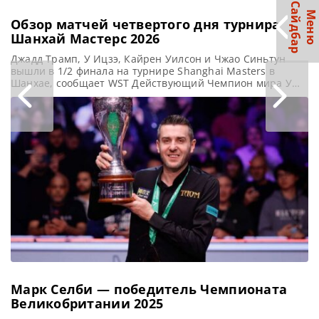
С
р
М
е
н
ю
а
й
д
б
а
Обзор матчей четвертого дня турнира
Шанхай Мастерс 2026
Джадд Трамп, У Ицзэ, Кайрен Уилсон и Чжао Синьтун
вышли в 1/2 финала на турнире Shanghai Masters в
Шанхае, сообщает WST Действующий Чемпион мира У
Ицзэ одержал напряженную победу со счетом 6-5 над
Шоном Мерфи в повторении финала Чемпионата мира.
Теперь китайский перспективный игрок успешно вышел
в полуфинал Шанхай Мастерс 2026. В первом с 2002
Марк Селби — победитель Чемпионата
Великобритании 2025