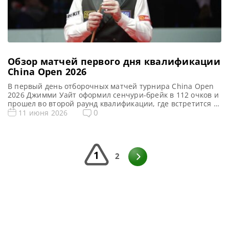
Обзор матчей первого дня квалификации
China Open 2026
В первый день отборочных матчей турнира China Open
2026 Джимми Уайт оформил сенчури-брейк в 112 очков и
прошел во второй раунд квалификации, где встретится с
Луисом Хиткотом, сообщает WST Джимми Уайт начал
0
11 июня 2026
свой 47-й профессиональной сезон карьеры с
впечатляющей игры, одержав уверенную победу над
Шоном О’Салливаном со счетом 6-2 в первом раунде
квалификации China Open […]
1
2