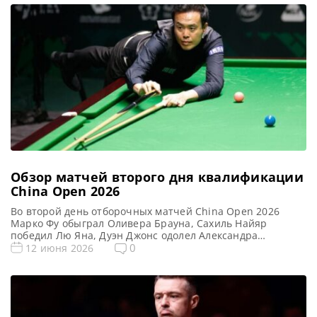
сбалансированная жизнь вне стола для снукера
способствует его улучшению результатов. Во втором
квалификационном раунде Миах одержал победу над
Робби Уильямсом со счетом 6-4, […]
Обзор матчей второго дня квалификации
China Open 2026
Во второй день отборочных матчей China Open 2026
Марко Фу обыграл Оливера Брауна, Сахиль Найяр
победил Лю Яна, Дуэн Джонс одолел Александра
Урсенбахера, а Лайем Хайфилд нанес поражение
0
12 июня 2026
Флориану Нюссле, сообщает WST Марко Фу
продемонстрировал блестящую форму, начав сезон 2026-
27 с уверенной победы над Оливером Брауном со счетом
6-1 во втором квалификационном раунде China Open […]