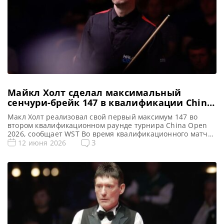
Майкл Холт сделал максимальный
сенчури-брейк 147 в квалификации China
Open 2026 (видео)
Макл Холт реализовал свой первый максимум 147 во
втором квалификационном раунде турнира China Open
2026, сообщает WST Во время квалификационного матча
China Open 2026, состоявшегося в четверг вечером,
3
12 июня 2026
Майкл Холт сделал свой первый максимальный брейк за
тридцать лет профессиональной карьеры, обыграв
Марка Джойса. Холт реализовал максимум в третьем
фрейме, выйдя вперед со счетом 3-0. Это […]