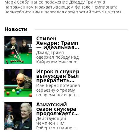
Марк Селби нанес поражение Джадду Трампу в
напряженном и захватывающем финале Чемпионата
Великобритании и завоевал свой третий титул на этом
турнире, сообщает WST В напряженной борьбе с
действующим Чемпионом Джаддом Трампом, Марк Селби
сумел вырвать победу со счетом 10-8 и в третий раз в
Новости
карьере стать обладателем титула Чемпиона
Великобритании (UK Championship). Этот триумф стал
Стивен
Хендри: Трамп
— идеальная
машина для
Джадд Трамп
завоевания
одержал победу над
побед
Кайреном Уилсоном
в финале Шанхай
Игрок в снукер
Мастерс 2026 и, по
вынужден был
словам Хендри,
прекратить
просто создан для
выступления
успеха в снукере,
Иан Бернс потерпел
из-за
сообщает WST
серьезную травму
серьезной
Стивен Хендри
во время посещения
травмы,
полагает, что Джадд
ярмарки и
полученной на
Азиатский
Трамп способен
вынужден
аттракционе
сезон снукера
вновь обрести свою
пропустить начало
продолжается:
лучшую форму в
снукерного сезона
турнир China
текущем сезоне. Эти
2026-27, сообщает
Действующий
Open 2026
размышления он
metrouk Иан Бернс
Чемпион Нил
предлагает
высказал в
провел две недели в
Робертсон начнет
рекордные