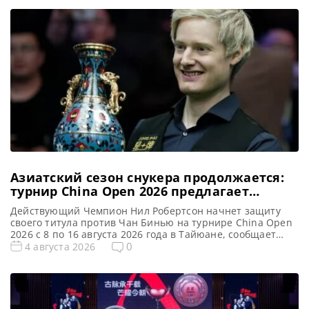
Азиатский сезон снукера продолжается:
турнир China Open 2026 предлагает
рекордные призовые
Действующий Чемпион Нил Робертсон начнет защиту
своего титула против Чан Бинью на турнире China Open
2026 с 8 по 16 августа 2026 года в Тайюане, сообщает
totallysnookered Новый профессиональный сезон снукера
0
4 августа 2026
набирает обороты. А лучшие звезды этого вида спорта
остаются на Дальнем Востоке, чтобы принять участие в
турнире China Open 2026. После двух квалификационных
раундов […]