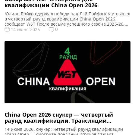
квалификации China Open 2026
Юлиан Бойко одержал победу над Лэй Пэйфанем и вышел
в четвертый раунд квалификации China Open 2026,
сообщает WST После весьма успешного сезона 2025-26,
который стал лучшим в его карьере, перспективный
0
14 июня 2026
игрок Юлиан Бойко продемонстрировал блестящее
начало текущего сезона. Он одержал убедительную
победу над Лэй Пэйфанем со счетом 6-2 в предпоследнем
квалификационном раунде China Open 2026. […]
China Open 2026 снукер — четвертый
раунд квалификации. Трансляции
расписание
14 июня 2026, снукер: четвертый раунд квалификации
China Open — смотрите поединки игроков Стюарт