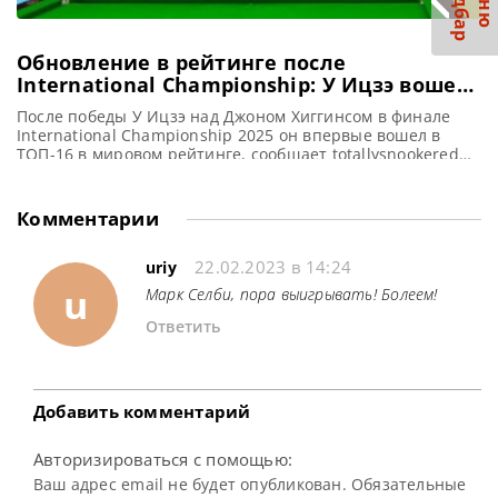
С
р
М
е
н
ю
а
й
д
б
а
Обновление в рейтинге после
International Championship: У Ицзэ вошел
в ТОП-16
После победы У Ицзэ над Джоном Хиггинсом в финале
International Championship 2025 он впервые вошел в
ТОП-16 в мировом рейтинге, сообщает totallysnookered
После триумфа на International Championship 2025 У Ицзэ
впервые достиг ТОП-16 в мировом рейтинге. Эта победа
стала для него первой в рейтинговых турнирах. В
Комментарии
финальном поединке, где разница в возрасте между
участниками составляла
22.02.2023 в 14:24
uriy
u
Марк Селби, пора выигрывать! Болеем!
Ответить
Добавить комментарий
Авторизироваться с помощью:
Ваш адрес email не будет опубликован. Обязательные