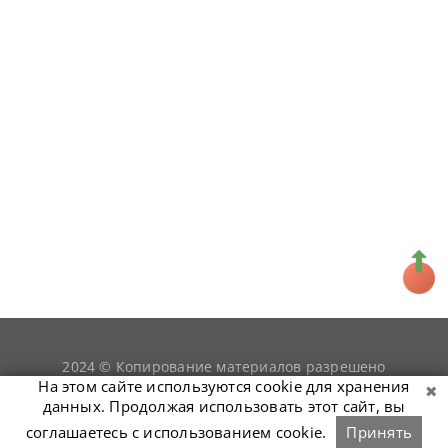
2024 © Копирование материалов разрешено
snookerist.ru
только при условии гиперссылки на
На этом сайте используются cookie для хранения
данных. Продолжая использовать этот сайт, вы
соглашаетесь с использованием cookie.
Принять