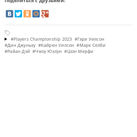
Поделиться с друзьями:
#Players Championship 2023
#Гэри Уилсон
#Дин Джуньху
#Кайрен Уилсон
#Марк Селби
#Райан Дэй
#Чжоу Юэлун
#Шон Мерфи