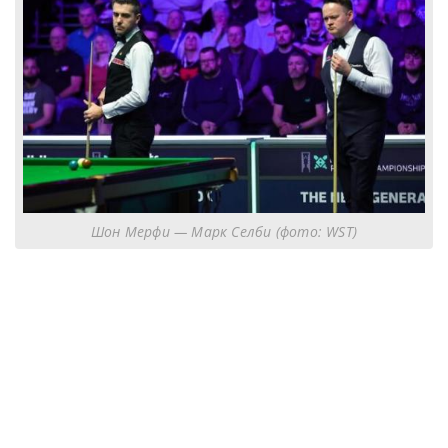
Шон Мерфи — Марк Селби (фото: WST)