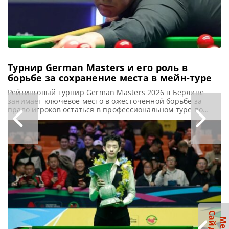
Кайреном Уилсоном
и одержал
уверенную
Турнир German Masters и его роль в
борьбе за сохранение места в мейн-туре
Рейтинговый турнир German Masters 2026 в Берлине
занимает ключевое место в ожесточенной борьбе за
право игроков остаться в профессиональном туре по
снукеру, сообщает SnookerHQ Турнир German Masters
станет первой возможностью для многих игроков
завоевать рейтинговый трофей в 2026 году. Однако для
тех, кто занимает более низкие строчки рейтинга,
участие в Берлине может стать сигналом к