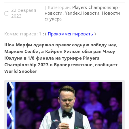
Players Championship -
| Категории:
22 февраля
новости
Yandex.Новости
Новости
,
,
2023
снукера
Комментариев:
1 : (
Прокомментировать
)
Шон Мерфи одержал превосходную победу над
Марком Селби, а Кайрен Уилсон обыграл Чжоу
Юэлуна в 1/8 финала на турнире Players
Championship 2023 в Вулвергемптоне, сообщает
World Snooker