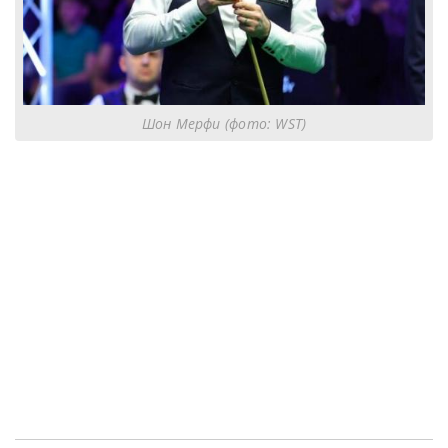
Шон Мерфи (фото: WST)