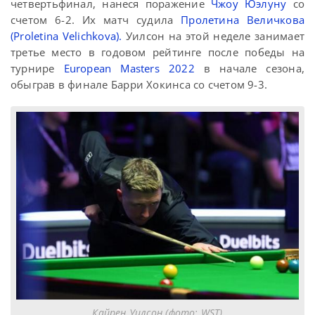
четвертьфинал, нанеся поражение
Чжоу Юэлуну
со
счетом 6-2. Их матч судила
Пролетина Величкова
(Proletina Velichkova).
Уилсон на этой неделе занимает
третье место в годовом рейтинге после победы на
турнире
European Masters 2022
в начале сезона,
обыграв в финале Барри Хокинса со счетом 9-3.
Кайрен Уилсон (фото: WST)