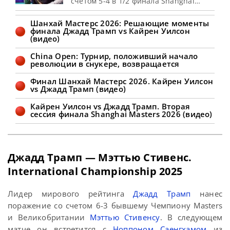
счетом 5-4 в 1/2 финала Shanghai
Masters 2026, сообщает WST Кайрен
Уилсон выиграл финальный фрейм и
Шанхай Мастерс 2026: Решающие моменты
завершил первую сессию матча
финала Джадд Трамп vs Кайрен Уилсон
против Чжао Синьтуна в 1/2 финала
(видео)
Шанхай Мастерс 2026. Чжао открыл
счет 1-0 с брейком в 84 очка. Серии в
China Open: Турнир, положивший начало
60 и 66 очков позволили Кайрену
революции в снукере, возвращается
Финал Шанхай Мастерс 2026. Кайрен Уилсон
vs Джадд Трамп (видео)
Кайрен Уилсон vs Джадд Трамп. Вторая
сессия финала Shanghai Masters 2026 (видео)
Джадд Трамп — Мэттью Стивенс.
International Championship 2025
Лидер мирового рейтинга
Джадд Трамп
нанес
поражение со счетом 6-3 бывшему Чемпиону Masters
и Великобритании
Мэттью Стивенсу
. В следующем
матче он встретится с
Ноппоном Саенгхамом
из