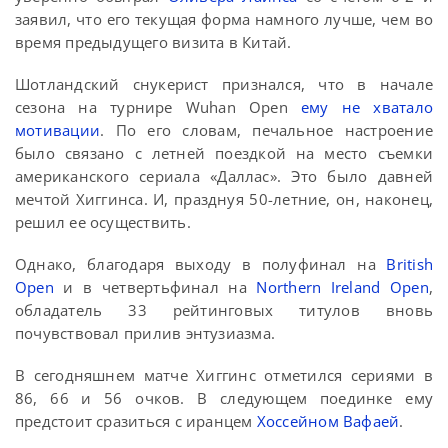
заявил, что его текущая форма намного лучше, чем во
время предыдущего визита в Китай.
Шотландский снукерист признался, что в начале
сезона на турнире Wuhan Open
ему не хватало
мотивации
. По его словам, печальное настроение
было связано с летней поездкой на место съемки
американского сериала «Даллас». Это было давней
мечтой Хиггинса. И, празднуя 50-летние, он, наконец,
решил ее осуществить.
Однако, благодаря выходу в полуфинал на
British
Open
и в четвертьфинал на
Northern Ireland Open
,
обладатель 33 рейтинговых титулов вновь
почувствовал прилив энтузиазма.
В сегодняшнем матче Хиггинс отметился сериями в
86, 66 и 56 очков. В следующем поединке ему
предстоит сразиться с иранцем
Хоссейном Вафаей
.