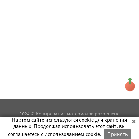
2024 © Копирование материалов разрешено
snookerist.ru
только при условии гиперссылки на
На этом сайте используются cookie для хранения
данных. Продолжая использовать этот сайт, вы
соглашаетесь с использованием cookie.
Принять