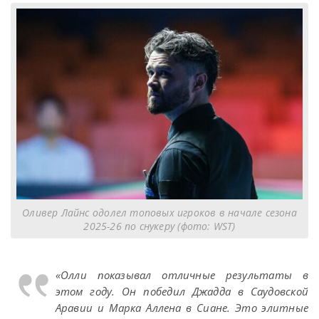
Оливер Лайнс одолел топовых игроков в начале сезона
2025-26 по снукеру (фото: WST)
«Олли показывал отличные результаты в
этом году. Он победил Джадда в Саудовской
Аравии и Марка Аллена в Сиане. Это элитные