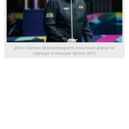
Джон Хиггинс демонстрирует отличную форму на
турнире в Нанкине (фото: WST)