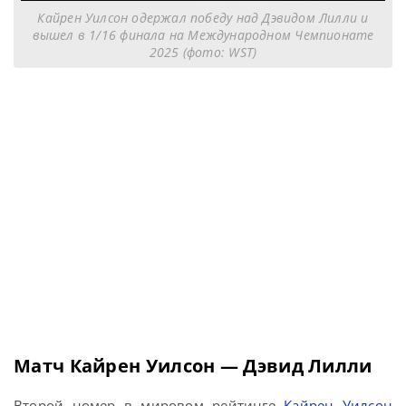
Кайрен Уилсон одержал победу над Дэвидом Лилли и
вышел в 1/16 финала на Международном Чемпионате
2025 (фото: WST)
Матч Кайрен Уилсон — Дэвид Лилли
Второй номер в мировом рейтинге
Кайрен Уилсон