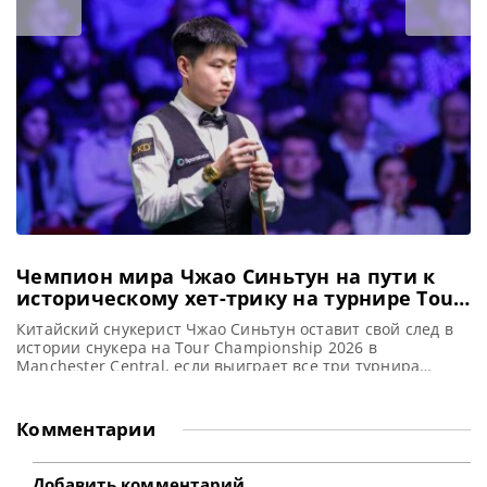
завершилось поражением от Патрика Уилана со счетом
5-10 в первом квалификационном раунде Чемпионата
мира по снукеру, что ознаменовало его вылет
Чемпион мира Чжао Синьтун на пути к
историческому хет-трику на турнире Tour
Championship 2026 по снукеру
Китайский снукерист Чжао Синьтун оставит свой след в
истории снукера на Tour Championship 2026 в
Manchester Central, если выиграет все три турнира
серии Players Series в течение одного сезона, сообщает
totallysnookered Первый в Азии Чемпион мира по снукеру
Чжао Синьтун планирует достичь новых высот на
Комментарии
предстоящем Tour Championship 2026. Действующий
Чемпион мира Чжао входит в
Добавить комментарий