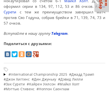
С
р
М
е
н
ю
а
й
д
б
а
нокаутировал со счетом 6-1
Майкл Холт
. Дракон
оформил серии в 134, 97, 112, 53 и 86 очков. А
Зак
Сурети
с тем же преимуществом завершил матч
против Сяо Годуна, собрав брейки в 71, 139, 74, 73 и
57 очков.
Вступайте в нашу группу
Telegram
.
Поделиться с друзьями:
#International Championship 2025
#Джадд Трамп
#Джон Хиггинс
#Дин Джуньху
#Дэвид Лилли
#Зак Сурети
#Кайрен Уилсон
#Майкл Холт
#Мэттью Стивенс
#Ноппон Саенгхам