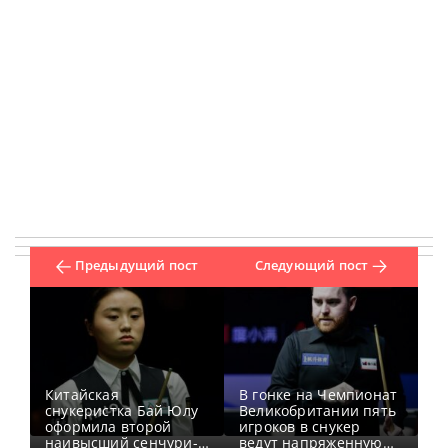
Предыдущий пост
Следующий пост
Китайская
В гонке на Чемпионат
снукеристка Бай Юлу
Великобритании пять
оформила второй
игроков в снукер
наивысший сенчури-
ведут напряженную