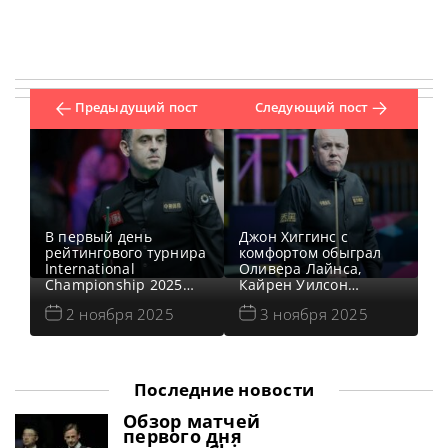
Предыдущий пост
Следующий пост
В первый день
Джон Хиггинс с
рейтингового турнира
комфортом обыграл
International
Оливера Лайнса,
Championship 2025
Кайрен Уилсон
Ронни О’Салливан
победил Дэвида
2 ноября 2025
3 ноября 2025
нанес поражение
Лилли, Джадд Трамп
Алалну Тэйлору, Бай
нанес поражение
Юлу установила
Мэттью Стивенсу, а
рекорд в женском
действующий
снукере, а Дин
Чемпион Дин Джуньху
Последние новости
Джуньху продолжает
одолел Майкла Холта
защиту титула, радуя
во второй день на
Обзор матчей
своих фанатов
турнире International
первого дня
успешным
Championship 2025,