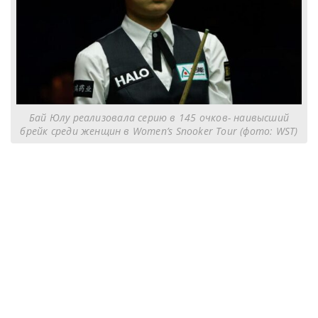
Бай Юлу реализовала серию в 145 очков- наивысший
брейк среди женщин в Women’s Snooker Tour (фото: WST)