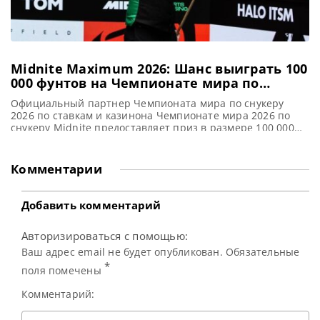
Midnite Maximum 2026: Шанс выиграть 100
000 фунтов на Чемпионате мира по
снукеру
Официальный партнер Чемпионата мира по снукеру
2026 по ставкам и казинона Чемпионате мира 2026 по
снукеру Midnite предоставляет приз в размере 100 000
фунтов стерлингов за максимальный сенчури-брейк в
147 очков, сообщает WST Одно успешное действие может
кардинально изменить всё! На Чемпионате мира по
Комментарии
снукеру 2026 вновь стартует акция Midnite Maximum.
Участникам предлагается шанс выиграть
Добавить комментарий
Авторизироваться с помощью:
Ваш адрес email не будет опубликован. Обязательные
*
поля помечены
Комментарий: