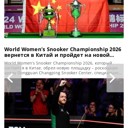
Спортсмен,
занимающий 74-е
место в мировом
рейтинге,
продемонстрировал
многообещающие
World Women’s Snooker Championship 2026
вернется в Китай и пройдет на новой
арене
World Women’s Snooker Championship 2026, который
состоится в Китае, обрел новую площадку – роскошную
арену Dongguan Changping Snooker Center, специально
возведенную для этого турнира, сообщает
totallysnookered Ожидается, что предстоящий World
Women’s Snooker Championship 2026 станет наиболее
значимым и впечатляющим за всю его историю. Совсем
недавно было объявлено, что в 2026 году турнир пройдет
в китайском