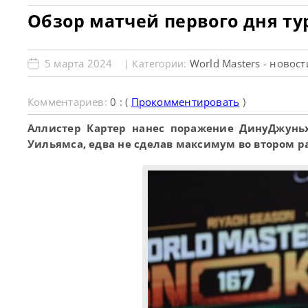
Обзор матчей первого дня тур
5 марта 2024
World Masters - новост
| Категории:
Комментариев:
0 : (
Прокомментировать
)
Аллистер Картер нанес поражение ДинуДжунь
Уильямса, едва не сделав максимум во втором ра