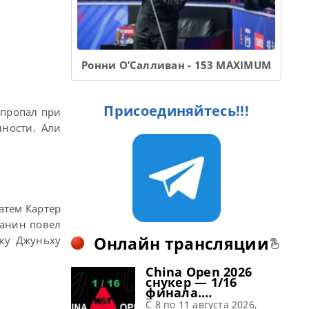
Ронни О’Салливан - 153 MAXIMUM
Присоединяйтесь!!!
 пропал при
нности. Али
атем Картер
чанин повел
Онлайн трансляции
ьку Джуньху
China Open 2026
снукер — 1/16
финала.
Трансляции
C 8 по 11 августа 2026,