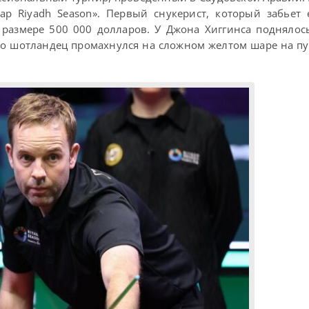
р Riyadh Season». Первый снукерист, который забьет 
размере 500 000 долларов. У Джона Хиггинса поднялос
Но шотландец промахнулся на сложном желтом шаре на пу