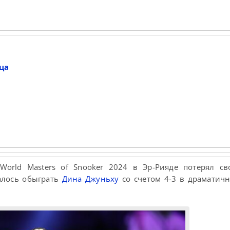
ца
orld Masters of Snooker 2024 в Эр-Рияде потерял св
алось обыграть
Дина Джуньху
со счетом 4-3 в драматич