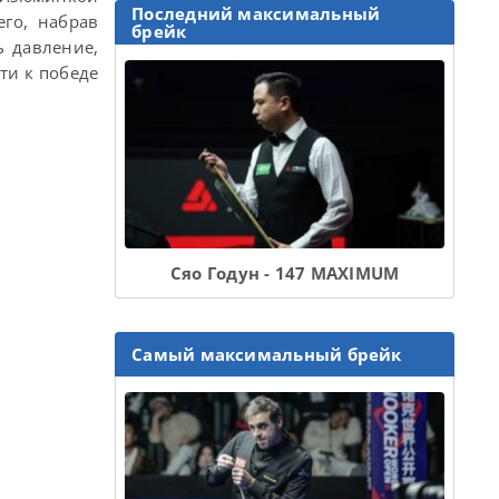
Последний максимальный
его, набрав
брейк
ь давление,
ти к победе
Сяо Годун - 147 MAXIMUM
Самый максимальный брейк