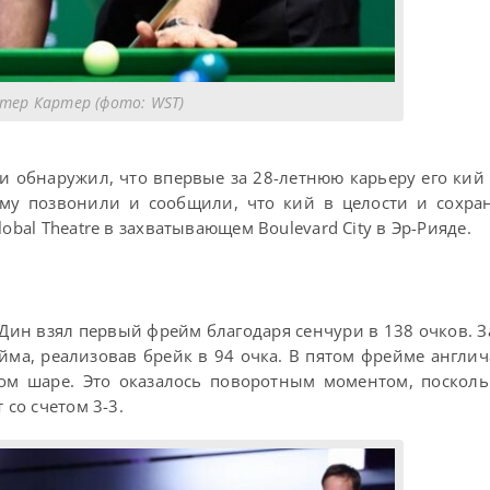
тер Картер (фото: WST)
и обнаружил, что впервые за 28-летнюю карьеру его кий
му позвонили и сообщили, что кий в целости и сохра
obal Theatre в захватывающем Boulevard City в Эр-Рияде.
 Дин взял первый фрейм благодаря сенчури в 138 очков. З
йма, реализовав брейк в 94 очка. В пятом фрейме англи
ном шаре. Это оказалось поворотным моментом, поскол
 со счетом 3-3.