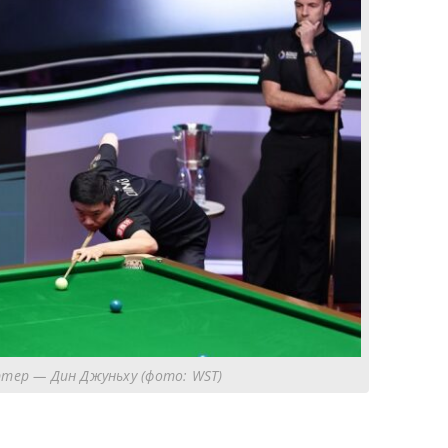
тер — Дин Джуньху (фото: WST)