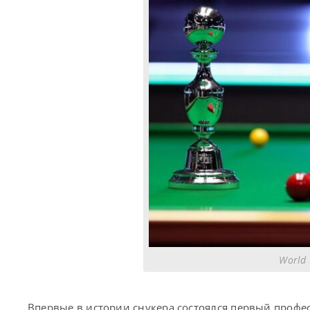
World 
Впервые в истории снукера состоялся первый проф