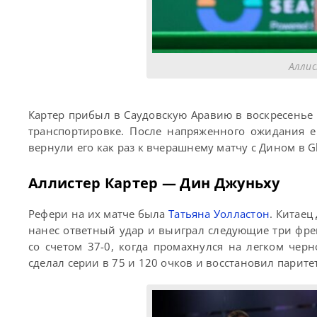
Аллис
Картер прибыл в Саудовскую Аравию в воскресенье 
транспортировке. После напряженного ожидания е
вернули его как раз к вчерашнему матчу с Дином в Gl
Аллистер Картер — Дин Джуньху
Рефери на их матче была
Татьяна Уолластон
. Китаец
нанес ответный удар и выиграл следующие три фре
со счетом 37-0, когда промахнулся на легком чер
сделал серии в 75 и 120 очков и восстановил паритет