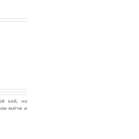
ой кий, но
ном матче и