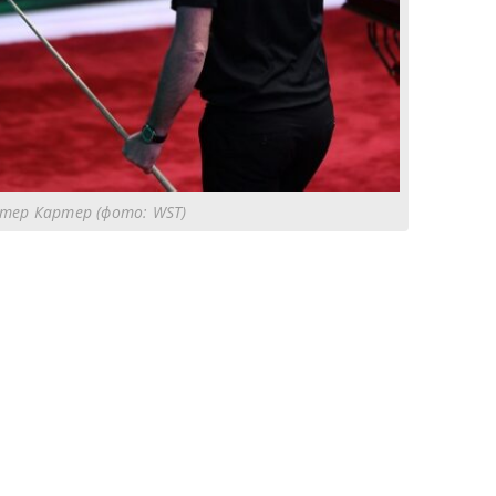
тер Картер (фото: WST)