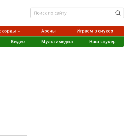
екорды
Арены
Играем в снукер
Видео
Мультимедиа
Наш снукер