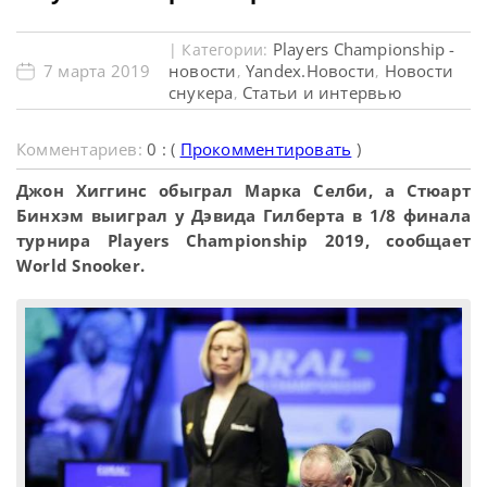
Players Championship -
| Категории:
7 марта 2019
новости
Yandex.Новости
Новости
,
,
снукера
Статьи и интервью
,
Комментариев:
0 : (
Прокомментировать
)
Джон Хиггинс обыграл Марка Селби, а Стюарт
Бинхэм выиграл у Дэвида Гилберта в 1/8 финала
турнира Players Championship 2019, сообщает
World Snooker.