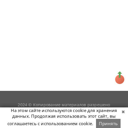
2024 © Копирование материалов разрешено
snookerist.ru
только при условии гиперссылки на
На этом сайте используются cookie для хранения
данных. Продолжая использовать этот сайт, вы
соглашаетесь с использованием cookie.
Принять