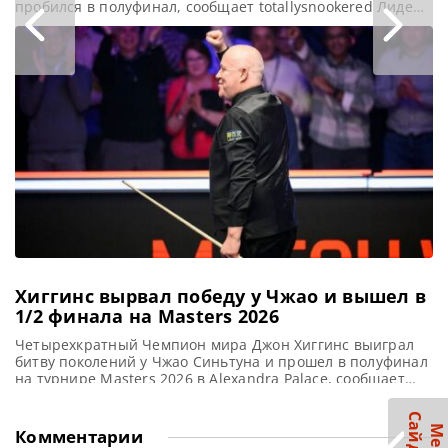
пробился в полуфинал, сообщает totallysnookered Лидер
мирового рейтинга Джадд Трамп вышел в полуфинал
Champion of Champions 2025, одержав победу в своей
группе на Mattioli Arena в Лестере. Трамп – неизменный
участник престижного пригласительного турнира. Он
квалифицировался и принимал участие
Хиггинс вырвал победу у Чжао и вышел в
1/2 финала на Masters 2026
Четырехкратный Чемпион мира Джон Хиггинс выиграл
битву поколений у Чжао Синьтуна и прошел в полуфинал
на турнире Masters 2026 в Alexandra Palace, сообщает
WST В захватывающем поединке на турнире Masters
(Мастерс) 2026, Джон Хиггинс одержал победу над Чжао
Синьтуном со счетом 6-5, вырвав решающий фрейм на
Комментарии
финальном шаре. Эта победа открыла Хиггинсу путь в