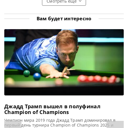
Смотреть еще
размышления он
metrouk Иан Бернс
высказал в
провел две недели в
недавнем выпуске
постельном режиме
подкаста Snooker
и был вынужден
Вам будет интересно
Club, касаясь
отказаться от
прошедшего
участия в ряде
турнира Shanghai
ключевых турниров
Masters. По
после того, как
получил травму
спины во время
посещения
аттракциона.
Спортсмен,
занимающий 74-е
место в мировом
рейтинге,
продемонстрировал
многообещающие
Джадд Трамп вышел в полуфинал
Champion of Champions
Чемпион мира 2019 года Джадд Трамп доминировал в
первый день турнира Champion of Champions 2025 и