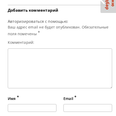
С
р
М
е
н
ю
а
й
д
б
а
полуфинал
Добавить комментарий
Авторизироваться с помощью:
Ваш адрес email не будет опубликован. Обязательные
*
поля помечены
Комментарий:
*
*
Имя
Email