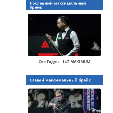
Последний максимальный
брейк
Сяо Годун - 147 MAXIMUM
Самый максимальный брейк