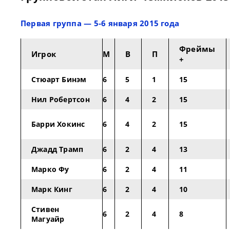
Первая группа — 5-6 января 2015 года
Фреймы
Игрок
М
В
П
+
Стюарт Бинэм
6
5
1
15
Нил Робертсон
6
4
2
15
Барри Хокинс
6
4
2
15
Джадд Трамп
6
2
4
13
Марко Фу
6
2
4
11
Марк Кинг
6
2
4
10
Стивен
6
2
4
8
Магуайр