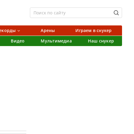
екорды
Арены
Играем в снукер
Видео
Мультимедиа
Наш снукер