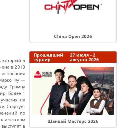
Сhina Open 2026
Прошедший
27 июля - 2
турнир
августа 2026
, который в
нена в 2013
а основания
 Марко Фу —
дду Трампу
ир, более 1
участия на
се. Стартует
менений по
количеством
Шанхай Мастерс 2026
 выступят в