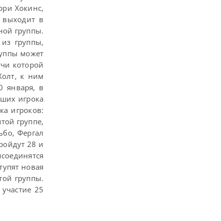
рри Хокинс,
 выходит в
ной группы.
 из группы,
руппы может
тчи которой
Холт, к ним
0 января, в
чших игрока
ка игроков:
той группе,
ьбо, Фергал
ройдут 28 и
исоединятся
тупят новая
той группы.
 участие 25