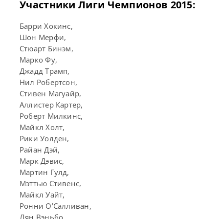
Участники Лиги Чемпионов 2015:
Барри Хокинс,
Шон Мерфи,
Стюарт Бинэм,
Марко Фу,
Джадд Трамп,
Нил Робертсон,
Стивен Магуайр,
Аллистер Картер,
Роберт Милкинс,
Майкл Холт,
Рики Уолден,
Райан Дэй,
Марк Дэвис,
Мартин Гулд,
Мэттью Стивенс,
Майкл Уайт,
Ронни О’Салливан,
Лян Вэньбо,