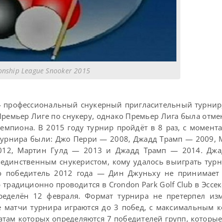
nship League Snooker 2015
— профессиональный снукерный пригласительный турнир
ремьер Лиге по снукеру, однако Премьер Лига была отме
чемпиона. В 2015 году турнир пройдёт в 8 раз, с момент
турнира были: Джо Перри — 2008, Джадд Трамп — 2009,
012, Мартин Гулд — 2013 и Джадд Трамп — 2014. Джа
 единственным снукеристом, кому удалось выиграть турн
ко победитель 2012 года — Дин Джуньху не принимает 
 традиционно проводится в Crondon Park Golf Club в Эссек
пределён 12 февраля. Формат турнира не претерпел из
 матчи турнира играются до 3 побед, с максимальным 
татам которых определяются 7 победителей групп, которые