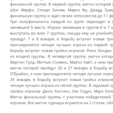
финальной группе. В первой группе, матчи которой 
Шон Мерфи, Стюарт Бинэм, Марко Фу, Джадд Трам
финальную группу и ждёт своих оппонентов до 11 ф
Три полуфиналиста каждой из групп переходят в 
занявший 5 место. Игроки занявшие в группе 6 и 7
выступать во всех 7 группах, покуда ему не улыбнёт
пройдут 7 и 8 января, в борьбу вступит новая тр
присоединятся четыре лучших игрока из первой гр
борьбу вступит новая тройка игроков: Рики Уолден
из второй группы. В четвёртой группе, матчи котор
Мартин Гулд, Мэттью Стивенс, Майкл Уайт, к ним при
матчи которой пройдут 26 и 27 января, в борьбу в
О’Брайен, к ним присоединятся четыре лучших игрок
29 января, в борьбу вступит новая тройка игроко
четыре лучших игрока из пятой группы. В седьмой гр
тройка игроков: Джон Хиггинс, Сяо Годун, Марк Уи
Матчи финальной группы с участием победителей 7
игроков. Все матчи турнира играются на 2 столах, о