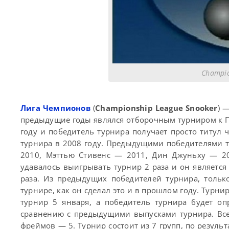
Champio
Лига Чемпионов
(
Championship League Snooker
) 
предыдущие годы являлся отборочным турниром к П
году и победитель турнира получает просто титул 
турнира в 2008 году. Предыдущими победителями 
2010, Мэттью Стивенс — 2011, Дин Джуньху — 2
удавалось выигрывать турнир 2 раза и он является
раза. Из предыдущих победителей турнира, толь
турнире, как он сделал это и в прошлом году. Турнир
турнир 5 января, а победитель турнира будет о
сравнению с предыдущими выпусками турнира. Все
фреймов — 5. Турнир состоит из 7 групп, по резуль