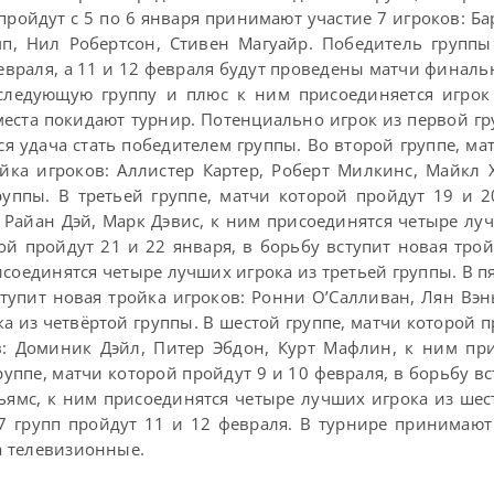
пройдут с 5 по 6 января принимают участие 7 игроков: Ба
п, Нил Робертсон, Стивен Магуайр. Победитель группы
евраля, а 11 и 12 февраля будут проведены матчи финаль
следующую группу и плюс к ним присоединяется игрок
 места покидают турнир. Потенциально игрок из первой г
ся удача стать победителем группы. Во второй группе, ма
ойка игроков: Аллистер Картер, Роберт Милкинс, Майкл 
уппы. В третьей группе, матчи которой пройдут 19 и 2
, Райан Дэй, Марк Дэвис, к ним присоединятся четыре лу
ой пройдут 21 и 22 января, в борьбу вступит новая трой
соединятся четыре лучших игрока из третьей группы. В пя
ступит новая тройка игроков: Ронни О’Салливан, Лян Вэн
а из четвёртой группы. В шестой группе, матчи которой п
в: Доминик Дэйл, Питер Эбдон, Курт Мафлин, к ним пр
уппе, матчи которой пройдут 9 и 10 февраля, в борьбу вс
льямс, к ним присоединятся четыре лучших игрока из шес
 групп пройдут 11 и 12 февраля. В турнире принимают
ба телевизионные.