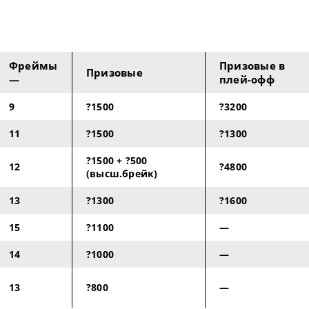
Фреймы
Призовые в
Призовые
—
плей-офф
9
?1500
?3200
11
?1500
?1300
?1500 + ?500
12
?4800
(высш.брейк)
13
?1300
?1600
15
?1100
—
14
?1000
—
13
?800
—