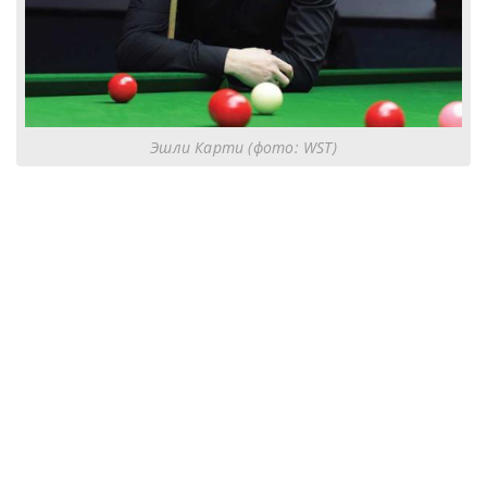
Эшли Карти (фото: WST)