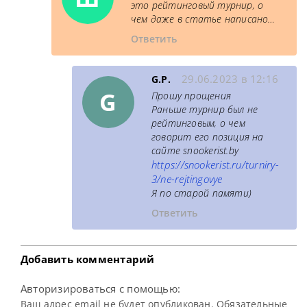
это рейтинговый турнир, о
чем даже в статье написано…
Ответить
29.06.2023 в 12:16
G.P.
G
Прошу прощения
Раньше турнир был не
рейтинговым, о чем
говорит его позиция на
сайте snookerist.by
https://snookerist.ru/turniry-
3/ne-rejtingovye
Я по старой памяти)
Ответить
Добавить комментарий
Авторизироваться с помощью:
Ваш адрес email не будет опубликован. Обязательные