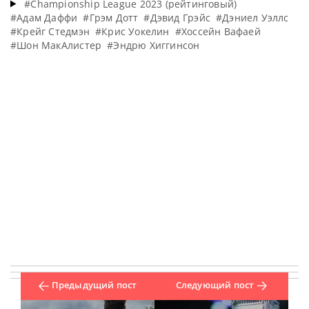
#Championship League 2023 (рейтинговый)
#Адам Даффи
#Грэм Дотт
#Дэвид Грэйс
#Дэниел Уэллс
#Крейг Стедмэн
#Крис Уокелин
#Хоссейн Вафаей
#Шон МакАлистер
#Эндрю Хиггинсон
Предыдущий пост
Следующий пост