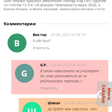
Шон Мерфи одержал уверенную победу над Сяо Годуном
со счетом 13-3 в 1/8 финала Чемпионата мира 2026, а
Барри Хокинс и Марк Уильямс завершили первую сессию
вничью 4-4, сообщает WST На Чемпионате мира 2026
Шон Мерфи продемонстрировал свою лучшую форму,
оформив четыре сенчури-брейка и одержав победу над
Комментарии
Сяо Годуном со счетом 13-3. Таким образом, он
29.06.2023 в 08:10
Виктор
В
А где Нил?
Ответить
29.06.2023 в 10:51
G.P.
G
В этом чемпионате не участвует.
Не гоже распыляться на не
рейтинговые турниры :)
С
р
Ответить
М
е
н
ю
а
й
д
б
а
29.06.2023 в 11:42
Шавал
Ш
Да будет вам известно, что