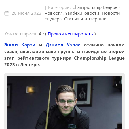
Championship League -
| Категории:
28 июня 2023
новости
Yandex.Новости
Новости
,
,
снукера
Статьи и интервью
,
Комментариев:
4 : (
Прокомментировать
)
Эшли Карти
и
Дэниел Уэллс
отлично начали
сезон, возглавив свои группы и пройдя во второй
этап рейтингового турнира Championship League
2023 в Лестере.