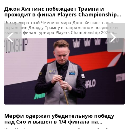
Джон Хиггинс побеждает Трампа и
проходит в финал Players Championship
2026
Четырехкратный Чемпион мира Джон Хиггинс нанес
поражение Джадду Трампу в напряженном поединке и
вышел в финал турнира Players Championship 2026 в
Телфорде, сообщает WST Шотландец Джон Хиггинс
одержал верх над первым номером в мировом рейтинге
Джаддом Трампом со счетом 6-5 в полуфинале Players
Championship 2026 в Телфорде и вышел в 60-й
рейтинговый финал в своей
Мерфи одержал убедительную победу
над Сяо и вышел в 1/4 финала на
Чемпионате мира 2026