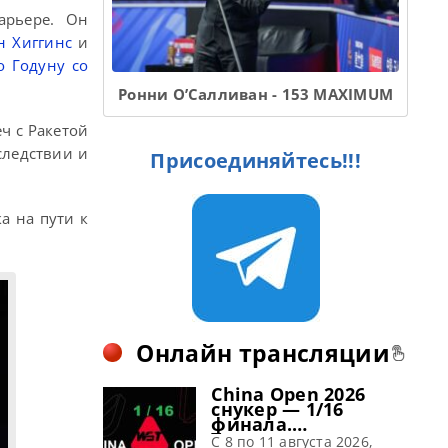
арьере. Он
н Хиггинс
и
о Годуну со
Ронни О’Салливан - 153 MAXIMUM
ч с Ракетой
следствии и
Присоединяйтесь!!!
а на пути к
Онлайн трансляции
China Open 2026
снукер — 1/16
финала.
Трансляции
C 8 по 11 августа 2026,