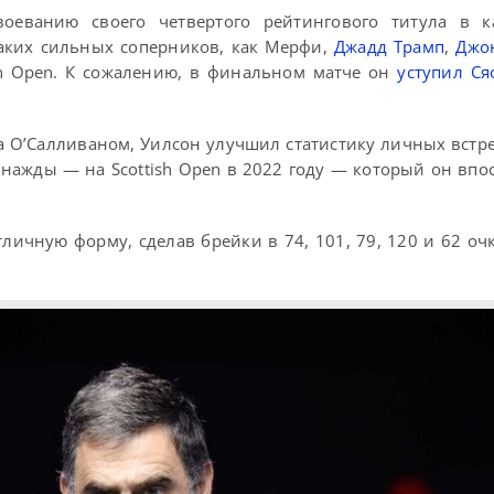
оеванию своего четвертого рейтингового титула в к
аких сильных соперников, как Мерфи,
Джадд Трамп
,
Джо
 Open. К сожалению, в финальном матче он
уступил Ся
 О’Салливаном, Уилсон улучшил статистику личных встре
днажды — на Scottish Open в 2022 году — который он впо
ичную форму, сделав брейки в 74, 101, 79, 120 и 62 очк