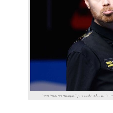
Гэри Уилсон второй раз побеждает Ронн