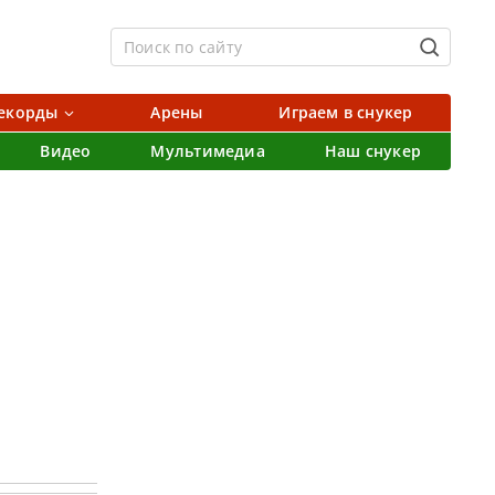
екорды
Арены
Играем в снукер
Видео
Мультимедиа
Наш снукер