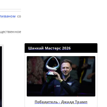
лливаном
со
ущественное
Шанхай Мастерс 2026
Победитель - Джадд Трамп