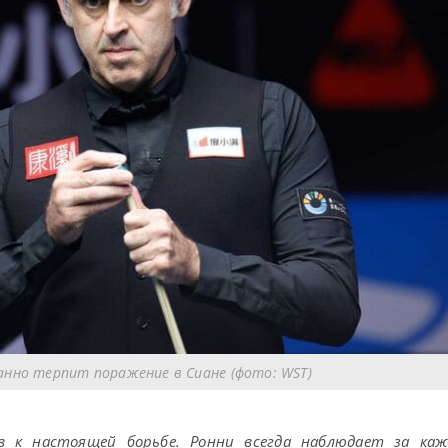
анно терпит поражение в Сиане (фото: WST)
в к настоящей борьбе. Ронни всегда наблюдает за ка