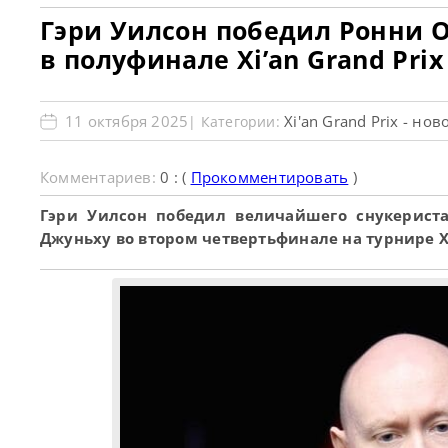
Гэри Уилсон победил Ронни 
в полуфинале Xi’an Grand Prix
11 октября 2025
Xi'an Grand Prix - нов
| Категории:
Комментариев:
0 : (
Прокомментировать
)
Гэри Уилсон победил величайшего снукерист
Джуньху во втором четвертьфинале на турнире Xi’