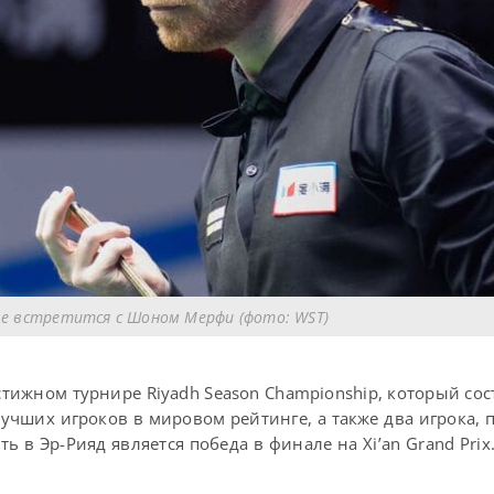
ле встретится с Шоном Мерфи (фото: WST)
тижном турнире Riyadh Season Championship, который сост
лучших игроков в мировом рейтинге, а также два игрока,
ь в Эр-Рияд является победа в финале на Xi’an Grand Prix