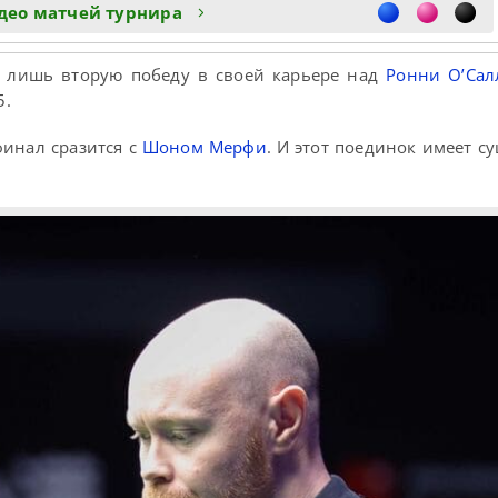
део матчей турнира
 лишь вторую победу в своей карьере над
Ронни О’Са
5.
финал сразится с
Шоном Мерфи
. И этот поединок имеет с