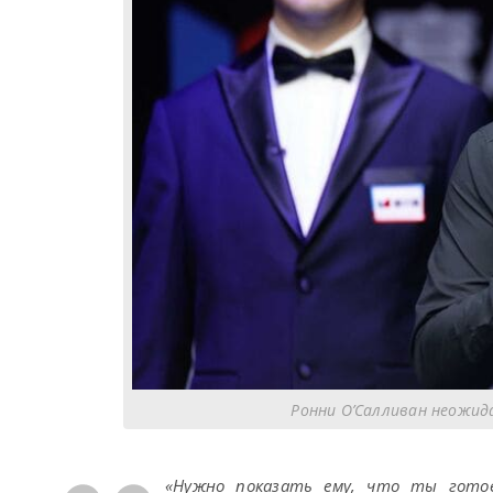
Ронни О’Салливан неожид
«Нужно показать ему, что ты гото