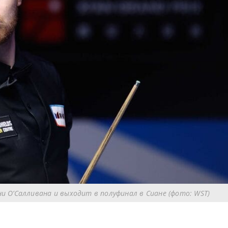
и О’Салливана и выходит в полуфинал в Сиане (фото: WST)