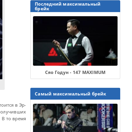
Последний максимальный
брейк
Сяо Годун - 147 MAXIMUM
Самый максимальный брейк
оится в Эр-
 получивших
. В то время