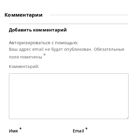
защитить свой титул, сообщает totallysnookered В этом
месяце на турнире English Open 2025, несомненно,
привлекут внимание такие яркие звезды снукера, как
Комментарии
действующий Чемпион Нил Робертсон, лидер в мировом
рейтинге Джадд Трамп и Чемпион
Добавить комментарий
Авторизироваться с помощью:
Ваш адрес email не будет опубликован. Обязательные
*
поля помечены
Комментарий:
*
*
Имя
Email