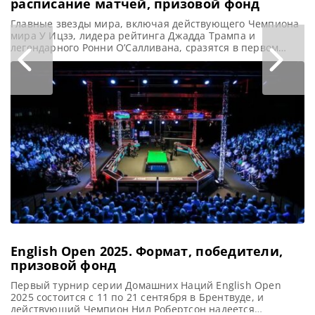
расписание матчей, призовой фонд
Главные звезды мира, включая действующего Чемпиона
мира У Ицзэ, лидера рейтинга Джадда Трампа и
легендарного Ронни О’Салливана, сразятся в первом
крупном турнире сезона — на пригласительном Shanghai
Masters 2026, сообщает totallysnookered В новом
профессиональном снукерном сезоне 2026-27 скоро
начнется первый крупный турнир — Shanghai Masters
2026. Он пройдет с 27 июля (понедельник) по 2 августа
English Open 2025. Формат, победители,
призовой фонд
Первый турнир серии Домашних Наций English Open
2025 состоится с 11 по 21 сентября в Брентвуде, и
действующий Чемпион Нил Робертсон надеется