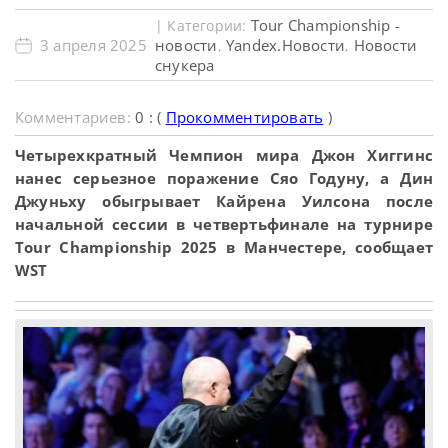
Tour Championship -
| Категории:
3 апреля 2025
новости
Yandex.Новости
Новости
,
,
снукера
Комментариев:
0 : (
Прокомментировать
)
Четырехкратный Чемпион мира Джон Хиггинс
нанес серьезное поражение Сяо Годуну, а Дин
Джуньху обыгрывает Кайрена Уилсона после
начальной сессии в четвертьфинале на турнире
Tour Championship 2025 в Манчестере, сообщает
WST