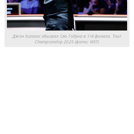
Джон Хиггинс обыграл Сяо Годуна в 1/4 финала. Tour
Championship 2025 (фото: WST)