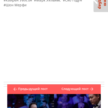
С
р
М
е
н
ю
а
й
д
б
а
#Кайрен Уилсон
#Марк Уильямс
#Сяо Годун
#Шон Мерфи
Предыдущий пост
Следующий пост