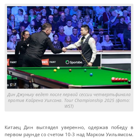
Дин Джуньху ведет после первой сессии четвертьфинала
против Кайрена Уилсона. Tour Championship 2025 (фото:
WST)
Китаец Дин выглядел уверенно, одержав победу в
первом раунде со счетом 10-3 над Марком Уильямсом.