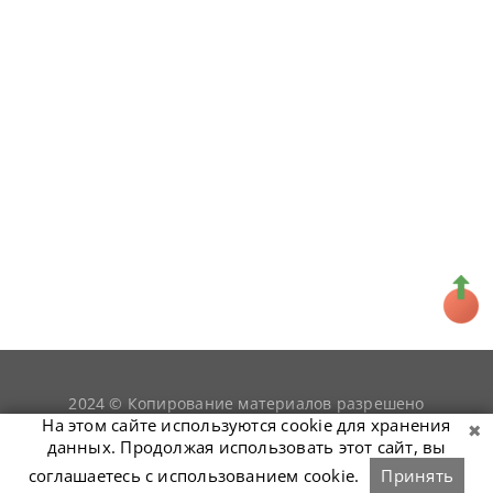
2024 © Копирование материалов разрешено
snookerist.ru
только при условии гиперссылки на
На этом сайте используются cookie для хранения
данных. Продолжая использовать этот сайт, вы
соглашаетесь с использованием cookie.
Принять