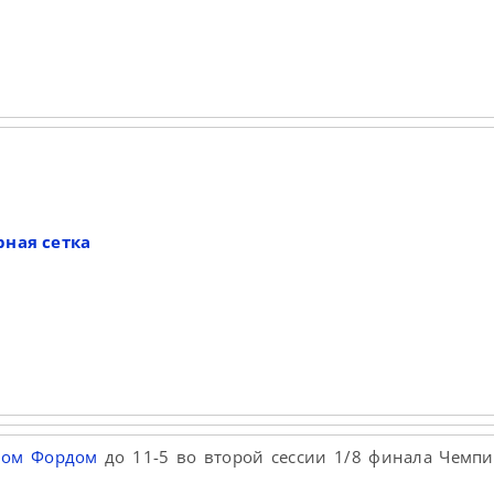
4
рная сетка
мом Фордом
до 11-5 во второй сессии 1/8 финала Чемп