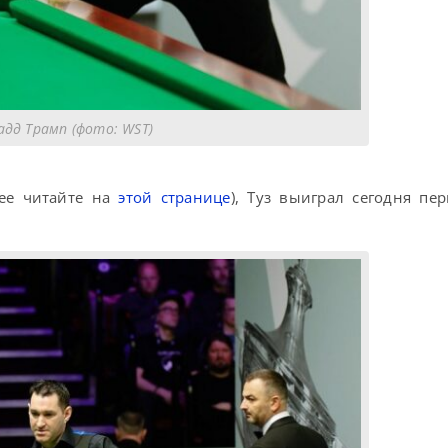
дд Трамп (фото: WST)
нее читайте на
этой странице
), Туз выиграл сегодня п