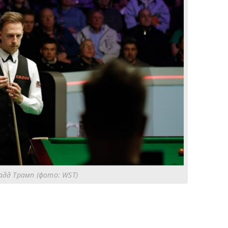
дд Трамп (фото: WST)