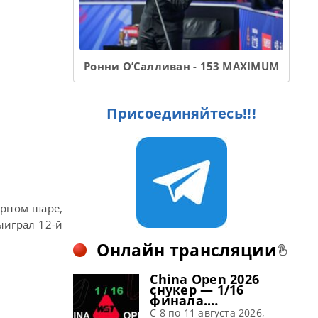
Ронни О’Салливан - 153 MAXIMUM
Присоединяйтесь!!!
ерном шаре,
ыиграл 12-й
Онлайн трансляции
China Open 2026
снукер — 1/16
финала.
Трансляции
C 8 по 11 августа 2026,