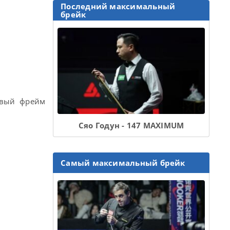
Последний максимальный
брейк
ервый фрейм
Сяо Годун - 147 MAXIMUM
Самый максимальный брейк