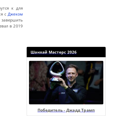
утся к для
ся с
Джеком
 завершить
евал в 2019
Шанхай Мастерс 2026
Победитель - Джадд Трамп