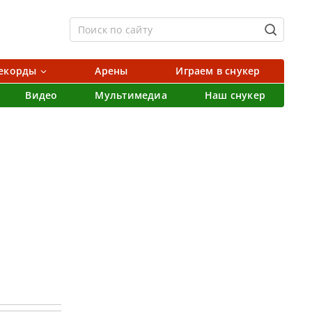
екорды
Арены
Играем в снукер
Видео
Мультимедиа
Наш снукер