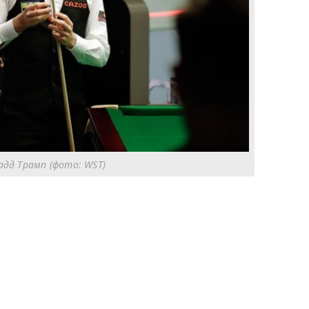
дд Трамп (фото: WST)