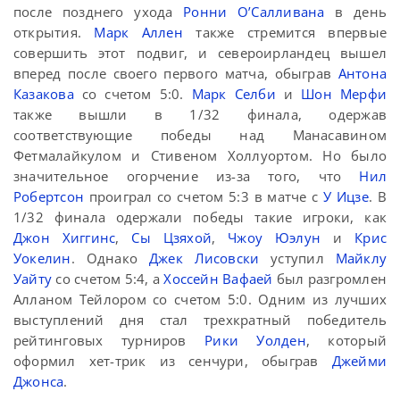
после позднего ухода
Ронни О’Салливана
в день
открытия.
Марк Аллен
также стремится впервые
совершить этот подвиг, и североирландец вышел
вперед после своего первого матча, обыграв
Антона
Казакова
со счетом 5:0.
Марк Селби
и
Шон Мерфи
также вышли в 1/32 финала, одержав
соответствующие победы над Манасавином
Фетмалайкулом и Стивеном Холлуортом. Но было
значительное огорчение из-за того, что
Нил
Робертсон
проиграл со счетом 5:3 в матче с
У Ицзе
. В
1/32 финала одержали победы такие игроки, как
Джон Хиггинс
,
Сы Цзяхой
,
Чжоу Юэлун
и
Крис
Уокелин
. Однако
Джек Лисовски
уступил
Майклу
Уайту
со счетом 5:4, а
Хоссейн Вафаей
был разгромлен
Алланом Тейлором со счетом 5:0. Одним из лучших
выступлений дня стал трехкратный победитель
рейтинговых турниров
Рики Уолден
, который
оформил хет-трик из сенчури, обыграв
Джейми
Джонса
.