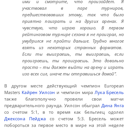
ими и смотрите, что произойдет. Я
участвовал в паре турниров,
предшествовавших этому, так что было
приятно поиграть и на других аренах. Я
чувствую, что играю хорошо. В первом
рейтинговом турнире сезона я не проиграл, но
умудрился не пройти дальше. Трудно многое
взять из некоторых странных форматов.
Если ты выиграешь, ты выиграешь, если
проиграешь, ты проиграешь. Это довольно
просто – ты должен выйти на арену и играть
изо всех сил, иначе ты отправишься домой”.
В другом месте действующий чемпион European
Masters
Кайрен Уилсон
и чемпион мира
Лука Бресель
также благополучно провели свои матчи
предварительного раунда. Уилсон обыграл
Дина Янга
со счетом 5:1, в то время как бельгиец одолел
Джексона Пейджа
со счетом 5:3. Бресель может
побороться за первое место в мире на этой неделе