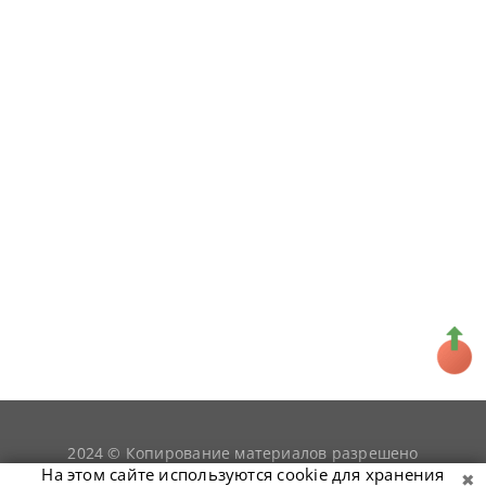
2024 © Копирование материалов разрешено
snookerist.ru
только при условии гиперссылки на
На этом сайте используются cookie для хранения