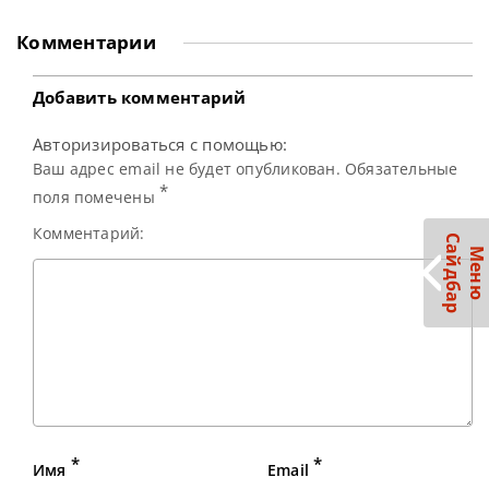
рейтингового турнира Championship League 2026 по
снукеру осталось 32 игрока. Турнир стартовал 22 июня.
Комментарии
Первым ярким событием стала победа бывшего
Чемпиона мира Кайрена Уилсона над Хейдоном Пинхи
Добавить комментарий
Авторизироваться с помощью:
Ваш адрес email не будет опубликован. Обязательные
*
поля помечены
Комментарий:
С
р
М
е
н
ю
а
й
д
б
а
*
*
Имя
Email