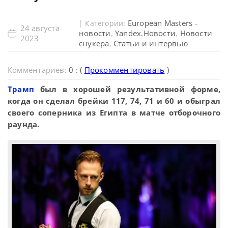
European Masters -
| Категории:
24 августа
новости
Yandex.Новости
Новости
,
,
2023
снукера
Статьи и интервью
,
Комментариев:
0 : (
Прокомментировать
)
Трамп
был в хорошей результативной форме,
когда он сделал брейки 117, 74, 71 и 60 и обыграл
своего соперника из Египта в матче отборочного
раунда.