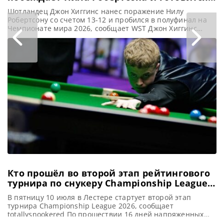
матчу с Мерфи
Шотландец Джон Хиггинс нанес поражение Нилу
Робертсону со счетом 13-12 и пробился в полуфинал на
Чемпионате мира 2026, сообщает WST Джон Хиггинс
одержал уверенную победу над Нилом Робертсоном со
счетом 13-10 и вышел в полуфинал Чемпионата мира
2026. Этот успех последовал за его яркой победой над
Ронни О’Салливаном со счетом 13-12 и непростым
триумфом в
Кто прошёл во второй этап рейтингового
турнира по снукеру Championship League
2026
В пятницу 10 июля в Лестере стартует второй этап
турнира Championship League 2026, сообщает
totallysnookered По прошествии 16 дней напряженных
поединков на Mattioli Arena в Лестере среди участников