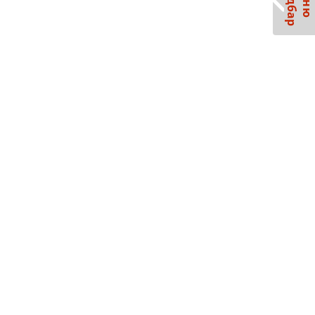
С
р
М
е
н
ю
а
й
д
б
а