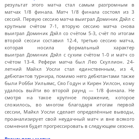
результат этого матча стал самым разгромным в
матчах 1/8 финала. Матч 1/8 финала состоял из 3
сессий. Первую сессию матча выиграл Доминик Дэйл с
крупным счётом 7-1, вторую сессию матча снова
выиграл Доминик Дэйл со счётом 5-3, счёт по итогам
второй сессии составил 12-4, третью сессию матча,
которая носила формальный характер
выиграл Доминик Дэйл с сухим счётом 1-0 и матч со
счётом 13-4. Рефери матча был Лео Скуллион. 24-
летний Майкл Уосли стал единственным, из 4,
дебютантов турнира, помимо него дебютантами также
были Робби Уильямс, Сяо Годун и Кирен Уилсон, кому
удалось выйти во второй раунд — 1/8 финала. Не
смотря на такое крупное поражение, которое
сложилось, во многом благодаря итогам первой
сессии, Майкл Уосли сделает определённые выводы,
проанализирует свой неудачный матч и вне всякого
сомнения будет прогрессировать в следующем сезоне.