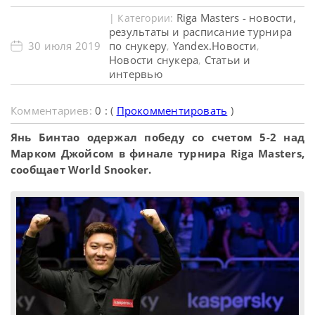
Riga Masters - новости,
| Категории:
результаты и расписание турнира
30 июля 2019
по снукеру
Yandex.Новости
,
,
Новости снукера
Статьи и
,
интервью
Комментариев:
0 : (
Прокомментировать
)
Янь Бинтао одержал победу со счетом 5-2 над
Марком Джойсом в финале турнира Riga Masters,
сообщает World Snooker.