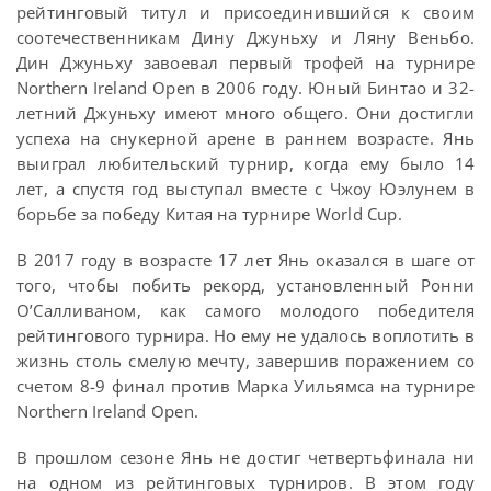
рейтинговый титул и присоединившийся к своим
соотечественникам Дину Джуньху и Ляну Веньбо.
Дин Джуньху завоевал первый трофей на турнире
Northern Ireland Open в 2006 году. Юный Бинтао и 32-
летний Джуньху имеют много общего. Они достигли
успеха на снукерной арене в раннем возрасте. Янь
выиграл любительский турнир, когда ему было 14
лет, а спустя год выступал вместе с Чжоу Юэлунем в
борьбе за победу Китая на турнире World Cup.
В 2017 году в возрасте 17 лет Янь оказался в шаге от
того, чтобы побить рекорд, установленный Ронни
О’Салливаном, как самого молодого победителя
рейтингового турнира. Но ему не удалось воплотить в
жизнь столь смелую мечту, завершив поражением со
счетом 8-9 финал против Марка Уильямса на турнире
Northern Ireland Open.
В прошлом сезоне Янь не достиг четвертьфинала ни
на одном из рейтинговых турниров. В этом году