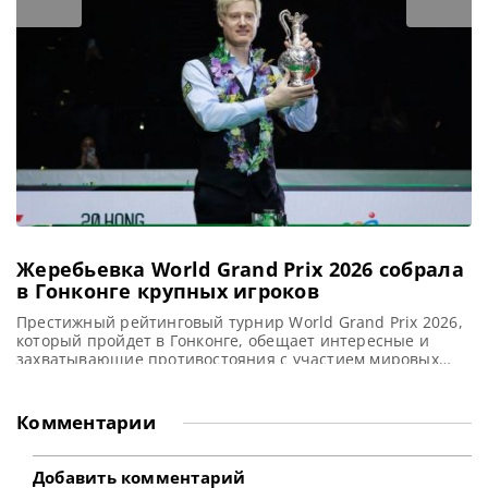
посеян под первым номером на турнире в Манчестере и
надеется завоевать свой третий титул. Турнир в
Жеребьевка World Grand Prix 2026 собрала
в Гонконге крупных игроков
Престижный рейтинговый турнир World Grand Prix 2026,
который пройдет в Гонконге, обещает интересные и
захватывающие противостояния с участием мировых
звезд снукера, сообщает metrouk Состав участников
турнира World Grand Prix 2026 (Мировое Гран-при)
окончательно сформирован. А проведенная жеребьевка
Комментарии
определила захватывающие противостояния в Гонконге.
Поскольку в турнире принимают участие лишь 32 лучших
игрока на основании годового рейтинга,
Добавить комментарий