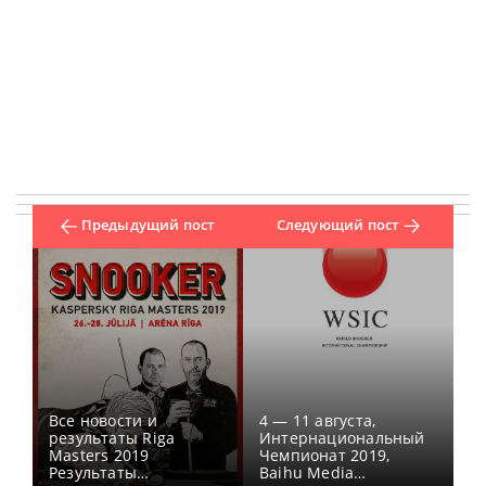
Предыдущий пост
Следующий пост
Все новости и
4 — 11 августа,
результаты Riga
Интернациональный
Masters 2019
Чемпионат 2019,
Результаты
Baihu Media