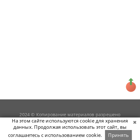
2024 © Копирование материалов разрешено
snookerist.ru
только при условии гиперссылки на
На этом сайте используются cookie для хранения
данных. Продолжая использовать этот сайт, вы
соглашаетесь с использованием cookie.
Принять