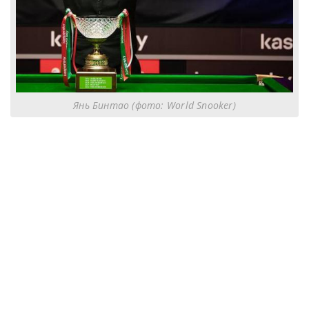
Янь Бинтао (фото: World Snooker)