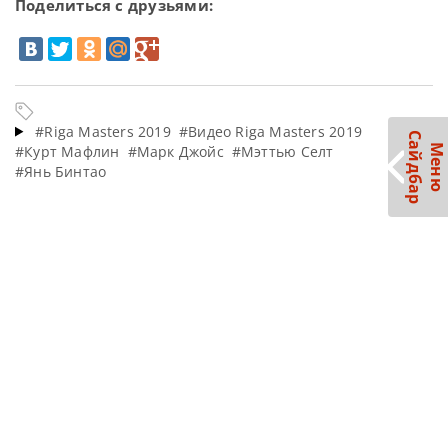
Поделиться с друзьями:
#Riga Masters 2019
#Видео Riga Masters 2019
С
р
#Курт Мафлин
#Марк Джойс
#Мэттью Селт
М
е
н
ю
а
й
д
б
а
#Янь Бинтао