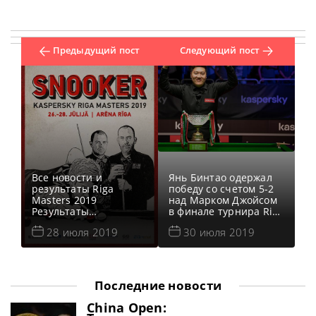
Предыдущий пост
Следующий пост
Все новости и
Янь Бинтао одержал
результаты Riga
победу со счетом 5-2
Masters 2019
над Марком Джойсом
Результаты
в финале турнира Riga
квалификации Riga
Masters, сообщает
28 июля 2019
30 июля 2019
Masters 2019 Онлайн
World Snooker. Все
трансляции Riga
новости и результаты
Masters 2019 Видео
Riga Masters 2019
Riga Masters 2019
Результаты
Видеоповторы Рига
квалификации Riga
Последние новости
Мастерс 2019. 1/4
Masters 2019 Онлайн
финала в записи.
трансляции Riga
China Open:
Видео матчей: Видео
Masters 2019 Видео