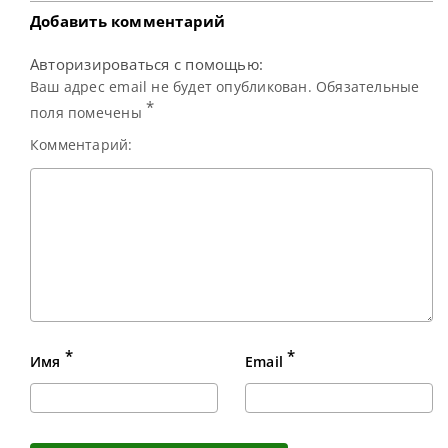
континентальный
Masters 2026,
состоявшемся в
Добавить комментарий
воскресенье.
Бристолец одержал
Авторизироваться с помощью:
верх со счетом
Ваш адрес email не будет опубликован. Обязательные
*
поля помечены
Комментарий:
*
*
Имя
Email