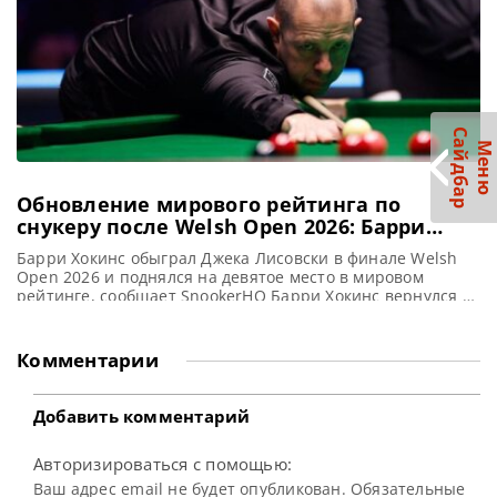
С
р
М
е
н
ю
а
й
д
б
а
Обновление мирового рейтинга по
снукеру после Welsh Open 2026: Барри
Хокинс поднялся на девятое место в мире
Барри Хокинс обыграл Джека Лисовски в финале Welsh
Open 2026 и поднялся на девятое место в мировом
рейтинге, сообщает SnookerHQ Барри Хокинс вернулся в
первую десятку официального мирового рейтинга после
победы на турнире Welsh Open 2026, который проходил в
Cymru в Лландидно. Хокинс обыграл Джека Лисовски со
Комментарии
счетом 9-5 и завоевал свой пятый в карьере
Добавить комментарий
Авторизироваться с помощью:
Ваш адрес email не будет опубликован. Обязательные