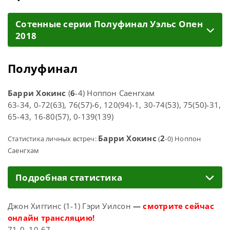
Cотенные серии Полуфинал Уэльс Опен
2018
Полуфинал
Барри Хокинс
(
6
-4) Ноппон Саенгхам
63-34, 0-72(63), 76(57)-6, 120(94)-1, 30-74(53), 75(50)-31,
65-43, 16-80(57), 0-139(139)
Барри Хокинс
2
Статистика личных встреч:
(
-0) Ноппон
Саенгхам
Подробная статистика
Джон Хиггинс (1-1) Гэри Уилсон
—
смотрите сейчас
онлайн трансляцию!
71-0, 10-67