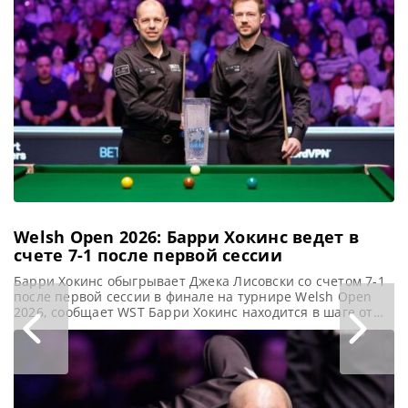
завершился победой
в решающем
фрейме Чемпиона
мира со счетом 6-5 в
1/16 финала China
Open 2026. Пэнчэн
Welsh Open 2026: Барри Хокинс ведет в
счете 7-1 после первой сессии
Барри Хокинс обыгрывает Джека Лисовски со счетом 7-1
после первой сессии в финале на турнире Welsh Open
2026, сообщает WST Барри Хокинс находится в шаге от
победы на турнире Welsh Open 2026, уверенно
обыгрывая Джека Лисовски со счетом 7-1 после первой
сессии в финале. Турнир возобновится в 22:00, где во
второй сессии будет разыгран трофей