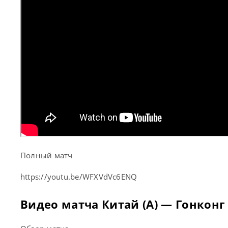
Полный матч
https://youtu.be/WFXVdVc6ENQ
Видео матча Китай (А) — Гонконг