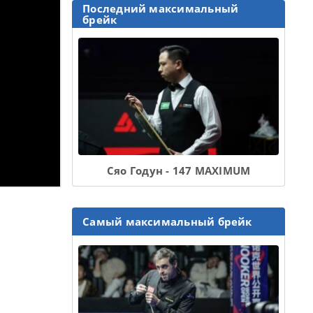
Последний максимальный
брейк
Сяо Годун - 147 MAXIMUM
Самый максимальный брейк