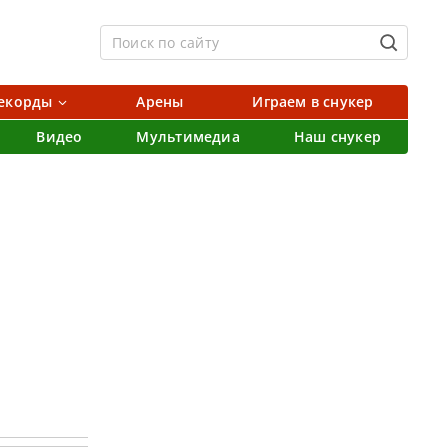
екорды
Арены
Играем в снукер
Видео
Мультимедиа
Наш снукер