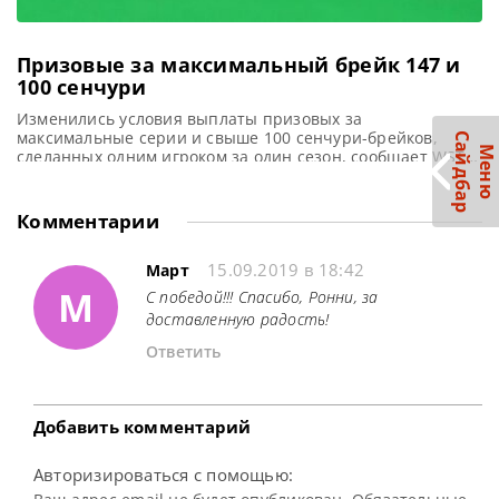
Призовые за максимальный брейк 147 и
100 сенчури
Изменились условия выплаты призовых за
максимальные серии и свыше 100 сенчури-брейков,
С
р
М
е
н
ю
а
й
д
б
а
сделанных одним игроком за один сезон, сообщает WST В
текущем сезоне отменяются специальные бонусы за два
максимальных брейка в серии турниров «Тройная
корона» и за достижение 100 сенчури-брейков за одну
Комментарии
кампанию. Изначально эти призовые были введены как
способ отметить выдающиеся успехи игроков, которые,
15.09.2019 в 18:42
благодаря
Март
М
С победой!!! Спасибо, Ронни, за
доставленную радость!
Ответить
Добавить комментарий
Авторизироваться с помощью: