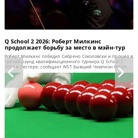
Кайреном Уилсоном
и одержал
уверенную
Q School 2 2026: Роберт Милкинс
продолжает борьбу за место в мэйн-тур
Роберт Милкинс победил Сибрено Соколовски и прошел в
третий раунд квалификационного турнира Q School 2
2026 в Лестере, сообщает WST Бывший Чемпион Welsh
Open Роберт Милкинс сохранил шансы на возвращение в
мейн-тур, успешно выступив вчера на Q School 2 2026. В
матче, проходившем в Лестере, он одержал победу над
бельгийским спортсменом Сибреном Соколовски со
счетом