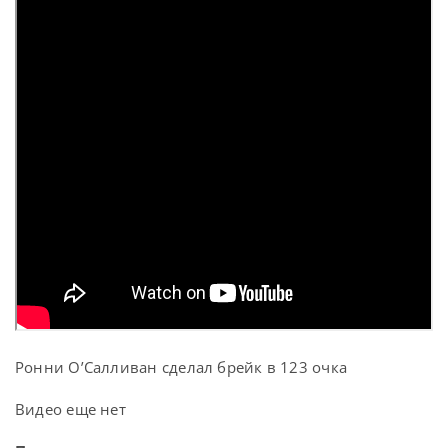
Ронни О’Салливан сделал брейк в 123 очка
Видео еще нет