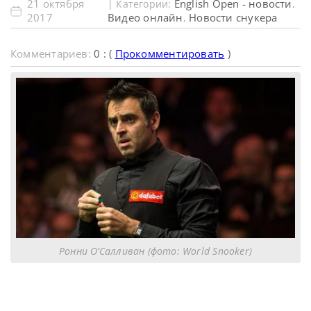
21 октября
English Open - новости
| Категории:
,
2017
Видео онлайн
Новости снукера
,
Комментариев:
0 : (
Прокомментировать
)
Ронни О’Салливан (фото: World Snooker)