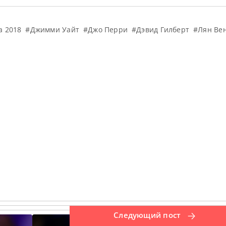
а 2018
#Джимми Уайт
#Джо Перри
#Дэвид Гилберт
#Лян Ве
Следующий пост