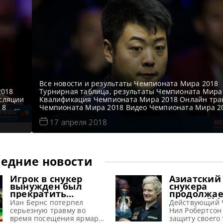
Все новости и результаты Чемпионата Мира 2018
2018
Турнирная таблица, результаты Чемпионата Мира
сляции
Квалификация Чемпионата Мира 2018 Онлайн тра
2018
Чемпионата Мира 2018 Видео Чемпионата Мира 2
Видео матча Стивен Магуайр — Хаммад Миах. Вто
17 апреля 2018
квалификационный раунд Первая сессия
https://youtu.be/Z7ehmJRVGbg Вторая сессия
й
https://youtu.be/1dP3t05FomA Видео матча Райан 
идео
Митчелл Мэнн. Второй квалификационный раунд 
сессия https://youtu.be/UcSAx_VgO0U
едние новости
Игрок в снукер
Азиатский
вынужден был
снукера
прекратить
продолжае
выступления из-за
турнир Chi
Иан Бернс потерпел
Действующий 
серьезной травмы,
2026 предл
серьезную травму во
Нил Робертсон
полученной на
рекордные
время посещения ярмарки
защиту своего 