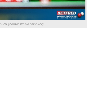
рден (фото: World Snooker)
8