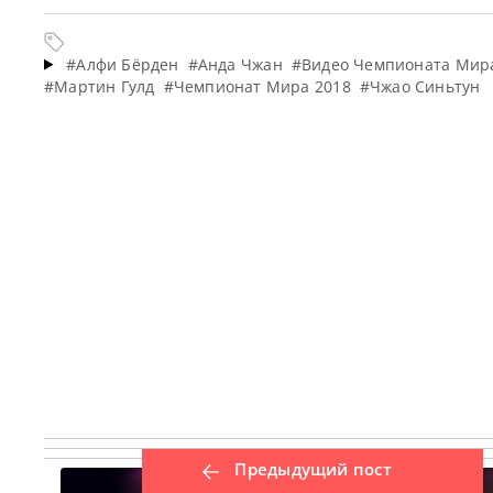
#Алфи Бёрден
#Анда Чжан
#Видео Чемпионата Мир
#Мартин Гулд
#Чемпионат Мира 2018
#Чжао Синьтун
Предыдущий пост