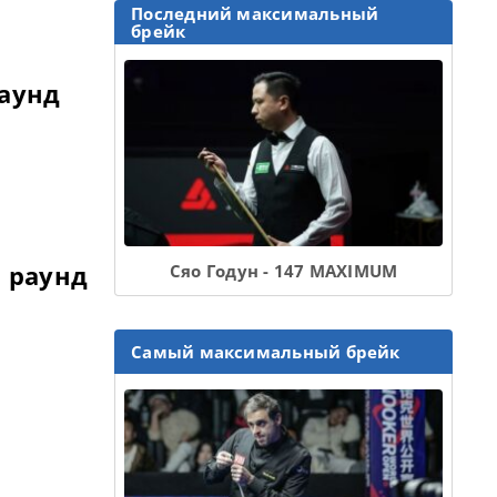
Последний максимальный
брейк
аунд
 раунд
Сяо Годун - 147 MAXIMUM
Самый максимальный брейк