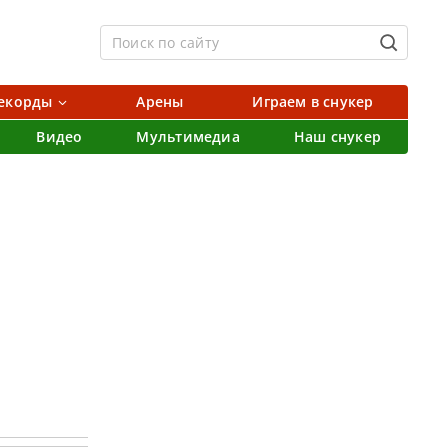
екорды
Арены
Играем в снукер
Видео
Мультимедиа
Наш снукер