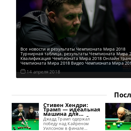
Все новости и результаты Чемпионата Мира 2018
Турнирная таблица, результаты Чемпионата Мира 
Квалификация Чемпионата Мира 2018 Онлайн тран
Чемпионата Мира 2018 Видео Чемпионата Мира 
Видео матча Том Форд — Leo Fernandez. Первый
14 апреля 2018
квалификационный раунд Вторая сессия
https://youtu.be/D8JMlbYDMoA Видео матча Джимми
Робертсон — Алекс Борг. Первый квалификационны
раунд Вторая сессия https://youtu.be/A0b5qvLwf9k В
Посл
Стивен Хендри:
Трамп — идеальная
машина для
завоевания побед
Джадд Трамп одержал
победу над Кайреном
Уилсоном в финале