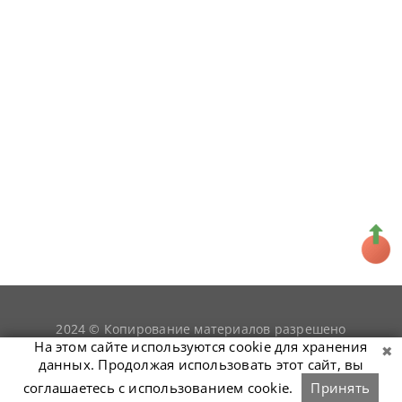
2024 © Копирование материалов разрешено
snookerist.ru
только при условии гиперссылки на
На этом сайте используются cookie для хранения
данных. Продолжая использовать этот сайт, вы
соглашаетесь с использованием cookie.
Принять