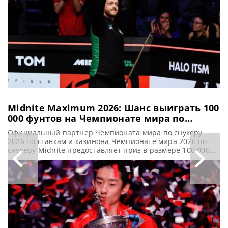
посещения
аттракциона.
Спортсмен,
занимающий 74-е
место в мировом
рейтинге,
продемонстрировал
многообещающие
Midnite Maximum 2026: Шанс выиграть 100
000 фунтов на Чемпионате мира по
снукеру
Официальный партнер Чемпионата мира по снукеру
2026 по ставкам и казинона Чемпионате мира 2026 по
снукеру Midnite предоставляет приз в размере 100 000
фунтов стерлингов за максимальный сенчури-брейк в
147 очков, сообщает WST Одно успешное действие может
кардинально изменить всё! На Чемпионате мира по
снукеру 2026 вновь стартует акция Midnite Maximum.
Участникам предлагается шанс выиграть