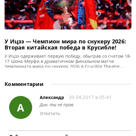
У Ицзэ — Чемпион мира по снукеру 2026:
Вторая китайская победа в Крусибле!
У Ицзэ одерживает первую победу, обыграв со счетом 18-
17 Шона Мерфи в драматичном финальном матче
Чемпионата мира по снукеру 2026 в Crucible Theatre,
сообщает WST У Ицзэ одержал свою первую победу в
Крусибле и стал вторым подряд китайским Чемпионом
после того, как финале он обыграл Шона Мерфи со
Комментарии
счётом 18-17. И продемонстрировал один из самых
30.04.2017 в 05:41
Александр
А
Дин, ты не прав.
Ответить