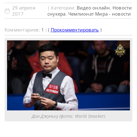
29 апреля
Видео онлайн
Новости
| Категории:
,
2017
снукера
Чемпионат Мира - новости
,
Комментариев:
1 : (
Прокомментировать
)
Дин Джуньху (фото: World Snooker)