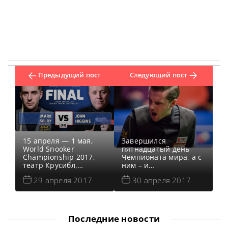
Предыдущий пост
Следующий пост
15 апреля — 1 мая,
Завершился
World Snooker
пятнадцатый день
Championship 2017,
Чемпионата мира, а с
театр Крусибл,
ним – и
Шеффилд, Англия
полуфинальные бои.
29 апреля 2017
30 апреля 2017
Новости Чемпионата
Уже сегодня мы
Мира 2017 Турнирная
увидим, как за
таблица, результаты
главный трофей будут
Чемпионата Мира
сражаться победители
2017 Результаты
– Джон Хиггинс и
Последние новости
квалификации
Марк Селби. Новости