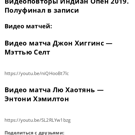
Видеоповторы Индиан Опен 2019.
Полуфинал в записи
Видео матчей:
Видео матча Джон Хиггинс —
Мэттью Селт
https://youtu.be/niQHooBt7lc
Видео матча Лю Хаотянь —
Энтони Хэмилтон
https://youtu.be/SL2RLYw1bzg
Поделиться с друзьями: