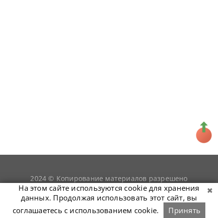
2024 © Копирование материалов разрешено
snookerist.ru
только при условии гиперссылки на
На этом сайте используются cookie для хранения
данных. Продолжая использовать этот сайт, вы
соглашаетесь с использованием cookie.
Принять