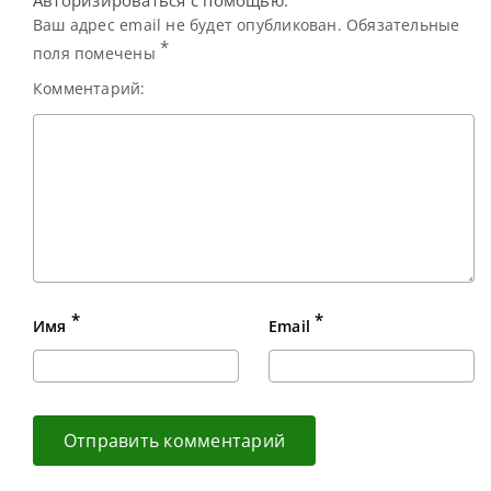
Кайреном Уилсоном
и одержал
Ваш адрес email не будет опубликован. Обязательные
уверенную
*
поля помечены
Комментарий:
*
*
Имя
Email