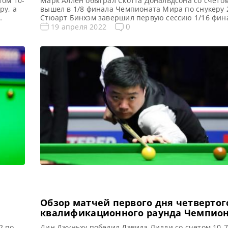
том 10-
Марк Аллен обыграл Скотта Дональдсона со счетом
ру, а
вышел в 1/8 финала Чемпионата Мира по снукеру 2
Стюарт Бинхэм завершил первую сессию 1/16 фин
бщает
Лю Хаотяна со счетом 6-3 в свою пользу, сообщает
0
19 апреля 2022
ира
Snooker Все новости и результаты Чемпионата Ми
2022
Результаты, турнирная таблица Чемпионата Мира
Квалификация Чемпионата Мира 2022 […]
Обзор матчей первого дня четвертого
квалификационного раунда Чемпио
Мира 2022 по снукеру
2 по
Дин Джуньху победил Дэвида Лилли со счетом 10-7