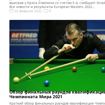
выиграв у Криса Уокелина со счетом 5-4, сообщает Sno
Все новости и результаты European Masters 2022
Квалификация European Masters 2022 Расписание тран
0
20 февраля 2022
European Masters 2022 Видео European Masters 2022
Шотландец едва не потерпел поражение в квалификац
раундах в двух турнирах подряд. Джон Хиггинс, проигры
счетом 3-1, сделал […]
Обзор финальных раундов квалификаци
Чемпионата Мира 2021
Краткий обзор финальных раундов квалификации Чемп