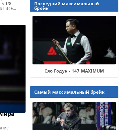
 в 1/8
Последний максимальный
брейк
ST Все
таты,
кация
an Masters
рк […]
Сяо Годун - 147 MAXIMUM
Самый максимальный брейк
 Мира
ание