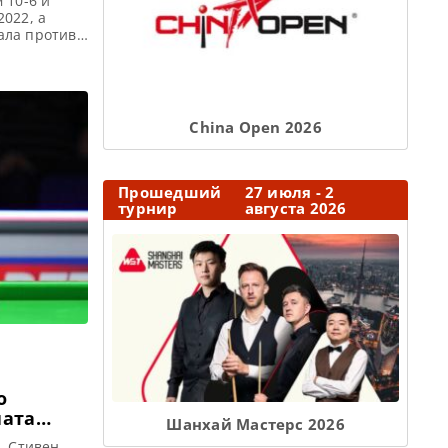
 10-6 и
022, а
ала против
 World
ра 2022
 2022
Сhina Open 2026
Прошедший
27 июля - 2
турнир
августа 2026
ната
Шанхай Мастерс 2026
, Стивен