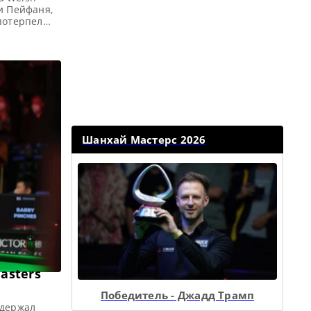
и Пейфаня,
потерпел
овости и
 Open 2022
Расписание
Шанхай Мастерс 2026
asters
Победитель - Джадд Трамп
одержал