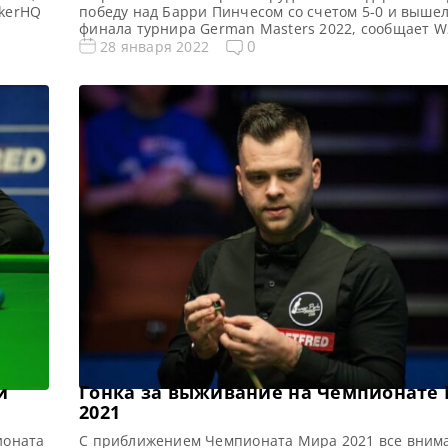
okerHQ
победу над Барри Пинчесом со счетом 5-0 и вышел
финала турнира German Masters 2022, сообщает W
сляций
новости и результаты German Masters 2022 Резуль
0
28 января 2022
турнирная таблица German Masters 2022 Квалифи
ионных
German Masters 2022 Расписание трансляций Germ
вая со
2022 Видео German Masters 2022 Чемпион Мира Ма
и
Гонка за выживание на Чемпионате
2021
ионата
С приближением Чемпионата Мира 2021 все вним