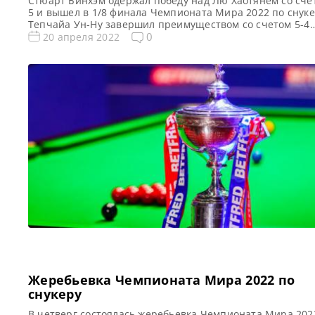
Стюарт Бинхэм одержал победу над Лю Хаотянем со сче
5 и вышел в 1/8 финала Чемпионата Мира 2022 по снуке
Тепчайа Ун-Ну завершил преимуществом со счетом 5-4
первую сессию 1/16 финала против Джона Хигинса, соо
0
20 апреля 2022
World Snooker Все новости и результаты Чемпионата М
2022 Результаты, турнирная таблица Чемпионата Мира 
Квалификация Чемпионата Мира 2022 […]
Жеребьевка Чемпионата Мира 2022 по
снукеру
В четверг состоялась жеребьевка Чемпионата Мира 202