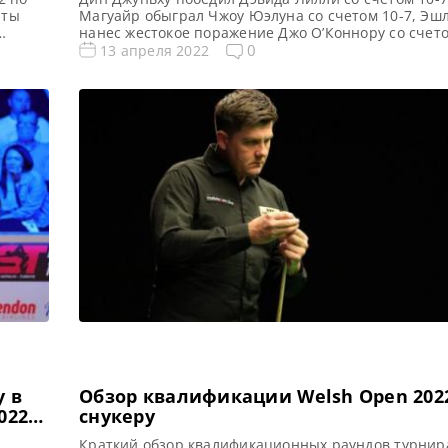
аты
Магуайр обыграл Чжоу Юэлуна со счетом 10-7, Эш
нанес жестокое поражение Джо О’Коннору со счето
а 2022
Майкл Уайт одержал победу над Джорданом Браун
0
13 апреля 2022
рг
счетом 10-8, достигнув основных этапов на Чемпи
у, по
по снукеру 2022, сообщает World Snooker Все ново
нет
результаты Чемпионата Мира 2022 […]
 в
Обзор квалификации Welsh Open 202
022
снукеру
Краткий обзор квалификационных раундов турнир