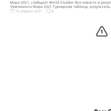
Мира 2021, сообщает World Snooker Все новости и резу
Чемпионата Мира 2021 Турнирная таблица, результаты
Чемпионата Мира 2021 Квалификация Чемпионата Мир
0
15 апреля 2021
Видео Чемпионата Мира 2021 Марк Дэвис восстановил 
со счетом 7-2 и одержал победу над Джейми Кларком со
счетом 10-8 в финальном отборочном раунде Чемпиона
Мира, организовав […]
1