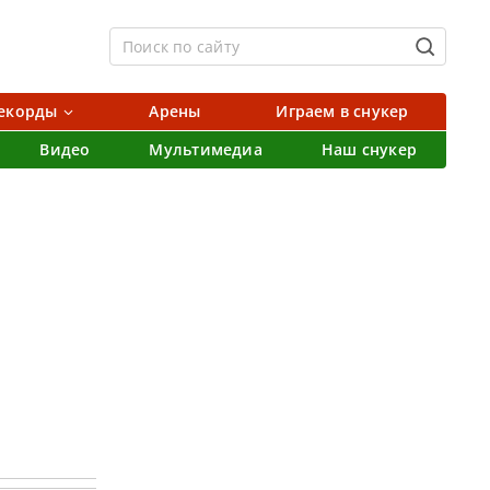
екорды
Арены
Играем в снукер
Видео
Мультимедиа
Наш снукер