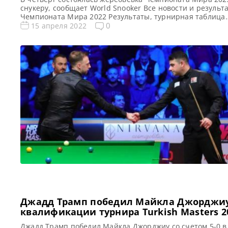
снукеру, сообщает World Snooker Все новости и результ
Чемпионата Мира 2022 Результаты, турнирная таблица
Чемпионата Мира 2022 Квалификация Чемпионата Мир
0
15 апреля 2022
Расписание трансляций Чемпионата Мира 2022 В четве
состоялась жеребьевка Чемпионата Мира 2022 по снукер
итогам которой действующий Чемпион Марк Селби нач
свое выступление против Джейми […]
Джадд Трамп победил Майкла Джорджиу
квалификации турнира Turkish Masters 2
по снукеру
Джадд Трамп победил Майкла Джорджиу со счетом 5-0 в