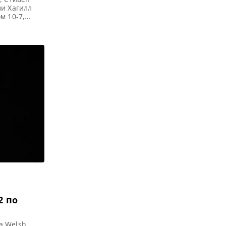
ли Хагилл
м 10-7,
ом со
онате Мира
сти и
2 по
а Welsh