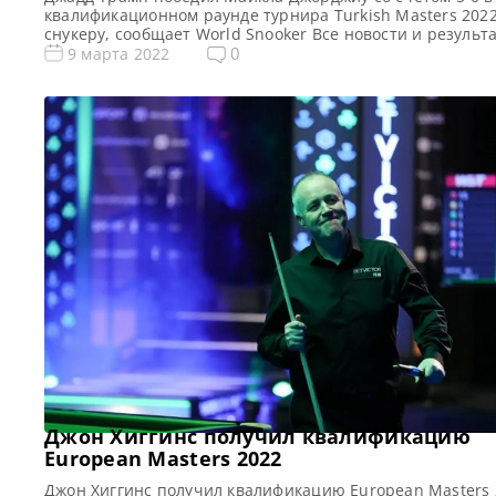
квалификационном раунде турнира Turkish Masters 202
снукеру, сообщает World Snooker Все новости и результ
Turkish Masters 2022 Результаты, турнирная таблица Tur
0
9 марта 2022
Masters 2022 Квалификация Turkish Masters 2022 Распи
трансляций Turkish Masters 2022 (и ГОЛОСОВАНИЯ!) Не
на то, что он чувствовал себя «опустошенным», проехав
2000 […]
Джон Хиггинс получил квалификацию
European Masters 2022
Джон Хиггинс получил квалификацию European Masters 