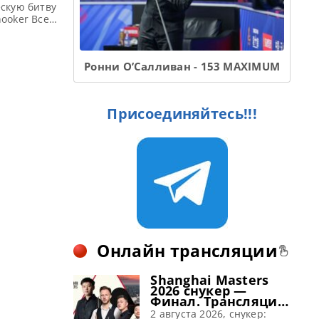
ескую битву
ooker Все
нирная
ификация
021
Ронни О’Салливан - 153 MAXIMUM
овали в
Присоединяйтесь!!!
Онлайн трансляции
Shanghai Masters
2026 снукер —
Финал. Трансляции
расписание
2 августа 2026, снукер: