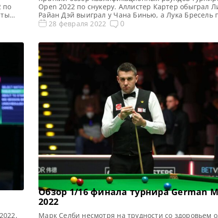
2 по
Open 2022 по снукеру. Аллистер Картер обыграл Л
аты
Райан Дэй выиграл у Чана Бинью, а Лука Бресель 
kish
поражение от Рори МакЛеода, сообщает WST Все н
0
28 февраля 2022
сание
результаты Welsh Open 2022 Квалификация Welsh
смотря
Результаты, турнирная таблица Welsh Open 2022 
 более
трансляций Welsh Open 2022 Валлиец Райан […]
Обзор 1/16 финала турнира German M
2022
2022,
Марк Селби несмотря на трудности со здоровьем 