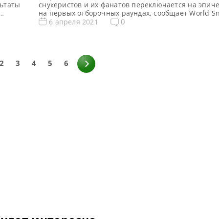
льтаты
снукеристов и их фанатов переключается на эпич
на первых отборочных раундах, сообщает World Sn
а 2021
новости и результаты Чемпионата Мира 2021 Тур
0
6 апреля 2021
разрыв
таблица, результаты Чемпионата Мира 2021 Квал
Чемпионата Мира 2021 Видео Чемпионата Мира 2
та
Отборочные раунды Чемпионата Мира 2021 старт
понедельник в Английском институте спорта. […]
2
3
4
5
6