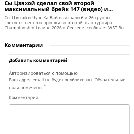
Сы Цзяхой сделал свой второй
максимальный брейк 147 (видео) и
вышел в следующий этап Championship
Сы Цзяхой и Чунг Ка Вай выиграли 6 и 26 группы
League 2026
соответственно и прошли во второй этап турнира
Championship League 2026 в Лестере, сообщает WST Во
вторник на турнире Championship League 2026 Сы
Цзяхой продемонстрировал второй в своей
профессиональной карьере максимальный брейк в 147
Комментарии
очков в поединке против Сюй Ичэня. Цзяхой оформил
максимум в первом
Добавить комментарий
Авторизироваться с помощью:
Ваш адрес email не будет опубликован. Обязательные
*
поля помечены
Комментарий: