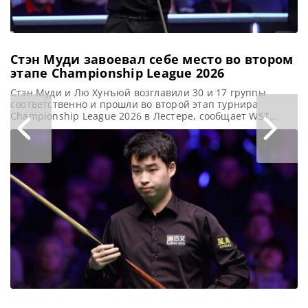
Стэн Муди завоевал себе место во втором
этапе Championship League 2026
Стэн Муди и Лю Хунъюй возглавили 30 и 17 группы
соответственно и прошли во второй этап турнира
Championship League 2026 в Лестере, сообщает WST
Несмотря на не самый удачный старт, Стэн Муди
одержал две уверенные победы, что позволило ему
возглавить 30 Группу Championship League 2026 и
пройти в следующий этап, который начнется 10 июля.
Молодой