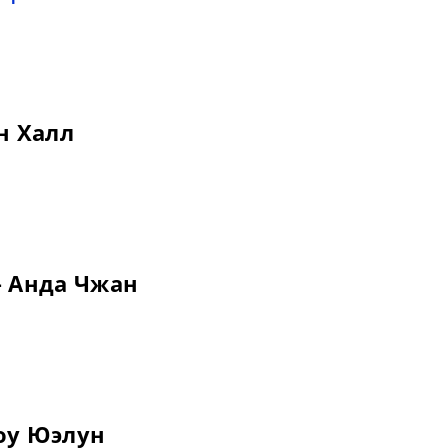
н Халл
— Анда Чжан
оу Юэлун