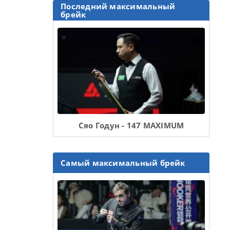
Последний максимальный
брейк
Сяо Годун - 147 MAXIMUM
Самый максимальный брейк