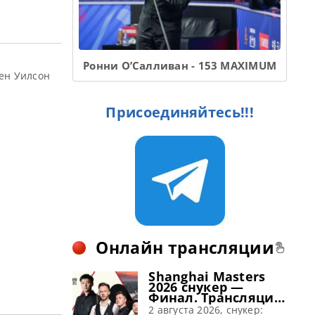
Ронни О’Салливан - 153 MAXIMUM
ен Уилсон
Присоединяйтесь!!!
Онлайн трансляции
Shanghai Masters
2026 снукер —
Финал. Трансляции
расписание
2 августа 2026, снукер: