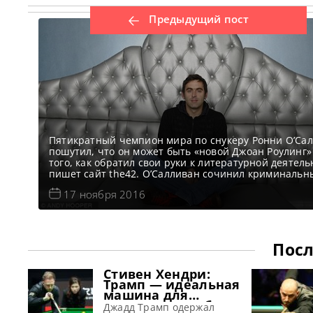
Предыдущий пост
Пятикратный чемпион мира по снукеру Ронни О’Са
пошутил, что он может быть «новой Джоан Роулинг»
того, как обратил свои руки к литературной деятель
пишет сайт the42. О’Салливан сочинил криминальн
роман, вдохновившись своей собственной историей
17 ноября 2016
жизни. Ракета ранее выпустил две автобиографии и
кажется, вошел во вкус литературного творчества. В
интервью BBC Radio Five он высказал
Посл
Стивен Хендри:
Трамп — идеальная
машина для
завоевания побед
Джадд Трамп одержал