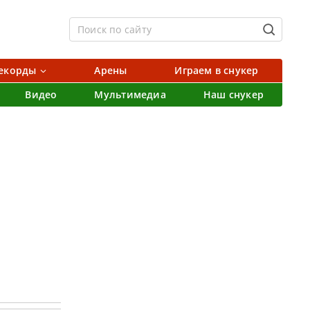
екорды
Арены
Играем в снукер
Видео
Мультимедиа
Наш снукер