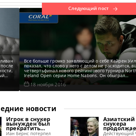
Следующий пост
лливан
Все больше громко заявляющий о себе Кайрен Уи
 после
показал, что слово у него с делом не расходится, в
ности,
четвертьфинал нового рейтингового турнира Nort
ый
Ireland Open серии Home Nations. Он обыграл
пятикратного чемпиона мира Ронни О’Салливана. 
18 ноября 2016
,
матч многие запомнят надолго. Новости Northern I
Open 2016 Турнирная таблица, результаты Northe
Ireland Open 2016 Онлайн
едние новости
Игрок в снукер
Азиатский
вынужден был
снукера
прекратить
продолжае
выступления из-за
турнир Chi
Иан Бернс потерпел
Действующий 