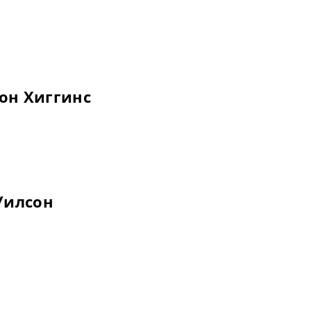
он Хиггинс
Уилсон