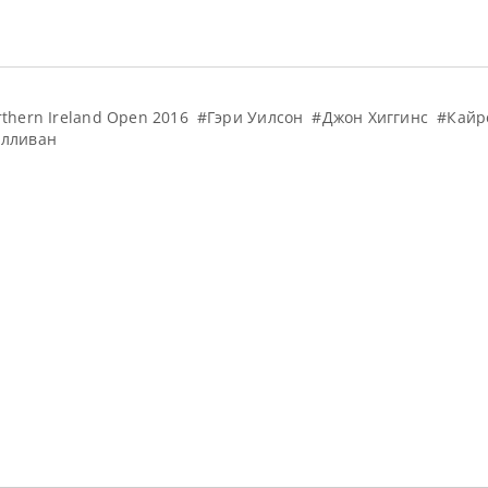
thern Ireland Open 2016
#Гэри Уилсон
#Джон Хиггинс
#Кайр
алливан