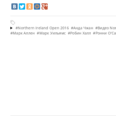
#Northern Ireland Open 2016
#Анда Чжан
#Видео Nor
#Марк Аллен
#Марк Уильямс
#Робин Халл
#Ронни О'С