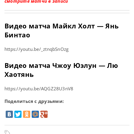
смотрите матчи в записи
Видео матча Майкл Холт — Янь
Бинтао
https://youtu.be/_ztnqbSnOzg
Видео матча Чжоу Юэлун — Лю
Хаотянь
https://youtu.be/AQGZ28U3nV8
Поделиться с друзьями: