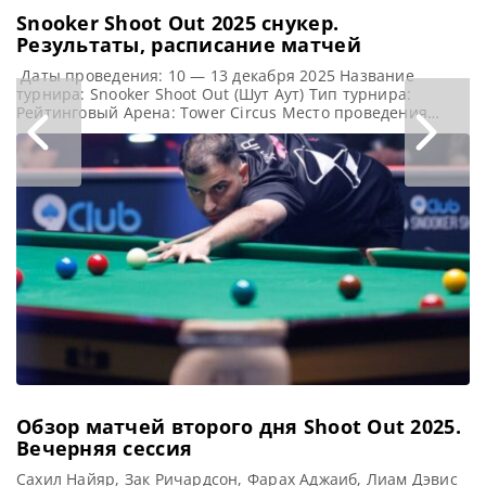
Snooker Shoot Out 2025 cнукер.
Результаты, расписание матчей
Даты проведения: 10 — 13 декабря 2025 Название
турнира: Snooker Shoot Out (Шут Аут) Тип турнира:
Рейтинговый Арена: Tower Circus Место проведения
(населенный пункт, город, страна): Блэкпул, Англия
Победитель предыдущего турнира: Том Форд Победитель
турнира: Альфред Берден Примечание: Матч длится не
более 10 минут, в течении первых 5-ти минут на удар
отводится не более
Обзор матчей второго дня Shoot Out 2025.
Вечерняя сессия
Сахил Найяр, Зак Ричардсон, Фарах Аджаиб, Лиам Дэвис