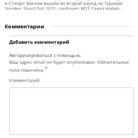
и Стюарт Бинхэм вышли во второй раунд на турнире
Snooker Shoot Out 2025, сообщает WST Сахил Найяр,
ставший профессионалом в начале текущего года,
одержал свою вторую победу, одолев Антони Ковальски в
напряженном матче. И прошел во второй раунд турнира
Комментарии
Shoot Out (Шут-Аут) в Блэкпуле. Найяр, хотя и
Добавить комментарий
Авторизироваться с помощью:
Ваш адрес email не будет опубликован. Обязательные
*
поля помечены
Комментарий: