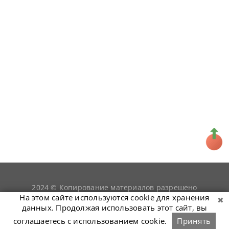
2024 © Копирование материалов разрешено
snookerist.ru
только при условии гиперссылки на
На этом сайте используются cookie для хранения
данных. Продолжая использовать этот сайт, вы
соглашаетесь с использованием cookie.
Принять