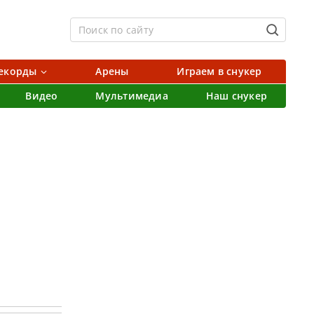
екорды
Арены
Играем в снукер
Видео
Мультимедиа
Наш снукер