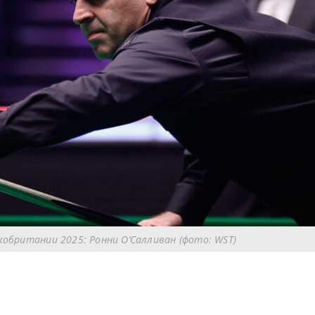
обритании 2025: Ронни О’Салливан (фото: WST)