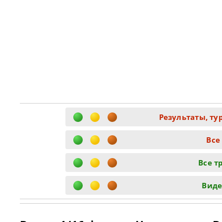
Результаты, ту
Все
Все т
Виде