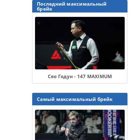
Последний максимальный
брейк
Сяо Годун - 147 MAXIMUM
Самый максимальный брейк