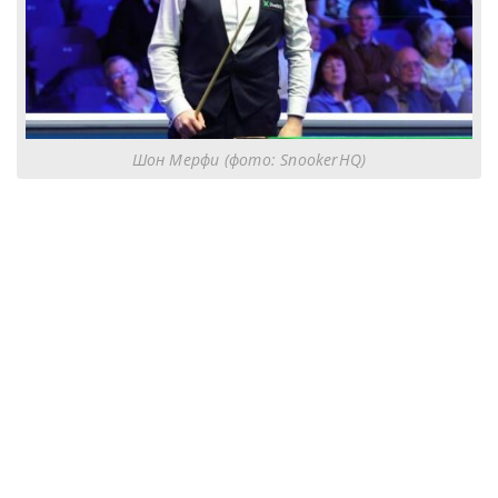
Шон Мерфи (фото: SnookerHQ)