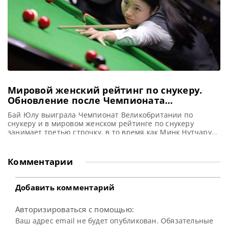
Мировой женский рейтинг по снукеру.
Обновление после Чемпионата
Великобритании среди женщин
Бай Юлу выиграла Чемпионат Великобритании по
снукеру и в мировом женском рейтинге по снукеру
занимает третью строчку, в то время как Минк Нутчарут
и Нг Он Йи находятся на первом и втором месте
соответственно, сообщает womenssnooker Бай Юлу
одержала победу над Нг Он Йи со счетом 4-2 и второй год
Комментарии
подряд выиграла Чемпионат Великобритании по
Добавить комментарий
Авторизироваться с помощью:
Ваш адрес email не будет опубликован. Обязательные