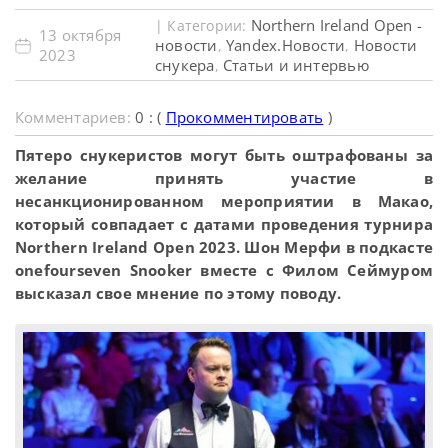
Northern Ireland Open -
| Категории:
13 октября
новости
Yandex.Новости
Новости
,
,
2023
снукера
Статьи и интервью
,
Комментариев:
0 : (
Прокомментировать
)
Пятеро снукеристов могут быть оштрафованы за
желание принять участие в
несанкционированном мероприятии в Макао,
который совпадает с датами проведения турнира
Northern Ireland Open 2023. Шон Мерфи в подкасте
onefourseven Snooker вместе с Филом Сеймуром
высказал свое мнение по этому поводу.