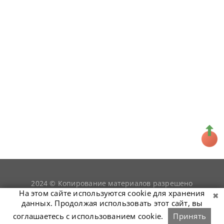
2024 © Копирование материалов разрешено
snookerist.ru
только при условии гиперссылки на
На этом сайте используются cookie для хранения
данных. Продолжая использовать этот сайт, вы
соглашаетесь с использованием cookie.
Принять