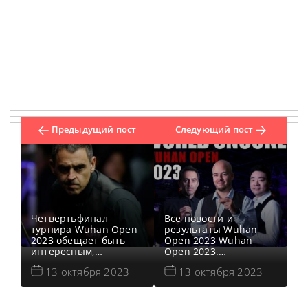
Предыдущий пост
Следующий пост
Четвертьфинал
Все новости и
турнира Wuhan Open
результаты Wuhan
2023 обещает быть
Open 2023 Wuhan
интересным,
Open 2023.
поскольку его
Результаты,
13 октября 2023
13 октября 2023
участники в лице
турнирная сетка
Ронни О’Салливана,
Квалификация Wuhan
Марка Аллена, Джадда
Open 2023
Трампа представляют
Голосования и опросы