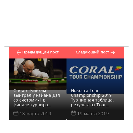
Предыдущий пост
Следующий пост
Стюарт Бинхэм
Новости Tour
выиграл у Райана Дэя
Championship 2019
со счетом 4-1 в
Турнирная таблица,
финале турнира
результаты Tour
Gibraltar Open 2019,
Championship 2019
18 марта 2019
19 марта 2019
сообщает World
Онлайн трансляции
Snooker. Все новости и
Tour Championship
результаты Gibraltar
2019 Видео Tour
Open 2019 Турнирная
Championship 2019