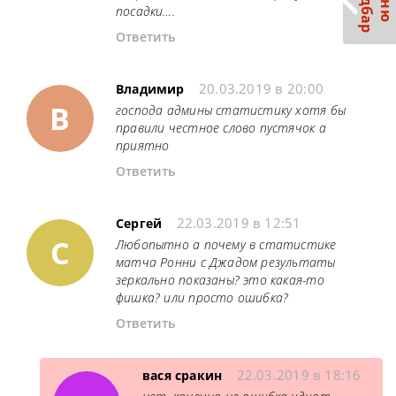
С
р
М
е
н
ю
а
й
д
б
а
посадки….
Ответить
20.03.2019 в 20:00
Владимир
В
господа админы статистику хотя бы
правили честное слово пустячок а
приятно
Ответить
22.03.2019 в 12:51
Сергей
С
Любопытно а почему в статистике
матча Ронни с Джадом результаты
зеркально показаны? это какая-то
фишка? или просто ошибка?
Ответить
22.03.2019 в 18:16
вася сракин