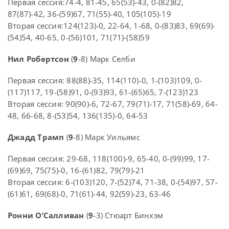
Первая сессия:74-4, 81-45, 65(53)-43, 0-(82)82,
87(87)-42, 36-(59)67, 71(55)-40, 105(105)-19
Вторая сессия:124(123)-0, 22-64, 1-68, 0-(83)83, 69(69)-
(54)54, 40-65, 0-(56)101, 71(71)-(58)59
Нил Робертсон
(
9
-8) Марк Селби
Первая сессия: 88(88)-35, 114(110)-0, 1-(103)109, 0-
(117)117, 19-(58)91, 0-(93)93, 61-(65)65, 7-(123)123
Вторая сессия: 90(90)-6, 72-67, 79(71)-17, 71(58)-69, 64-
48, 66-68, 8-(53)54, 136(135)-0, 64-53
Джадд Трамп
(
9
-8) Марк Уильямс
Первая сессия: 29-68, 118(100)-9, 65-40, 0-(99)99, 17-
(69)69, 75(75)-0, 16-(61)82, 79(79)-21
Вторая сессия: 6-(103)120, 7-(52)74, 71-38, 0-(54)97, 57-
(61)61, 69(68)-0, 71(61)-44, 92(59)-23, 63-46
Ронни О’Салливан
(
9
-3) Стюарт Бинхэм