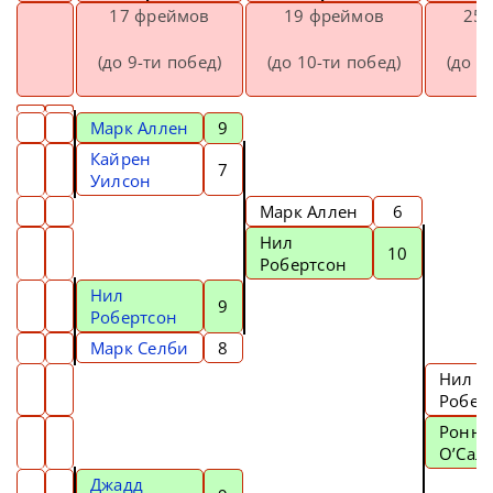
17 фреймов
19 фреймов
25
(до 9-ти побед)
(до 10-ти побед)
(до 1
Марк Аллен
9
Кайрен
7
Уилсон
Марк Аллен
6
Нил
10
Робертсон
Нил
9
Робертсон
Марк Селби
8
Нил
Робер
Ронн
О’Сал
Джадд