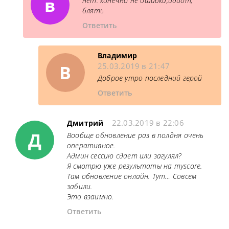
в
нет. конечно не ошибка,идиот,
блять
Ответить
Владимир
В
25.03.2019 в 21:47
Доброе утро последний герой
Ответить
22.03.2019 в 22:06
Дмитрий
Д
Вообще обновление раз в полдня очень
оперативное.
Админ сессию сдает или загулял?
Я смотрю уже результаты на myscore.
Там обновление онлайн. Тут… Совсем
забили.
Это взаимно.
Ответить