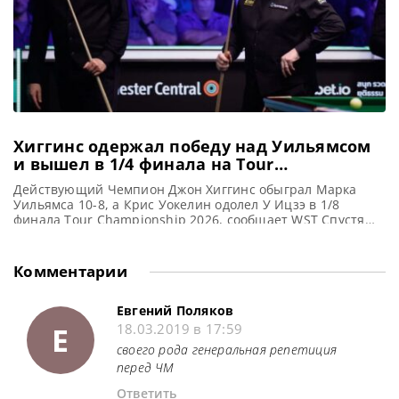
Хиггинс одержал победу над Уильямсом
и вышел в 1/4 финала на Tour
Championship 2026
Действующий Чемпион Джон Хиггинс обыграл Марка
Уильямса 10-8, а Крис Уокелин одолел У Ицзэ в 1/8
финала Tour Championship 2026, сообщает WST Спустя
более трех десятилетий после их первой
профессиональной встречи, Чемпион Джон Хиггинс
одержал напряженную победу над своим давним
Комментарии
соперником Марком Уильямсом со счетом 10-8,
пробившись в четвертьфинал турнира Tour
Championship 2026. Эти два
Евгений Поляков
Е
18.03.2019 в 17:59
своего рода генеральная репетиция
перед ЧМ
Ответить