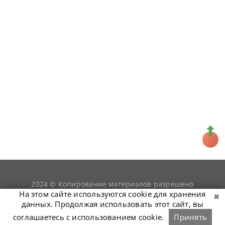
2024 © Копирование материалов разрешено
snookerist.ru
только при условии гиперссылки на
На этом сайте используются cookie для хранения
данных. Продолжая использовать этот сайт, вы
соглашаетесь с использованием cookie.
Принять