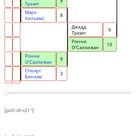
9
Трамп
Марк
8
Уильямс
Джадд
9
Трамп
Ронни
10
О’Салливан
Ронни
9
О’Салливан
Стюарт
3
Бинхэм
[poll id=»21″]