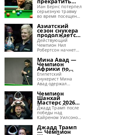
прекратить
просто создан для
выступления
успеха в снукере,
Иан Бернс потерпел
из-за
сообщает WST
серьезную травму
серьезной
Стивен Хендри
во время посещения
травмы,
полагает, что Джадд
ярмарки и
полученной на
Азиатский
Трамп способен
вынужден
аттракционе
сезон снукера
вновь обрести свою
пропустить начало
продолжается:
лучшую форму в
снукерного сезона
турнир China
текущем сезоне. Эти
2026-27, сообщает
Действующий
Open 2026
размышления он
metrouk Иан Бернс
Чемпион Нил
предлагает
высказал в
провел две недели в
Робертсон начнет
рекордные
недавнем выпуске
постельном режиме
защиту своего
призовые
Мина Авад —
подкаста Snooker
и был вынужден
титула против Чан
Чемпион
Club, касаясь
отказаться от
Бинью на турнире
Африки по
прошедшего
участия в ряде
China Open 2026 с 8
снукеру 2026
турнира Shanghai
ключевых турниров
по 16 августа 2026
Египетский
Masters. По
после того, как
года в Тайюане,
снукерист Мина
получил травму
сообщает
Авад одержал
спины во время
totallysnookered
захватывающую
Чемпион
посещения
Новый
победу над Шарлем
Шанхай
аттракциона.
профессиональный
Йонком в финале
Мастерс 2026
Спортсмен,
сезон снукера
All-Africa Snooker
Трамп: «Мне
занимающий 74-е
набирает обороты. А
Championship 2026,
Джадд Трамп после
нравится быть
место в мировом
лучшие звезды этого
сообщает WST Мина
победы над
первым в
рейтинге,
вида спорта
Авад одержал
Кайреном Уилсоном
мировом
продемонстрировал
остаются на
победу на
со счетом 11-6 в
рейтинге по
Джадд Трамп
многообещающие
Дальнем Востоке,
Чемпионате Африки
финале на турнире
снукеру»
— Чемпион
чтобы принять
по снукеру 2026 года
Шанхай Мастерс