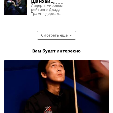
Шанхай
участие в турнире
(All-Africa Snooker
2026 намерен
Мастерс 2026
China Open 2026.
Championship). В
сохранить за собой
Лидер в мировом
После двух
решающем
лидерство в
рейтинге Джадд
квалификационных
поединке против
мировом рейтинге,
Трамп одержал
раундов
Шарля Йонка, Авад
сообщает SnookerHQ
победу над
продемонстрировал
Джадд Трамп
Кайреном Уилсоном
высокое мастерство,
остался доволен
со счетом 11-6 в
одержав победу со
успешным стартом
финале на турнире
счетом 6-5. Этот
нового снукерного
Шанхай Мастерс
Смотреть еще
успех принес
сезона 2026-27,
2026, сообщает WST
египетскому
одержав победу над
Джадд Трамп,
спортсмену не
Кайреном Уилсоном
занимающий
только
в финале Shanghai
первую строчку
Вам будет интересно
континентальный
Masters 2026,
мирового рейтинга,
состоявшемся в
в очередной раз
воскресенье.
продемонстрировал
Бристолец одержал
свое мастерство,
верх со счетом
одержав победу на
престижном
турнире Shanghai
Masters. В финале
он встретился с
действующим
Чемпионом
Кайреном Уилсоном
и одержал
уверенную