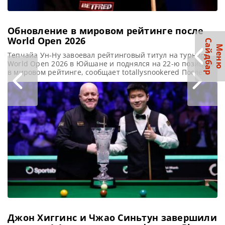
Обновление в мировом рейтинге после
World Open 2026
С
р
М
е
н
ю
а
й
д
б
а
Тепчайа Ун-Ну завоевал рейтинговый титул на турнире
World Open 2026 в Юйшане и поднялся на 22-ю позицию
в мировом рейтинге, сообщает totallysnookered После
завершения World Open 2026 в обновленном мировом
рейтинге произошли значительные изменения. Тайский
спортсмен Тепчайа Ун-Ну продемонстрировал
впечатляющий скачок, поднявшись на 17 позиций. Свой
самый крупный титул в карьере Ун-Ну завоевал в
напряженном
Джон Хиггинс и Чжао Синьтун завершили