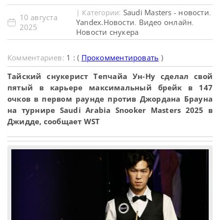
Saudi Masters - новости
| Категории:
,
10 августа
Yandex.Новости
Видео онлайн
,
,
2025
Новости снукера
Комментариев:
1 : (
Прокомментировать
)
Тайский снукерист Тепчайа Ун-Ну сделал свой
пятый в карьере максимальный брейк в 147
очков в первом раунде против Джордана Брауна
на турнире Saudi Arabia Snooker Masters 2025 в
Джидде, сообщает WST