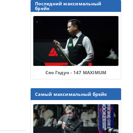
Последний максимальный
брейк
Сяо Годун - 147 MAXIMUM
Самый максимальный брейк