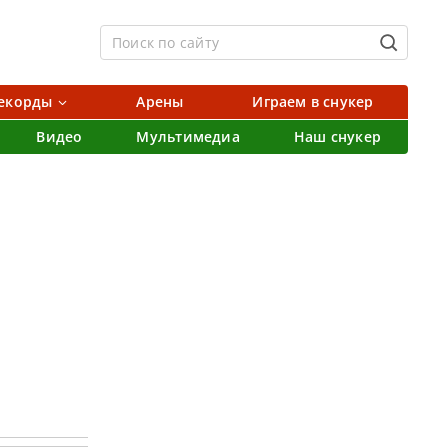
екорды
Арены
Играем в снукер
Видео
Мультимедиа
Наш снукер