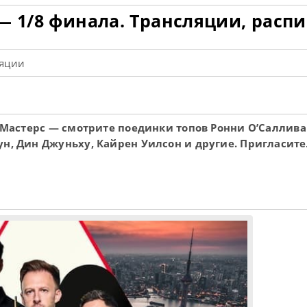
— 1/8 финала. Трансляции, расп
ляции
й Мастерс — смотрите поединки топов Ронни О’Саллива
ун, Дин Джуньху, Кайрен Уилсон и другие. Пригласит