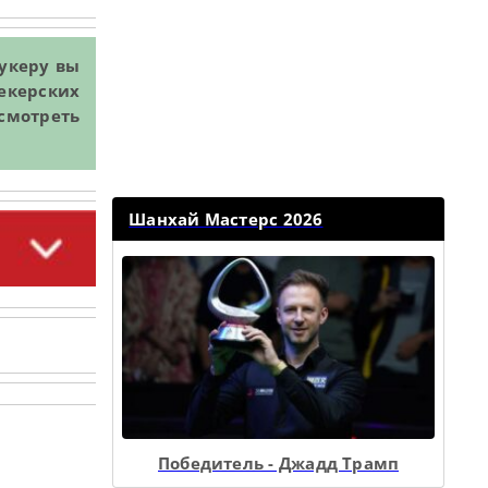
укеру вы
мекерских
смотреть
Шанхай Мастерс 2026
Победитель - Джадд Трамп