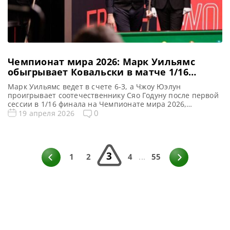
Чемпионат мира 2026: Марк Уильямс
обыгрывает Ковальски в матче 1/16
финала
Марк Уильямс ведет в счете 6-3, а Чжоу Юэлун
проигрывает соотечественнику Сяо Годуну после первой
сессии в 1/16 финала на Чемпионате мира 2026,
сообщает WST Марк Уильямс перехватил инициативу в
0
19 апреля 2026
матче против Антони Ковальского, поведя в счете 6-3
после первой сессии 1/16 финала Чемпионата мира.
Уильямс отыгрался со счета 3-3 и вышел вперед против
дебютанта […]
3
1
2
4
...
55