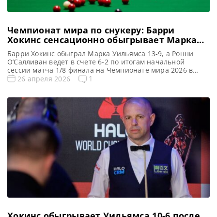
Чемпионат мира по снукеру: Барри
Хокинс сенсационно обыгрывает Марка
Уильямса и выходит в 1/4 финала
Барри Хокинс обыграл Марка Уильямса 13-9, а Ронни
О’Салливан ведет в счете 6-2 по итогам начальной
сессии матча 1/8 финала на Чемпионате мира 2026 в
Крусибле, сообщает WST Барри Хокинс одержал
1
26 апреля 2026
впечатляющую победу над Марком Уильямсом со счетом
13-9 и вышел в четвертьфинал Чемпионата мира по
снукеру впервые за последние восемь лет. Хокинс
демонстрировал выдающиеся […]
Хокинс обыгрывает Уильямса 10-6 после