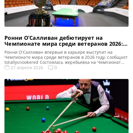
Ронни О’Салливан дебютирует на
Чемпионате мира среди ветеранов 2026:
жеребьевка и участники
Ронни О’Салливан впервые в карьере выступит на
Чемпионате мира среди ветеранов в 2026 году, сообщает
totallysnookered Состоялась жеребьевка на Чемпионат
мира среди сеньоров 2026 года. И впервые в этом
0
27 апреля 2026
престижном турнире выступит знаменитый Ронни
О’Салливан. Главный ежегодный турнир World Seniors
Snooker Tour пройдет в знаменитом Crucible Theatre в
Шеффилде с 6 по 10 мая. Турнир […]