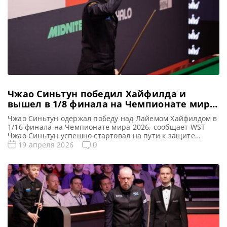
Чжао Синьтун победил Хайфилда и
вышел в 1/8 финала на Чемпионате мира
2026
Чжао Синьтун одержал победу над Лайемом Хайфилдом в
1/16 финала на Чемпионате мира 2026, сообщает WST
Чжао Синьтун успешно стартовал на пути к защите
своего титула Чемпиона мира, несмотря на
0
19 апреля 2026
значительное давление и напряженный матч 1/16
финала. Он одержал победу над Лайемом Хайфилдом со
счетом 10-7, продемонстрировав стойкость в начале
своей кампании в Шеффилде. 29-летний […]