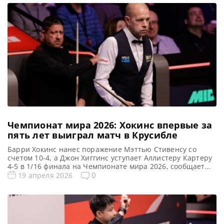
предыдущего турнира: Игор Фигэйредо Турнирная
таблица Чемпионата Мира 2026 среди ветеранов :
Чемпионат Мира среди ветеранов 2026 cнукер — […]
Чемпионат мира 2026: Хокинс впервые за
пять лет выиграл матч в Крусибле
Барри Хокинс нанес поражение Мэттью Стивенсу со
счетом 10-4, а Джон Хиггинс уступает Аллистеру Картеру
4-5 в 1/16 финала на Чемпионате мира 2026, сообщает
WST Бывший финалист Барри Хокинс одержал свою
0
19 апреля 2026
первую победу на арене Crucible с 2021 года, победив
Мэттью Стивенса со счетом 10-4 и вышел в 1/8 финала
Чемпионата мира. Хокинс стал третьим […]