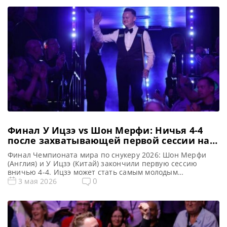
Финал У Ицзэ vs Шон Мерфи: Ничья 4-4
после захватывающей первой сессии на
Чемпионате мира 2026
Финал Чемпионата мира по снукеру 2026: Шон Мерфи
(Англия) и У Ицзэ (Китай) закончили первую сессию
вничью 4-4. Ицзэ может стать самым молодым
Чемпионом после Стивена Хендри, сообщает WST
0
3 мая 2026
Встреча между Шоном Мерфи из Англии и У Ицзэ из
Китая завершилась вничью 4-4 по итогам первой сессии
финального матча Чемпионата мира по снукеру 2026
года […]