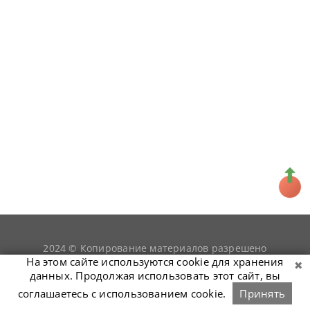
2024 © Копирование материалов разрешено
snookerist.ru
только при условии гиперссылки на
На этом сайте используются cookie для хранения
данных. Продолжая использовать этот сайт, вы
соглашаетесь с использованием cookie.
Принять