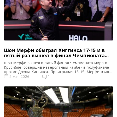
Шон Мерфи обыграл Хиггинса 17-15 и в
пятый раз вышел в финал Чемпионата
мира по снукеру
Шон Мерфи вышел в пятый финал Чемпионата мира в
Крусибле, совершив невероятный камбек в полуфинале
против Джона Хиггинса. Проигрывая 13-15, Мерфи взял
инициативу в свои руки, сделал три сенчури и одержал
1
2 мая 2026
победу 17-15, сообщает WST Шон Мерфи вышел в свой
пятый финал турнира в Crucible, продемонстрировав
впечатляющий камбек и одержав победу над Джоном
Хиггинсом со […]