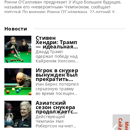
Ронни О’Салливан предрекает У Ицзэ большое будущее,
называя его «невероятным» Чемпионом, сообщает
metrouk По мнению Ронни О’Салливана, 22-летний У
Ицзэ еще далек от пика своей карьеры. И в ближайшие
годы его результаты будут неуклонно расти. В этом году
молодой спортсмен одержал впечатляющую победу на
Новости
Чемпионате мира по снукеру, одолев в напряженном
финале Шона Мерфи со
Стивен
Хендри: Трамп
— идеальная
машина для
Джадд Трамп
завоевания
одержал победу над
побед
Кайреном Уилсоном
в финале Шанхай
Игрок в снукер
Мастерс 2026 и, по
вынужден был
словам Хендри,
прекратить
просто создан для
выступления
успеха в снукере,
Иан Бернс потерпел
из-за
сообщает WST
серьезную травму
серьезной
Стивен Хендри
во время посещения
травмы,
полагает, что Джадд
ярмарки и
полученной на
Азиатский
Трамп способен
вынужден
аттракционе
сезон снукера
вновь обрести свою
пропустить начало
продолжается:
лучшую форму в
снукерного сезона
турнир China
текущем сезоне. Эти
2026-27, сообщает
Действующий
Open 2026
С
р
размышления он
metrouk Иан Бернс
Чемпион Нил
предлагает
М
е
н
ю
а
й
д
б
а
высказал в
провел две недели в
Робертсон начнет
рекордные