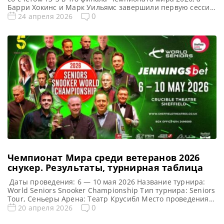
Барри Хокинс и Марк Уильямс завершили первую сессию
вничью 4-4, сообщает WST На Чемпионате мира 2026
0
24 апреля 2026
Шон Мерфи продемонстрировал свою лучшую форму,
оформив четыре сенчури-брейка и одержав победу над
Сяо Годуном со счетом 13-3. Таким образом, он […]
Чемпионат Мира среди ветеранов 2026
cнукер. Результаты, турнирная таблица
Даты проведения: 6 — 10 мая 2026 Название турнира:
World Seniors Snooker Championship Тип турнира: Seniors
Tour, Сеньеры Арена: Театр Крусибл Место проведения
(населенный пункт, город, страна): Шеффилд, Англия
0
20 апреля 2026
Победитель этого турнира: Ронни О’Салливан Победитель