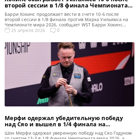
второй сессии в 1/8 финала Чемпионата
мира 2026
Барри Хокинс продолжает вести в счете 10-6 после
второй сессии в 1/8 финала против Марка Уильямса на
Чемпионате мира 2026, сообщает WST Барри Хокинс
одержал победу над Марком Уильямсом в
0
25 апреля 2026
заключительной сессии 1/8 финала на Чемпионате мира
2026, выиграв 10-6 накануне финала. Финалист 2013 года
Хокинс не выигрывал матчи в Крусибле последние три
года. Однако, […]
Мерфи одержал убедительную победу
над Сяо и вышел в 1/4 финала на
Чемпионате мира 2026
Шон Мерфи одержал уверенную победу над Сяо Годуном
со счетом 13-3 в 1/8 финала Чемпионата мира 2026, а