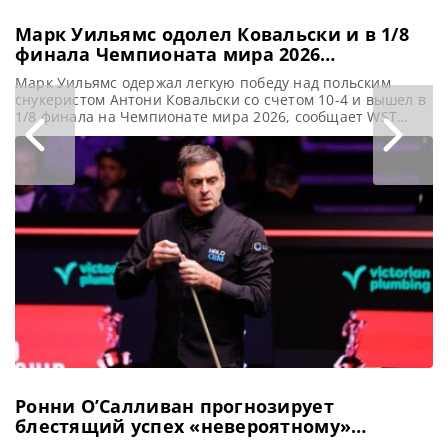
Марк Уильямс одолел Ковальски и в 1/8
финала Чемпионата мира 2026
встретится с Барри Хокинсом
Марк Уильямс одержал легкую победу над польским
снукеристом Антони Ковальски со счетом 10-4 и вышел в
1/8 финала на Чемпионате мира 2026, сообщает WST
Марк Уильямс одержал уверенную победу над
сильнейшим снукеристом из Польши Антони Ковальски
со счетом 10-4. Успешный результат привел опытного
игрока к 23-му выходу в 1/8 финала Чемпионата мира
2026 по снукеру.
Ронни О’Салливан прогнозирует
блестящий успех «невероятному»
Чемпиону мира У Ицзэ