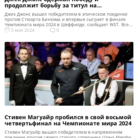
продолжит борьбу за титул на
Чемпионате мира 2024
Джек Джонс вышел победителем в эпическом поединке
против Стюарта Бинхэма и впервые сыграет в финале
Чемпионата мира 2024 в Шеффилде, сообщает WST. Все
новости и результаты Чемпионата Мира 2024
0
5 мая 2024
Квалификация Чемпионата Мира 2024 Чемпионат Мира
2024 снукер. Результаты, турнирная сетка Расписание
трансляций Чемпионата Мира 2024 Голосования и
опросы Чемпионат Мира 2024 Видео Чемпионата Мира
2024 […]
Стивен Магуайр пробился в свой восьмой
четвертьфинал на Чемпионате мира 2024
Стивен Магуайр вышел победителем в напряженном
поединке против своего старого соперника Шона Мерфи