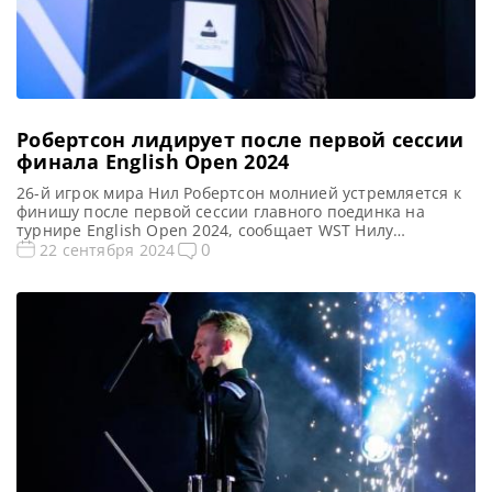
Робертсон лидирует после первой сессии
финала English Open 2024
26-й игрок мира Нил Робертсон молнией устремляется к
финишу после первой сессии главного поединка на
турнире English Open 2024, сообщает WST Нилу
Робертсону нужно всего лишь два фрейма, чтобы во
0
22 сентября 2024
второй раз выиграть турнир English Open. Он
молниеносно завершил первую сессию финала против У
Ицзэ со счетом 7-1 в Брентвуде. Их матч судит Марсель
Эккардт. […]