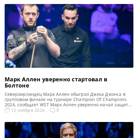
Марк Аллен уверенно стартовал в
Болтоне
Североирландец Марк Аллен обыграл Джека Джонса в
групповом финале на турнире Champion Of Champions
2024, сообщает WST Марк Аллен уверенно начал защиту
своего титула Чемпиона Champion of Champions. Он
0
12 ноября 2024
отставал со счетом 0-3, но в итоге обыграл над Джека
Джонса со счетом 6-4 в финале турнира первой группы в
Болтоне. Третий игрок мирового рейтинга Аллен […]