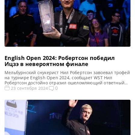
English Open 2024: Робертсон победил
Ицзэ в невероятном финале
Мельбурнский снукерист Нил Робертсон завоевал трофей
на турнире English Open 2024, сообщает WST Нил
Робертсон достойно отразил ошеломляющий ответный
удар китайца Ву Ицзэ. И одержал победу в финале English
0
23 сентября 2024
Open 2024 со счетом 9-7. Примечательно, что Нил
завоевал свой первый рейтинговый титул более чем за
два года. Чемпион мира 2010 года Робертсон, казалось,
вырывается к […]