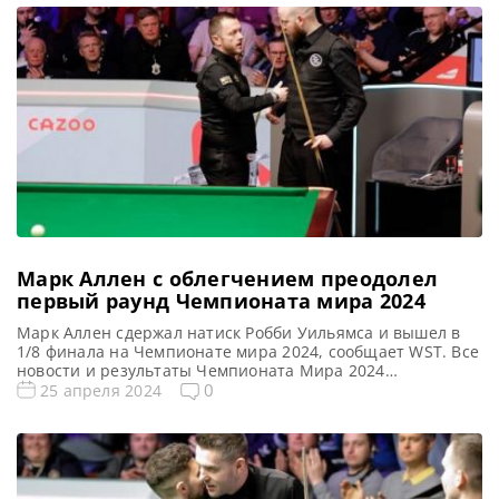
Чемпионат Мира 2024 снукер. Результаты, турнирная
сетка Расписание трансляций Чемпионата Мира 2024
Голосования и опросы Чемпионат Мира […]
Марк Аллен с облегчением преодолел
первый раунд Чемпионата мира 2024
Марк Аллен сдержал натиск Робби Уильямса и вышел в
1/8 финала на Чемпионате мира 2024, сообщает WST. Все
новости и результаты Чемпионата Мира 2024
Квалификация Чемпионата Мира 2024 Чемпионат Мира
0
25 апреля 2024
2024 снукер. Результаты, турнирная сетка Расписание
трансляций Чемпионата Мира 2024 Голосования и
опросы Чемпионат Мира 2024 Видео Чемпионата Мира
2024 Марк Аллен отразил атаку Робби […]