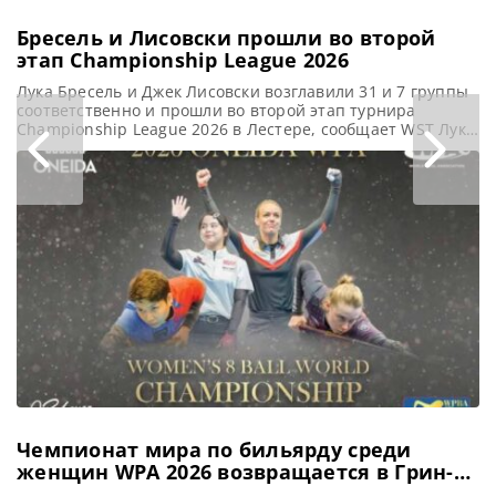
Бресель и Лисовски прошли во второй
этап Championship League 2026
Лука Бресель и Джек Лисовски возглавили 31 и 7 группы
соответственно и прошли во второй этап турнира
Championship League 2026 в Лестере, сообщает WST Лука
Бресель и Джек Лисовски уверенно преодолели первый
этап Championship League 2026, одержав по три победы в
Лестере. Для бывшего Чемпиона мира Бреселя текущий
сезон 2026-27 обещает быть напряженным. Поскольку он
Чемпионат мира по бильярду среди
женщин WPA 2026 возвращается в Грин-
Бей