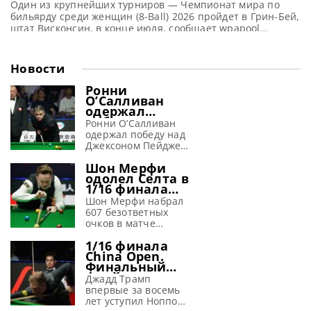
Один из крупнейших турниров — Чемпионат мира по
бильярду среди женщин (8-Ball) 2026 пройдет в Грин-Бей,
штат Висконсин, в конце июля, сообщает wpapool
Чемпионат мира по бильярду среди женщин Oneida WPA
2026 вновь состоится в Грин-Бей, штат Висконсин, с 22 по
26 июля. Крупный турнир, организованный Женской
Новости
профессиональной бильярдной ассоциацией (WPBA) под
эгидой Всемирной ассоциации
Ронни
О’Салливан
одержал
победу во
Ронни О’Салливан
второй день
одержал победу над
China Open
Джексоном Пейджем
2026 и вышел в
в 1/16 финала на
1/8 финала
Шон Мерфи
турнире China Open
одолел Селта в
2026, сообщает WST
1/16 финала
Несмотря на не
турнира в
самый уверенный
Шон Мерфи набрал
Тайюане,
старт, Ронни
607 безответных
установив
О’Салливан одержал
очков в матче
новый рекорд
победу в своем
против Мэттью
1/16 финала
первом матче на
Селта, разгромив
China Open.
турнире China Open
его со счетом 6-0 и
Финальный
2026. Встреча,
выйдя в 1/8 финала
фрейм матча
ставшая для него
на турнире China
Джадд Трамп
Джадд Трамп
35-й подряд в
Open 2026,
впервые за восемь
vs Ноппон
высшем дивизионе
сообщает WST Шон
лет уступил Ноппону
Саенгхам