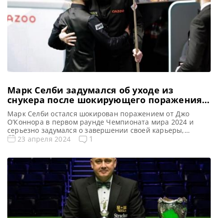
Марк Селби задумался об уходе из
снукера после шокирующего поражения
от О’Коннора
Марк Селби остался шокирован поражением от Джо
О’Коннора в первом раунде Чемпионата мира 2024 и
серьезно задумался о завершении своей карьеры,
сообщает WST. Все новости и результаты Чемпионата
1
23 апреля 2024
Мира 2024 Квалификация Чемпионата Мира 2024
Чемпионат Мира 2024 снукер. Результаты, турнирная
сетка Расписание трансляций Чемпионата Мира 2024
Голосования и опросы Чемпионат Мира 2024 Видео
Чемпионата Мира […]