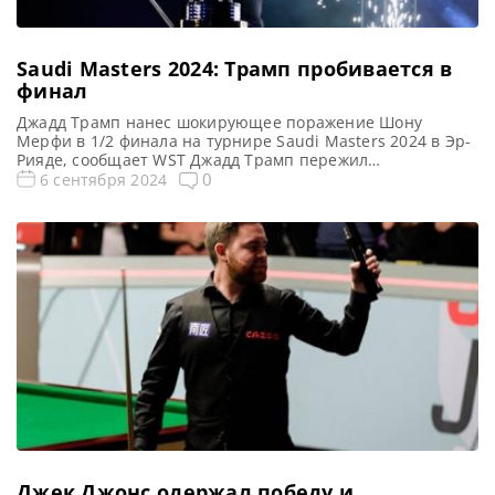
Saudi Masters 2024: Трамп пробивается в
финал
Джадд Трамп нанес шокирующее поражение Шону
Мерфи в 1/2 финала на турнире Saudi Masters 2024 в Эр-
Рияде, сообщает WST Джадд Трамп пережил
сокрушительный финальный фрейм. И в итоге обыграл
0
6 сентября 2024
Шона Мерфи со счетом 6-5 и вышел в финал первого
турнира Saudi Masters 2024 в Эр-Рияде. Эта победа
откроет Трампу удивительную главу на грани истории.
Кроме […]
Джек Джонс одержал победу и