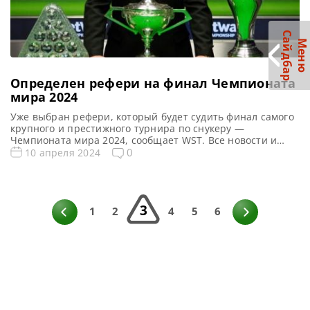
С
р
М
е
н
ю
а
й
д
б
а
Определен рефери на финал Чемпионата
мира 2024
Уже выбран рефери, который будет судить финал самого
крупного и престижного турнира по снукеру —
Чемпионата мира 2024, сообщает WST. Все новости и
результаты Чемпионата Мира 2024 Квалификация
0
10 апреля 2024
Чемпионата Мира 2024 Чемпионат Мира 2024 снукер.
Результаты, турнирная сетка Расписание трансляций
Чемпионата Мира 2024 Видео Чемпионата Мира 2024
Пол Коллиер будет отвечать за проведение финала
3
Чемпионата […]
1
2
4
5
6