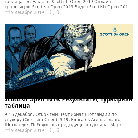
таблица, результаты Scottish Open 2019 Онлайн
трансляции Scottish Open 2019 Видео Scottish Open 2019
Видеоповторы матчей Открытый чемпионат Шотландии
0
9 декабря 2019
по снукеру (Скоттиш Опен) 2019. Первый раунд в записи.
Если не смогли посмотреть матч в прямом эфире,
смотрите матчи в записи Видео матчей: Видео матча
Ронни О’Салливан — […]
Scottish Open 2019. Результаты, турнирная
таблица
9-15 декабря, Открытый чемпионат Шотландии по
снукеру (Скоттиш Опен) 2019, Emirates Arena, Глазго,
Шотландия Победитель предыдущего турнира: Марк
Аллен Все новости и результаты Scottish Open 2019
6
9 декабря 2019
Онлайн трансляции Scottish Open 2019 Видео Scottish