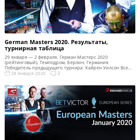
German Masters 2020. Результаты,
турнирная таблица
29 января — 2 февраля, Герман Мастерс 2020
(рейтинговый), Темподром, Берлин, Германия
Победитель предыдущего турнира: Кайрен Уилсон Все
новости и результаты German Masters 2020
3
28 января 2020
Квалификация German Masters 2020 Онлайн трансляции
German Masters 2020 Видео German Masters 2020 [poll
id=»89″] Турнирная сетка: 1/16 финала 1/8 финала 1/4
финала 1/2 финала Финал 9 фреймов (до 5-ти побед) […]