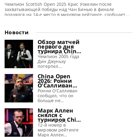
поднялся на три позиции, а Трамп
Чемпион Scottish Open 2025 Крис Уокелин после
завершил год на первом месте
захватывающей победы над Чан Бинью в финале
поднялся на 14-е место в мировом рейтинге, сообщает
WST Крис Уокелин вернулся в элиту мирового рейтинга,
войдя в ТОП-16 после победы на турнире Scottish Open
2025 в Эдинбурге. 33-летний англичанин победил
Новости
дебютанта финала Чан Бинью со счетом 9-2 в
Meadowbank Sports
Обзор матчей
первого дня
турнира China
Open 2026. Дин
Чемпион 2005 года
Джуньху
Дин Джуньху
терпит
потерпел
поражение от
поражение от
Гилберта
China Open
Дэвида Гилберта на
2026: Ронни
турнире China Open
О’Салливан
2026, сообщает WST
заявил, что
Двукратный
Ронни О’Салливан
перед
победитель China
сообщил, что он
крупным
Open Дин Джуньху
больше не
турниром
потерял надежду на
испытывает страха
«страх исчез»
Марк Аллен
третий титул,
перед предстоящим
снялся с
потерпев
крупным турниром
турниров China
сокрушительное
China Open 2026,
Open 2026 и
поражение от
сообщает metrouk
12-й номер в
Wuhan Open
Дэвида Гилберта со
На протяжении
мировом рейтинге
2026
счетом 6-1 в первый
более трех
Марк Аллен