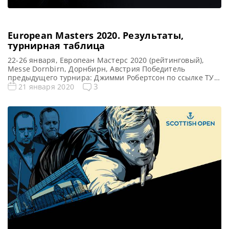
European Masters 2020. Результаты,
турнирная таблица
22-26 января, Европеан Мастерс 2020 (рейтинговый),
Messe Dornbirn, Дорнбирн, Австрия Победитель
предыдущего турнира: Джимми Робертсон по ссылке ТУТ
>> EUROPEAN MASTERS 2020 (нового сезона 2020/2021) <<
3
21 января 2020
по ссылке ТУТ Все новости и результаты European
Masters 2020 Результаты квалификации European Masters
2020 Онлайн трансляции European Masters 2020 Видео
European Masters 2020 [poll id=»87″] Турнирная сетка:
1/16 […]