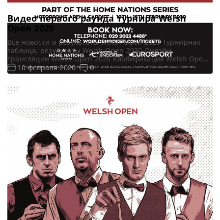
Видео первого раунда турнира Welsh
Open 2020
Все новости и результаты Welsh Open 2020 Турнирная
таблица, результаты Welsh Open 2020 Онлайн
трансляции Welsh Open 2020 Квалификация Welsh Open
2020 Видео Welsh Open 2020 Видеоповторы матчей
0
10 февраля 2020
турнира Велш Опен 2020 (рейтинговый). Первый раунд в
записи. Если не смогли посмотреть матч в прямом эфире,
смотрите матчи в записи Видео матча Шон Мерфи —
Даррен […]