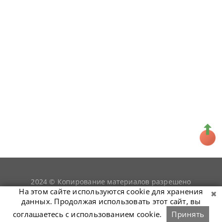
2024 © Копирование материалов разрешено
snookerist.ru
только при условии гиперссылки на
На этом сайте используются cookie для хранения
данных. Продолжая использовать этот сайт, вы
соглашаетесь с использованием cookie.
Принять