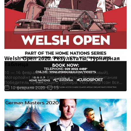
Welsh Open 2020. Результаты, турнирная
таблица
10 — 16 февраля, Велш Опен 2020 (рейтинговый),
Моторпойнт Арена, Кардифф, Уэльс, Великобритания
Победитель предыдущего турнира: Нил Робертсон Все
новости и результаты Welsh Open 2020 Онлайн
15
10 февраля 2020
трансляции Welsh Open 2020 Квалификация Welsh Open
2020 Видео Welsh Open 2020 [poll id=»95″] Турнирная
сетка: 1/16 финала 1/8 финала 1/4 финала 1/2 финала
Финал 7 фреймов (до 4-х […]