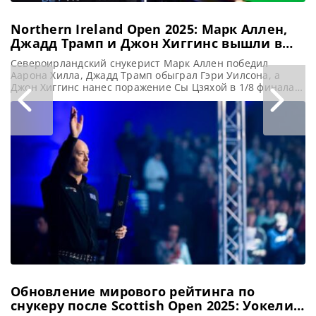
Northern Ireland Open 2025: Марк Аллен,
Джадд Трамп и Джон Хиггинс вышли в
1/4 финала
Североирландский снукерист Марк Аллен победил
Аарона Хилла, Джадд Трамп обыграл Гэри Уилсона, а
Джон Хиггинс нанес поражение Сы Цзяхой в 1/8 финала в
турнире Northern Ireland Open 2025 в Белфасте,
сообщает WST Победа над Аароном Хиллом со счетом 4-1
укрепила позиции Марка Аллена на пути к его
возможному третьему триумфу на турнире Northern
Ireland Open.
Обновление мирового рейтинга по
снукеру после Scottish Open 2025: Уокелин