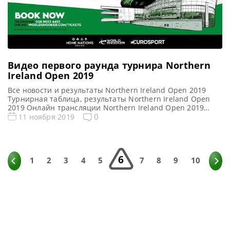
Видео первого раунда турнира Northern
Ireland Open 2019
Все новости и результаты Northern Ireland Open 2019
Турнирная таблица, результаты Northern Ireland Open
2019 Онлайн трансляции Northern Ireland Open 2019
Видео Northern Ireland Open 2019 Видеоповторы матчей
0
11 ноября 2019
Открытого чемпионата Северной Ирландии 2019 по
снукеру. Первый раунд в записи. Если не смогли
посмотреть матч в прямом эфире, смотрите матчи в
записи Видео матчей: Видео матча […]
6
1
2
3
4
5
7
8
9
10