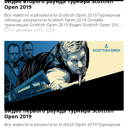
Видео второго раунда турнира Scottish
Open 2019
Все новости и результаты Scottish Open 2019 Турнирная
таблица, результаты Scottish Open 2019 Онлайн
трансляции Scottish Open 2019 Видео Scottish Open 2019
Видеоповторы матчей Открытый чемпионат Шотландии
0
11 декабря 2019
по снукеру (Скоттиш Опен) 2019. Второй раунд в записи.
Если не смогли посмотреть матч в прямом эфире,
смотрите матчи в записи Видео матчей: Видео матча
Ронни О’Салливан — […]
Видео первого раунда турнира Scottish
Open 2019
Все новости и результаты Scottish Open 2019 Турнирная