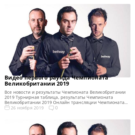
Open 2019 Турнирная сетка: 1/16 финала 1/8 финала 1/4
финала 1/2 финала Финал 7 фреймов (до 4-х побед) 7
фреймов (до 4-х […]
Видео первого раунда Чемпионата
Великобритании 2019
Все новости и результаты Чемпионата Великобритании
2019 Турнирная таблица, результаты Чемпионата
Великобритании 2019 Онлайн трансляции Чемпионата
Великобритании 2019 Видео Чемпионата
0
26 ноября 2019
Великобритании 2019 Видеоповторы матчей Чемпионата
Великобритании 2019 по снукеру. Первый раунд в
записи. Если не смогли посмотреть матч в прямом эфире,
смотрите матчи в записи Видео матчей: Видео матча
Ронни О’Салливан — Росс Булман Обзор […]