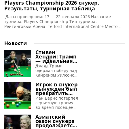
Players Championship 2026 cнукер.
Результаты, турнирная таблица
Даты проведения: 17 — 22 февраля 2026 Название
турнира: Players Championship Тип турнира:
Рейтинговый Арена: Telford International Centre Место
проведения (населенный пункт, город, страна): Телфорд,
граф-во Шропшир, Англия Победитель предыдущего
турнира: Кайрен Уилсон Победитель этого турнира: Чжао
Новости
Синьтун Примечание: Участвуют игроки из топ-16 в
годовом рейтинге. Турнирная таблица турнира Players
Стивен
Championship 2026 Players Championship
Хендри: Трамп
— идеальная
машина для
Джадд Трамп
завоевания
одержал победу над
побед
Кайреном Уилсоном
в финале Шанхай
Игрок в снукер
Мастерс 2026 и, по
вынужден был
словам Хендри,
прекратить
просто создан для
выступления
успеха в снукере,
Иан Бернс потерпел
из-за
сообщает WST
серьезную травму
серьезной
Стивен Хендри
во время посещения
травмы,
полагает, что Джадд
ярмарки и
полученной на
Азиатский
Трамп способен
вынужден
аттракционе
сезон снукера
вновь обрести свою
пропустить начало
продолжается:
лучшую форму в
снукерного сезона