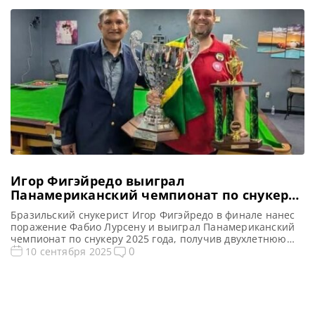
Игор Фигэйредо выиграл
Панамериканский чемпионат по снукеру
2025 и вернулся в World Snooker Tour
Бразильский снукерист Игор Фигэйредо в финале нанес
поражение Фабио Лурсену и выиграл Панамериканский
чемпионат по снукеру 2025 года, получив двухлетнюю
тур-карту, сообщает WST Игор Фигэйредо одержал победу
0
10 сентября 2025
со счетом 5-2 над соотечественником Фабио Лурсеном в
решающем матче Панамериканского чемпионата по
снукеру (Pan American Snooker Championship) 2025. После
чего заявил о своем намерении вернуться в
профессиональный […]