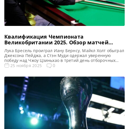
Квалификация Чемпионата
Великобритании 2025. Обзор матчей
третьего дня
Лука Бресель проиграл Иану Бернсу, Майкл Холт обыграл
Джексона Пейджа, а Стэн Муди одержал уверенную
победу над Чжоу Цзиньхао в третий день отборочных
матчей Чемпионата Великобритании по снукеру,
0
25 ноября 2025
сообщает WST Потерпев поражение в стартовом
отборочном матче от Иана Бернса со счетом 3-6, Лука
Бресель лишился возможности принять участие в
заключительных этапах Чемпионата Великобритании по
снукеру […]