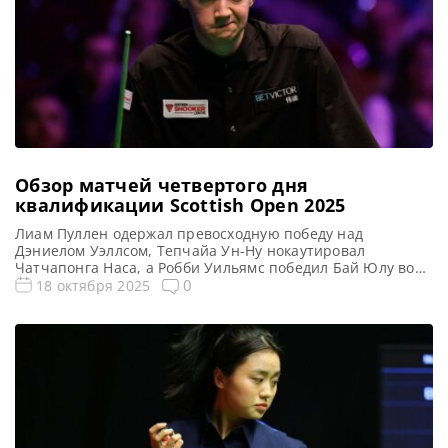
отметился участием в […]
Обзор матчей четвертого дня
квалификации Scottish Open 2025
Лиам Пуллен одержал превосходную победу над
Дэниелом Уэллсом, Тепчайа Ун-Ну нокаутировал
Чатчапонга Наса, а Робби Уильямс победил Бай Юлу во
втором квалификационном раунде на турнире Scottish
0
18 октября 2025
Open 2025, сообщает WST Молодой Лиам Пуллен
доминировал по ходу матча и разгромил Дэниела Уэллса,
завершив встречу с преимуществом 4-0. Эта победа
принесла йоркширцу выход в основную стадию турнира
[…]