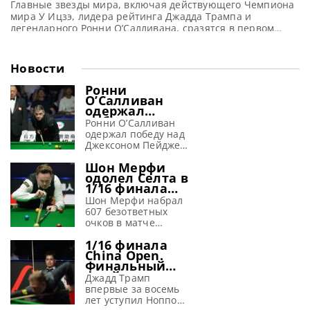
Главные звезды мира, включая действующего Чемпиона
мира У Ицзэ, лидера рейтинга Джадда Трампа и
легендарного Ронни О’Салливана, сразятся в первом
крупном турнире сезона — на пригласительном Shanghai
Masters 2026, сообщает totallysnookered В новом
профессиональном снукерном сезоне 2026-27 скоро
Новости
начнется первый крупный турнир — Shanghai Masters
2026. Он пройдет с 27 июля (понедельник) по 2 августа
Ронни
О’Салливан
одержал
победу во
Ронни О’Салливан
второй день
одержал победу над
China Open
Джексоном Пейджем
2026 и вышел в
в 1/16 финала на
1/8 финала
Шон Мерфи
турнире China Open
одолел Селта в
2026, сообщает WST
1/16 финала
Несмотря на не
турнира в
самый уверенный
Шон Мерфи набрал
Тайюане,
старт, Ронни
607 безответных
установив
О’Салливан одержал
очков в матче
новый рекорд
победу в своем
против Мэттью
1/16 финала
первом матче на
Селта, разгромив
China Open.
турнире China Open
его со счетом 6-0 и
Финальный
2026. Встреча,
выйдя в 1/8 финала
фрейм матча
ставшая для него
на турнире China
Джадд Трамп
Джадд Трамп
35-й подряд в
Open 2026,
впервые за восемь
vs Ноппон
высшем дивизионе
сообщает WST Шон
лет уступил Ноппону
Саенгхам