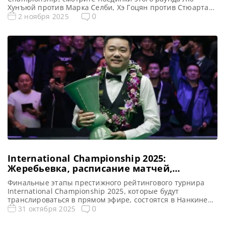
Хунъюй против Марка Селби, Хэ Гоцян против Стюарта
Бинхэма, Том Форд против Дэниела Уэллса и
0
2 ноября 2025
другие.Рейтинговый, Нанкин, Китай Видео 1/32 финала
International Championship 2025 — снукер Если не смогли
посмотреть матчи 1/32 финала (2-й раунд) по снукеру
International Championship 2025 в прямом эфире, […]
International Championship 2025:
Жеребьевка, расписание матчей,
призовой фонд
Финальные этапы престижного рейтингового турнира
International Championship 2025, которые будут
транслироваться в прямом эфире, состоятся в Нанкине
со 2 по 9 ноября, сообщает totallysnookered Основные
0
31 октября 2025
транслируемые этапы турнира International