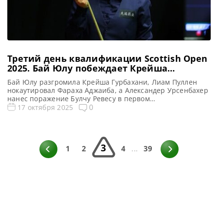
Третий день квалификации Scottish Open
2025. Бай Юлу побеждает Крейша
Гурбахани
Бай Юлу разгромила Крейша Гурбахани, Лиам Пуллен
нокаутировал Фараха Аджаиба, а Александер Урсенбахер
нанес поражение Булчу Ревесу в первом
квалификационном раунде на турнире Scottish Open
0
17 октября 2025
2025, сообщает WST Действующая Чемпионка мира
среди женщин Бай Юлу без особых проблем обошла
индийского снукериста Крейша Гурбахани. Она
разгромила его со счетом 4-0 и вышла во второй
3
отборочный раунд […]
1
2
4
...
39