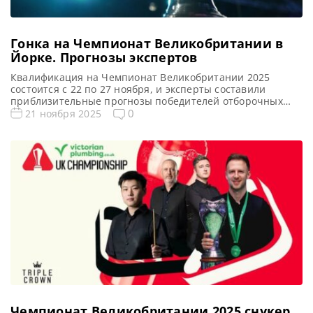
Гонка на Чемпионат Великобритании в
Йорке. Прогнозы экспертов
Квалификация на Чемпионат Великобритании 2025
состоится с 22 по 27 ноября, и эксперты составили
приблизительные прогнозы победителей отборочных
этапов, сообщает WST В эту субботу начнется
0
21 ноября 2025
квалификационный этап первого турнира «Тройной
короны» в этом сезоне – Чемпионата Великобритании по
снукеру (UK Championship). А потому в Уигане ожидается
напряженная борьба за право участвовать в финальной
стадии турнира, […]
Чемпионат Великобритании 2025 cнукер.