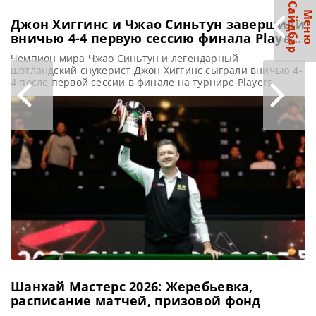
С
р
М
е
н
ю
а
й
д
б
а
Джон Хиггинс и Чжао Синьтун завершили
вничью 4-4 первую сессию финала Players
Championship 2026
Чемпион мира Чжао Синьтун и легендарный
шотландский снукерист Джон Хиггинс сыграли вничью 4-
4 после первой сессии в финале на турнире Players
Championship 2026 в Телфорде, сообщает WST
Четырехкратный Чемпион мира Джон Хиггинс и
действующий Чемпион мира Чжао Синьтун сыграли
вничью 4-4 после первой сессии финала на турнире
Players Championship 2026 в Телфорде. Для Хиггинса,
участвующего
Шанхай Мастерс 2026: Жеребьевка,
расписание матчей, призовой фонд