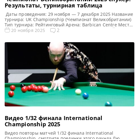
Результаты, турнирная таблица
Даты проведения: 29 ноября — 7 декабря 2025 Название
турнира: UK Championship (Чемпионат Великобритании)
Тип турнира: Рейтинговый Арена: Barbican Centre Место
проведения (населенный пункт, город, страна): Йорк,
2
20 ноября 2025
Англия Победитель предыдущего турнира: Джадд Трамп
Турнирная таблица Чемпионата Великобритании 2025:
UK Championship 2025 — турнирная сетка рейтингового
турнира по снукеру 1/16 финала 1/8 финала 1/4 финала
[…]
Видео 1/32 финала International
Championship 2025
Видео повторы матчей 1/32 финала International
Championship, смотрите поединки этого раунда Лю