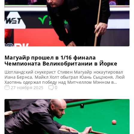
Магуайр прошел в 1/16 финала
Чемпионата Великобритании в Йорке
Шотландский снукерист Стивен Магуайр нокаутировал
Иана Бернса, Майкл Холт обыграл Юань Сыцзюня, Люй
Хаотянь одержал победу над Митчеллом Мэнном в
четвертом раунде квалификации на Чемпионате
0
27 ноября 2025
Великобритании по снукеру, сообщает WST Победитель
Чемпионата Великобритании 2004 года Стивен Магуайр
триумфально вернулся в Барбикан, одержав
убедительную победу со счетом 6-1 над Ианом Бернсом в
Судный день. Шотландский снукерист […]