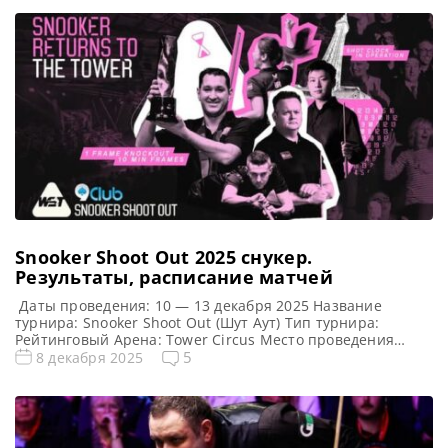
Snooker Shoot Out 2025 cнукер.
Результаты, расписание матчей
Даты проведения: 10 — 13 декабря 2025 Название
турнира: Snooker Shoot Out (Шут Аут) Тип турнира:
Рейтинговый Арена: Tower Circus Место проведения
(населенный пункт, город, страна): Блэкпул, Англия
5
8 декабря 2025
Победитель предыдущего турнира: Том Форд Победитель
турнира: Альфред Берден Примечание: Матч длится не
более 10 минут, в течении первых 5-ти минут на удар
отводится не более […]