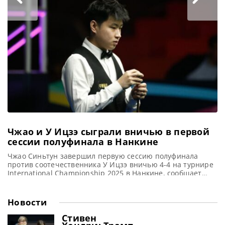
забронировали себе место в четвертом раунде на
турнире Saudi Arabia Masters 2025 в Джидде, сообщает
WST В своем первом матче сезона Хоссейн Вафаей
одержал победу над
Чжао и У Ицзэ сыграли вничью в первой
сессии полуфинала в Нанкине
Чжао Синьтун завершил первую сессию полуфинала
против соотечественника У Ицзэ вничью 4-4 на турнире
International Championship 2025 в Нанкине, сообщает
WST В Нанкине завершилась дневная сессия полуфинала
International Championship 2025 (Международного
чемпионата). И действующий Чемпион мира Чжао
Новости
Синьтун в упорной борьбе с соотечественником У Ицзэ
сумел сравнять счет – 4-4, выиграв заключительный
Стивен
фрейм. В одном