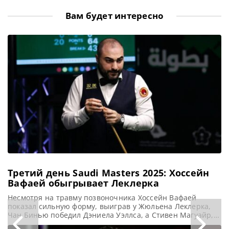
Вам будет интересно
Третий день Saudi Masters 2025: Хоссейн
Вафаей обыгрывает Леклерка
Несмотря на травму позвоночника Хоссейн Вафаей
показал сильную форму, выиграв у Жюльена Леклерка,
Чан Бинью победил Дэниела Уэллса, а Стивен Магуайр,
Юлиан Бойко, Луис Хиткоут и Бен Уолластон также