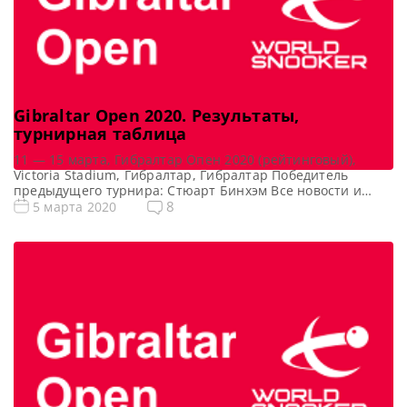
Gibraltar Open 2020. Результаты,
турнирная таблица
11 — 15 марта, Гибралтар Опен 2020 (рейтинговый),
Victoria Stadium, Гибралтар, Гибралтар Победитель
предыдущего турнира: Стюарт Бинхэм Все новости и
результаты Gibraltar Open 2020 Квалификация Gibraltar
8
5 марта 2020
Open 2020 Онлайн трансляции Gibraltar Open 2020 [poll
id=»103″] Турнирная сетка: 1/16 финала 1/8 финала 1/4
финала 1/2 финала Финал 7 фреймов (до 4-х побед) 7
фреймов (до 4-х […]