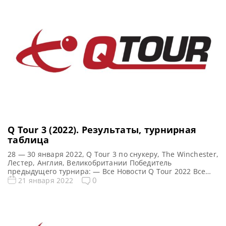
Q Tour 3 (2022). Результаты, турнирная
таблица
28 — 30 января 2022, Q Tour 3 по снукеру, The Winchester,
Лестер, Англия, Великобритании Победитель
предыдущего турнира: — Все Новости Q Tour 2022 Все
новости и результаты Q Tour 3 (2022) Квалификация Q
0
21 января 2022
Tour 3 (2022) Турнирная сетка: 1/16 финала 1/8 финала
1/4 финала 1/2 финала Финал 5 фреймов (до 3-х побед) 5
фреймов […]