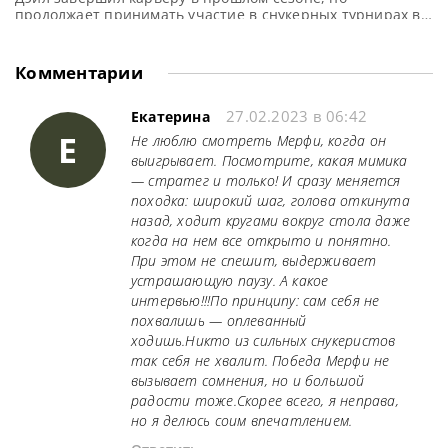
продолжает принимать участие в снукерных турнирах в
качестве комментатора, сообщает WST В конце прошлого
сезона Доминик Дэйл объявил о завершении карьеры в
профессиональном снукере. В интервью двукратный
Комментарии
победитель рейтинговых турниров рассказал, как
складывается его жизнь вне мира снукера… Доминик, вы
27.02.2023 в 06:42
жалеете, что прекратили
Екатерина
Е
Не люблю смотреть Мерфи, когда он
выигрывает. Посмотрите, какая мимика
— стратег и только! И сразу меняется
походка: широкий шаг, голова откинута
назад, ходит кругами вокруг стола даже
когда на нем все открыто и понятно.
При этом не спешит, выдерживает
устрашающую паузу. А какое
интервью!!!По принципу: сам себя не
похвалишь — оплеванный
ходишь.Никто из сильных снукеристов
так себя не хвалит. Победа Мерфи не
вызывает сомнения, но и большой
радости тоже.Скорее всего, я неправа,
но я делюсь соим впечатлением.