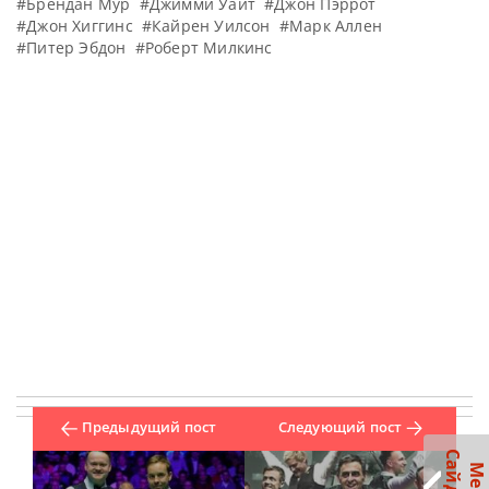
#Брендан Мур
#Джимми Уайт
#Джон Пэррот
#Джон Хиггинс
#Кайрен Уилсон
#Марк Аллен
#Питер Эбдон
#Роберт Милкинс
Предыдущий пост
Следующий пост