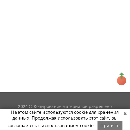
2024 © Копирование материалов разрешено
snookerist.ru
только при условии гиперссылки на
На этом сайте используются cookie для хранения
данных. Продолжая использовать этот сайт, вы
соглашаетесь с использованием cookie.
Принять