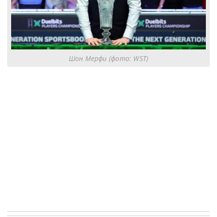
Шон Мерфи (фото: WST)