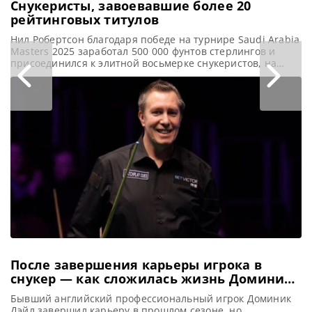
Снукеристы, завоевавшие более 20
рейтинговых титулов
Нил Робертсон благодаря победе на турнире Saudi Arabia
Masters 2025 заработал 500 000 фунтов стерлингов и
присоединился к элитной восьмерке снукеристов, на
счету которых более 20 рейтинговых титулов, сообщает
SnookerHQ Выиграв турнир Saudi Arabia Masters 2025,
Нил Робертсон переместился на шестую строчку в списке
снукеристов по числу побед на рейтинговых турнирах за
всю историю этого
После завершения карьеры игрока в
снукер — как сложилась жизнь Доминика
Дэйла
Бывший английский профессиональный игрок Доминик
Дэйл завершил карьеру в прошлом сезоне, но