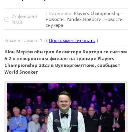
Players Championship -
| Категории:
27 февраля
новости
Yandex.Новости
Новости
,
,
2023
снукера
Комментариев:
1 : (
Прокомментировать
)
Шон Мерфи обыграл Аллистера Картера со счетом
6-2 в невероятном финале на турнире Players
Championship 2023 в Вулвергемптоне, сообщает
World Snooker