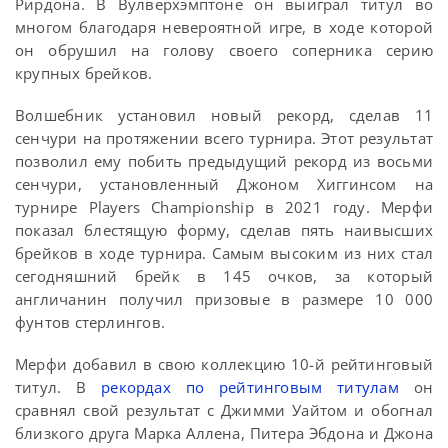
Рирдона. В Вулверхэмптоне он выиграл титул во
многом благодаря невероятной игре, в ходе которой
он обрушил на голову своего соперника серию
крупных брейков.
Волшебник установил новый рекорд, сделав 11
сенчури на протяжении всего турнира. Этот результат
позволил ему побить предыдущий рекорд из восьми
сенчури, установленный Джоном Хиггинсом на
турнире Players Championship в 2021 году. Мерфи
показал блестящую форму, сделав пять наивысших
брейков в ходе турнира. Самым высоким из них стал
сегодняшний брейк в 145 очков, за который
англичанин получил призовые в размере 10 000
фунтов стерлингов.
Мерфи добавил в свою коллекцию 10-й рейтинговый
титул. В
рекордах по рейтинговым титулам
он
сравнял свой результат с Джимми Уайтом и обогнал
близкого друга Марка Аллена, Питера Эбдона и Джона