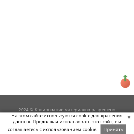
2024 © Копирование материалов разрешено
snookerist.ru
только при условии гиперссылки на
На этом сайте используются cookie для хранения
данных. Продолжая использовать этот сайт, вы
соглашаетесь с использованием cookie.
Принять