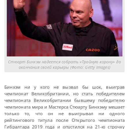
Стюарт Бинхэм надеется собрать «Тройную корону» до
окончания своей карьеры (Фото: Getty Images)
Бинхэм ни у кого не вызвал бы шок, выиграв
чемпионат Великобритании, но стать победителем
чемпионата Великобритании бывшему победителю
чемпионата мира и Мастерса Стюарту Бинхэму мешает
только то, что он не выигрывал ни одного
рейтингового титула после Открытого чемпионата
Гибралтара 2019 года и опустился на 21-ю строчку