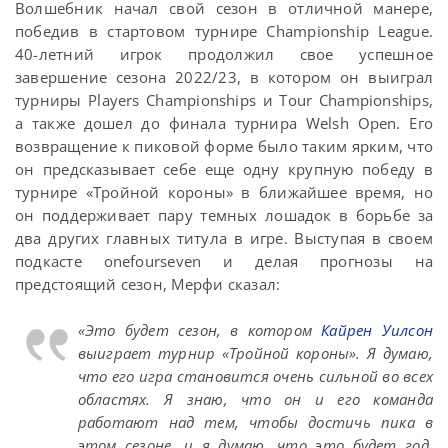
Волшебник начал свой сезон в отличной манере,
победив в стартовом турнире Championship League.
40-летний игрок продолжил свое успешное
завершение сезона 2022/23, в котором он выиграл
турниры Players Championships и Tour Championships,
а также дошел до финала турнира Welsh Open.
Его
возвращение к пиковой форме было таким ярким, что
он предсказывает себе еще одну крупную победу в
турнире «Тройной короны» в ближайшее время, но
он поддерживает пару темных лошадок в борьбе за
два других главных титула в игре. Выступая в своем
подкасте onefourseven и делая прогнозы на
предстоящий сезон, Мерфи сказал:
«Это будет сезон, в котором
Кайрен Уилсон
выиграет турнир «Тройной короны». Я думаю,
что его игра становится очень сильной во всех
областях. Я знаю, что он и его команда
работают над тем, чтобы достичь пика в
этом сезоне, и я думаю, что это будет год,