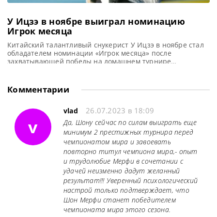
У Ицзэ в ноябре выиграл номинацию
Игрок месяца
Китайский талантливый снукерист У Ицзэ в ноябре стал
обладателем номинации «Игрок месяца» после
захватывающей победы на домашнем турнире
International Championship 2025, сообщает WST У Ицзэ
был назван лучшим Игроком месяца по версии WPBSA
после триумфа на International Championship 2025 в
Комментарии
Нанкине, Китай, где он впервые одержал верх в
рейтинговом турнире. Для 22-летнего снукериста из
26.07.2023 в 18:09
Китая
vlad
v
Да, Шону сейчас по силам выиграть еще
минимум 2 престижных турнира перед
чемпионатом мира и завоевать
повторно титул чемпиона мира,- опыт
и трудолюбие Мерфи в сочетании с
удачей неизменно дадут желанный
результат!!! Уверенный психологический
настрой только подтверждает, что
Шон Мерфи станет победителем
чемпионата мира этого сезона.