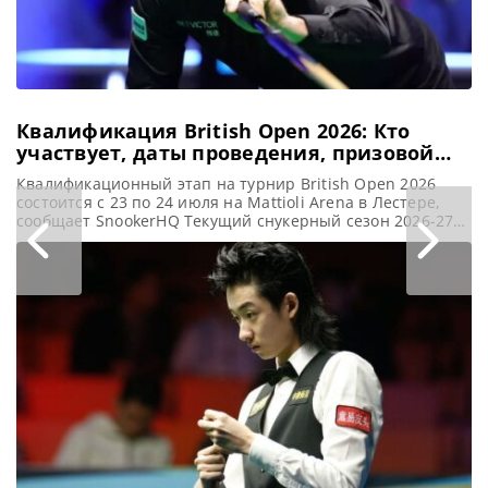
Кайреном Уилсоном
и одержал
уверенную
Квалификация British Open 2026: Кто
участвует, даты проведения, призовой
фонд
Квалификационный этап на турнир British Open 2026
состоится с 23 по 24 июля на Mattioli Arena в Лестере,
сообщает SnookerHQ Текущий снукерный сезон 2026-27
набирает обороты. И на этой неделе состоятся
квалификационные матчи British Open 2026. Игры
пройдут на Mattioli Arena в четверг и пятницу. Создается
впечатление, что в Лестере никогда не прекращаются
турниры по