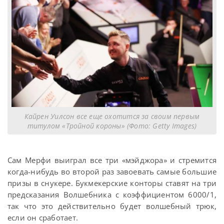
Кайрен Уилсон все еще охотится за своим первым
титулом «Тройной короны» (Фото: Getty Images)
Сам Мерфи выиграл все три «мэйджора» и стремится
когда-нибудь во второй раз завоевать самые большие
призы в снукере. Букмекерские конторы ставят на три
предсказания Волшебника с коэффициентом 6000/1,
так что это действительно будет волшебный трюк,
если он сработает.