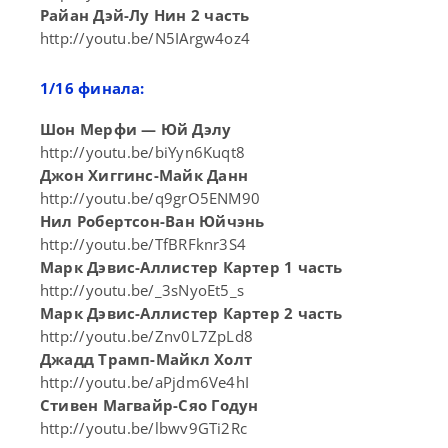
Райан Дэй-Лу Нин 2 часть
http://youtu.be/N5IArgw4oz4
1/16 финала:
Шон Мерфи — Юй Дэлу
http://youtu.be/biYyn6Kuqt8
Джон Хиггинс-Майк Данн
http://youtu.be/q9grO5ENM90
Нил Робертсон-Ван Юйчэнь
http://youtu.be/TfBRFknr3S4
Марк Дэвис-Аллистер Картер 1 часть
http://youtu.be/_3sNyoEt5_s
Марк Дэвис-Аллистер Картер 2 часть
http://youtu.be/Znv0L7ZpLd8
Джадд Трамп-Майкл Холт
http://youtu.be/aPjdm6Ve4hI
Стивен Магвайр-Сяо Годун
http://youtu.be/lbwv9GTi2Rc