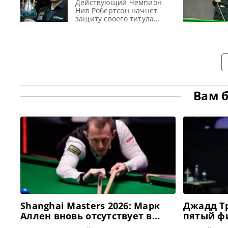
турнир China Open
и У Ицзэ, сообщает
Действующий Чемпион
2026 предлагает
metrouk Спустя семь лет
Нил Робертсон начнет
рекордные
перерыва вновь стартует
защиту своего титула
призовые
China Open — один из
против Чан Бинью на
самых значимых турниров
турнире China Open 2026 с
в истории снукера.
8 по 16 августа 2026 года в
Финальные этапы турнира
Тайюане, сообщает
2026 года начнутся в
totallysnookered Новый
субботу. Культовое
профессиональный сезон
снукера набирает
обороты. А лучшие звезды
этого вида спорта
Вам 
остаются на Дальнем
Востоке, чтобы принять
участие в турнире China
Open 2026. После двух
квалификационных
раундов
Shanghai Masters 2026: Марк
Джадд Т
Аллен вновь отсутствует в
пятый ф
жеребьевке турнира