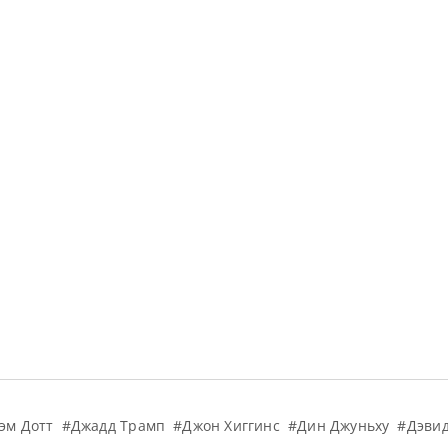
эм Дотт
#Джадд Трамп
#Джон Хиггинс
#Дин Джуньху
#Дэвид