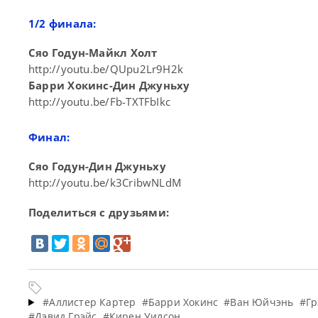
1/2 финала:
Сяо Годун-Майкл Холт
http://youtu.be/QUpu2Lr9H2k
Барри Хокинс-Дин Джуньху
http://youtu.be/Fb-TXTFbIkc
Финал:
Сяо Годун-Дин Джуньху
http://youtu.be/k3CribwNLdM
Поделиться с друзьями:
#Аллистер Картер
#Барри Хокинс
#Ван Юйчэнь
#Гр
#Дэвид Грэйс
#Кирен Уилсон